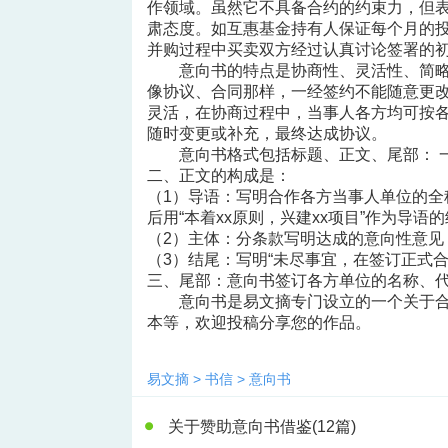
作领域。虽然它不具备合约的约束力，但
肃态度。如互惠基金持有人保证每个月的
并购过程中买卖双方经过认真讨论签署的
意向书的特点是协商性、灵活性、简
像协议、合同那样，一经签约不能随意更
灵活，在协商过程中，当事人各方均可按
随时变更或补充，最终达成协议。
意向书格式包括标题、正文、尾部： 
二、正文的构成是：
（1）导语：写明合作各方当事人单位的全
后用“本着xx原则，兴建xx项目”作为导语
（2）主体：分条款写明达成的意向性意见
（3）结尾：写明“未尽事宜，在签订正式
三、尾部：意向书签订各方单位的名称、
意向书是易文摘专门设立的一个关于
本等，欢迎投稿分享您的作品。
易文摘
>
书信
>
意向书
关于赞助意向书借鉴
(12篇)