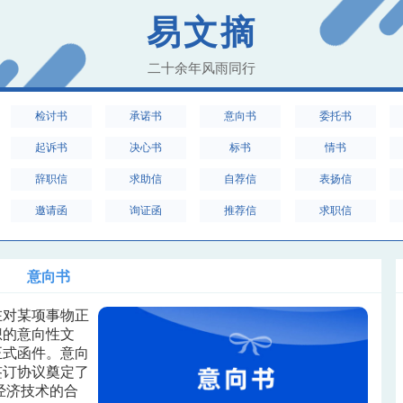
易文摘
二十余年风雨同行
检讨书
承诺书
意向书
委托书
起诉书
决心书
标书
情书
辞职信
求助信
自荐信
表扬信
邀请函
询证函
推荐信
求职信
意向书
在对某项事物正
想的意向性文
正式函件。意向
签订协议奠定了
于经济技术的合