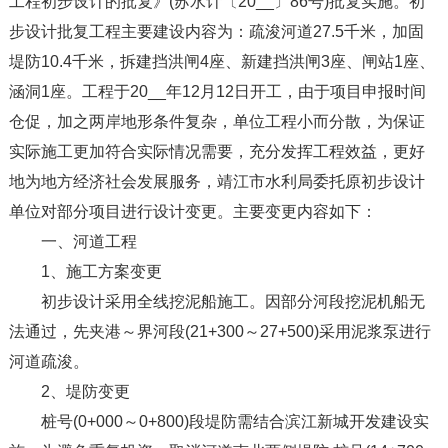
工程初步设计的批复》(苏水计〔20__〕86号)批复实施。初
步设计批复工程主要建设内容为：疏浚河道27.5千米，加固
堤防10.4千米，拆建挡洪闸4座、新建挡洪闸3座、闸站1座、
涵洞1座。工程于20__年12月12日开工，由于项目申报时间
仓促，加之两岸地形条件复杂，单位工程小而分散，为保证
实际施工更加符合实际情况需要，充分发挥工程效益，更好
地为地方经济社会发展服务，靖江市水利局委托原初步设计
单位对部分项目进行设计变更。主要变更内容如下：
一、河道工程
1、施工方案变更
初步设计采用全线挖泥船施工。因部分河段挖泥机船无
法通过，先夹港～界河段(21+300～27+500)采用泥浆泵进行
河道疏浚。
2、堤防变更
桩号(0+000～0+800)段堤防需结合滨江新城开发建设实