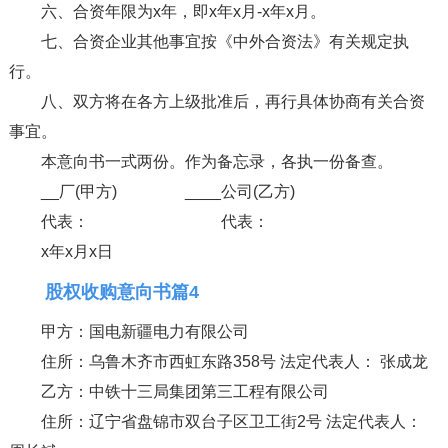
六、合资年限为x年，即x年x月-x年x月。
七、合资企业其他事宜按《中外合资法》有关规定执
行。
八、双方将在各方上级批准后，再行具体协商有关合资
事宜。
本意向书一式两份。作为备忘录，各执一份备查。
__厂(甲方) ____公司(乙方)
代表： 代表：
x年x月x日
股权收购意向书篇4
甲方：国电新疆电力有限公司
住所：乌鲁木齐市西虹东路358号 法定代表人： 张成龙
乙方：中铁十三局集团第三工程有限公司
住所：辽宁省盘锦市双台子区卫工街2号 法定代表人：