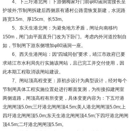
4、下三圩港北闸：下游侧梅家圩门前φ80涵洞需接长至
护坡外;节制闸拆建后西侧原有通村公路需恢复新建，水泥路
路宽3.5m、厚15cm、长53m。
5、东天生港北闸：为避免地方矛盾，闸址向南移约
150m，闸门由平面直升门改为下卧门。考虑内外河道控制自
如，节制闸下游东侧增加φ80涵洞一座。
6、西天生港闸站：因“四城同创”要求，靖江市政府已要
求靖江市水利局先行实施该闸站，且已完工并交付使用，因
此本期工程取消该闸站建设。
7、闸站顶高程变更：原初步设计为典型设计，经对每个
节制闸具体工程实施位置处进行断面复测，为衔接拟建闸室
两侧道路，闸顶高程有所变更，具体变更内容为：下五圩港
北闸闸顶5.0m;三圩港北闸闸顶4.5m;美人港北闸闸顶5.0m;上
四圩港北闸闸顶5.0m;东天生港北闸闸顶4.5m;下四圩港北闸闸
顶4.5m;二圩港北闸闸顶5.5m。