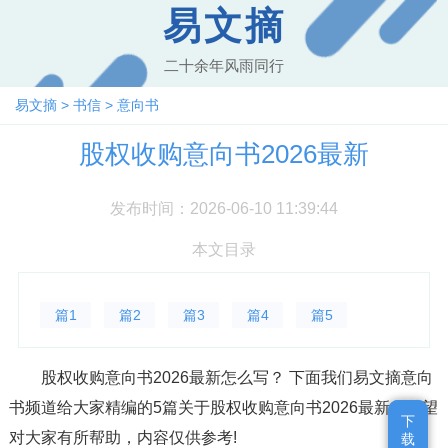
易文摘
二十余年风雨同行
易文摘
>
书信
>
意向书
股权收购意向书2026最新
发布时间：2026-06-10 11:39:44
本文目录
篇1
篇2
篇3
篇4
篇5
股权收购意向书2026最新怎么写？ 下面我们易文摘意向
书频道给大家精编的5篇关于股权收购意向书2026最新，希望
下
下
对大家有所帮助，内容仅供参考!
载
载