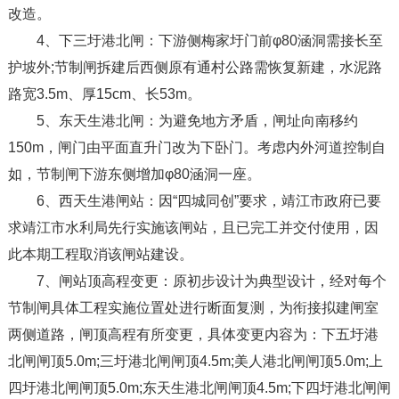
改造。
4、下三圩港北闸：下游侧梅家圩门前φ80涵洞需接长至
护坡外;节制闸拆建后西侧原有通村公路需恢复新建，水泥路
路宽3.5m、厚15cm、长53m。
5、东天生港北闸：为避免地方矛盾，闸址向南移约
150m，闸门由平面直升门改为下卧门。考虑内外河道控制自
如，节制闸下游东侧增加φ80涵洞一座。
6、西天生港闸站：因“四城同创”要求，靖江市政府已要
求靖江市水利局先行实施该闸站，且已完工并交付使用，因
此本期工程取消该闸站建设。
7、闸站顶高程变更：原初步设计为典型设计，经对每个
节制闸具体工程实施位置处进行断面复测，为衔接拟建闸室
两侧道路，闸顶高程有所变更，具体变更内容为：下五圩港
北闸闸顶5.0m;三圩港北闸闸顶4.5m;美人港北闸闸顶5.0m;上
四圩港北闸闸顶5.0m;东天生港北闸闸顶4.5m;下四圩港北闸闸