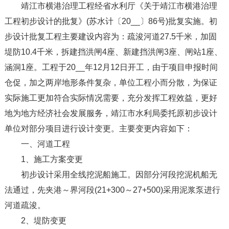
靖江市横港治理工程经省水利厅《关于靖江市横港治理
工程初步设计的批复》(苏水计〔20__〕86号)批复实施。初
步设计批复工程主要建设内容为：疏浚河道27.5千米，加固
堤防10.4千米，拆建挡洪闸4座、新建挡洪闸3座、闸站1座、
涵洞1座。工程于20__年12月12日开工，由于项目申报时间
仓促，加之两岸地形条件复杂，单位工程小而分散，为保证
实际施工更加符合实际情况需要，充分发挥工程效益，更好
地为地方经济社会发展服务，靖江市水利局委托原初步设计
单位对部分项目进行设计变更。主要变更内容如下：
一、河道工程
1、施工方案变更
初步设计采用全线挖泥船施工。因部分河段挖泥机船无
法通过，先夹港～界河段(21+300～27+500)采用泥浆泵进行
河道疏浚。
2、堤防变更