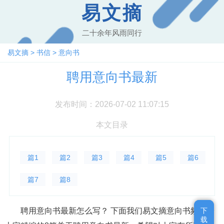
易文摘
二十余年风雨同行
易文摘
>
书信
>
意向书
聘用意向书最新
发布时间：2026-07-02 11:07:15
本文目录
篇1
篇2
篇3
篇4
篇5
篇6
篇7
篇8
聘用意向书最新怎么写？ 下面我们易文摘意向书频道给
下
下
载
载