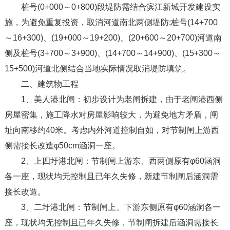
桩号(0+000～0+800)段堤防需结合滨江新城开发建设实
施，为避免重复投资，取消河道南北两侧堤防;桩号(14+700
～16+300)、(19+000～19+200)、(20+600～20+700)河道南
侧及桩号(3+700～3+900)、(14+700～14+900)、(15+300～
15+500)河道北侧结合当地实际情况取消堤防填筑。
二、建筑物工程
1、美人港北闸：初步设计为老闸拆建，由于老闸港西侧
房屋密集，施工降水对房屋影响较大，为避免地方矛盾，闸
址向南移约40米。考虑内外河道控制自如，对节制闸上游西
侧需接长改造φ50cm涵洞一座。
2、上四圩港北闸：节制闸上游东、西两侧原有φ60涵洞
各一座，现状均无控制且已年久失修，新建节制闸后涵洞需
接长改造。
3、二圩港北闸：节制闸上、下游东侧原有φ60涵洞各一
座，现状均无控制且已年久失修，节制闸拆建后涵洞需接长