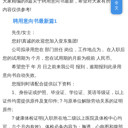
大家精编的8篇关于聘用意向书最新，希望对大家有所帮助，
全
全
文
文
内容仅供参考!
聘用意向书最新篇1
先生/女士：
您好!真诚的欢迎您加入壹东集团!
公司拟录用您在 部门担任 岗位，工作地点为 。在入职后
您的试用期为 个月，您在试用期的月薪为税前 人民币。
希望您于 年 月 日之前来我公司 报到，逾期报到此录用
意向书自动失效。
您报到时请配合提供以下资料：
1、身份证或护照、毕业证、学位证、英语等级证，以上
证件均需提供原件及复印件; ? 与原单位解除劳动关系的证明
原件;
? 健康体检证明(入职所在地二级以上医院及体检中心均
可，六个月内有效)，体检必备内容为：胸透，心电图和腹部