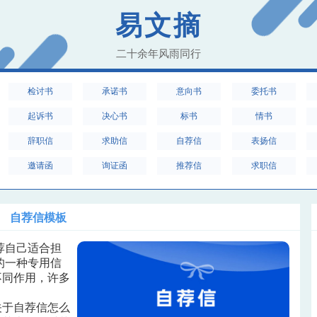
易文摘
二十余年风雨同行
检讨书
承诺书
意向书
委托书
起诉书
决心书
标书
情书
辞职信
求助信
自荐信
表扬信
邀请函
询证函
推荐信
求职信
自荐信模板
荐自己适合担
的一种专用信
不同作用，许多
。
关于自荐信怎么