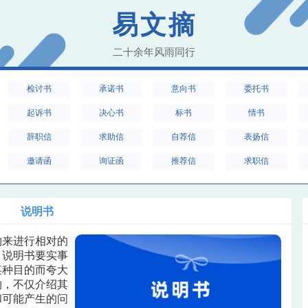
易文摘
二十余年风雨同行
检讨书
承诺书
意向书
委托书
起诉书
决心书
标书
情书
辞职信
求助信
自荐信
表扬信
邀请函
询证函
推荐信
求职信
说明书
物来进行相对的
。说明书要实事
某种目的而夸大
物，不仅介绍其
和可能产生的问