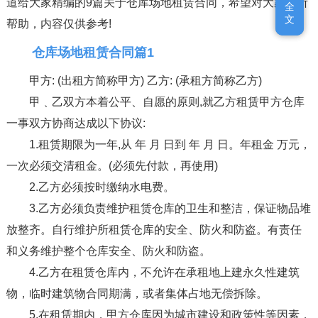
道给大家精编的9篇关于仓库场地租赁合同，希望对大家有所
全
全
文
文
帮助，内容仅供参考!
仓库场地租赁合同篇1
甲方: (出租方简称甲方) 乙方: (承租方简称乙方)
甲﹑乙双方本着公平、自愿的原则,就乙方租赁甲方仓库
一事双方协商达成以下协议:
1.租赁期限为一年,从 年 月 日到 年 月 日。年租金 万元，
一次必须交清租金。(必须先付款，再使用)
2.乙方必须按时缴纳水电费。
3.乙方必须负责维护租赁仓库的卫生和整洁，保证物品堆
放整齐。自行维护所租赁仓库的安全、防火和防盗。有责任
和义务维护整个仓库安全、防火和防盗。
4.乙方在租赁仓库内，不允许在承租地上建永久性建筑
物，临时建筑物合同期满，或者集体占地无偿拆除。
5.在租赁期内，甲方仓库因为城市建设和政策性等因素，