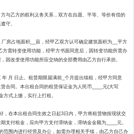
甲方与乙方的权利义务关系，双方在自愿、平等、等价有偿的
供遵守。
。厂房占地面积__亩，经甲乙双方认可确定建筑面积为__平方
如乙方需转变使用功能，经甲方书面同意后，因转变功能所需办
报，因改变使用功能所应交纳的全部费用由乙方自行承担。
起至 年 月 日止。租赁期限届满前_个月提出续租，经甲方同意
赁合同。本出租合同的租赁保证金为人民币____元(大写
日以现金方式上缴，实行上打租。
好，在本出租合同生效之日起3日内，甲方将租赁物按现状交
期支付租金，应向甲方支付滞纳金，滞纳金金额为____元。
许的范围内进行经营及办公，如需办理相关手续，由乙方自己办