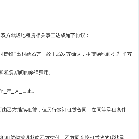
乙双方就场地租赁相关事宜达成如下协议：
称“租赁物”)出租给乙方。经甲乙双方确认，租赁场地面积为 平方
承担租赁期间的修缮费用。
至_年_月_日止。
。
可由乙方继续租赁，但另行签订租赁合同。在同等承租条件
甲方将租赁物按现状向乙方交付。乙方同意按租赁物的现状承