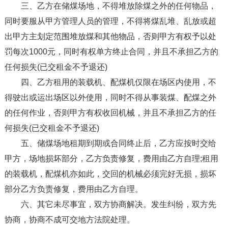
三、乙方在储煤场地，不得堆放除煤之外的任何物品，
同时要服从甲方管理人员的管理，不得将煤乱堆、乱放或超
出甲方主划定范围堆放煤和其他物品，否则甲方有权予以处
罚每次1000元，同时有权单方终止合同，并且不承担乙方的
任何损失(已交租金不予退还)
四、乙方租用的装载机、配煤机仅限在场区内使用，不
得驶出或运出场区以外使用，同时不得从事装煤、配煤之外
的任何作业，否则甲方有权收回机械，并且不承担乙方的任
何损失(已交租金不予退还)
五、储煤场地租期到期或合同终止后，乙方应按时交给
甲方，场地损坏部分，乙方负责修复，费用由乙方自理;租用
的装载机，配煤机亦如此，交回的机械必须完好无损，损坏
部分乙方负责修复，费用由乙方自理。
六、其它未尽事宜，双方协商解决。发生纠纷，双方先
协商，协商不成可交地方法院处理。