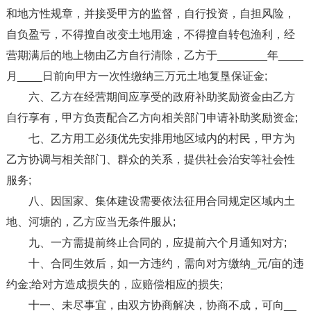
和地方性规章，并接受甲方的监督，自行投资，自担风险，
自负盈亏，不得擅自改变土地用途，不得擅自转包渔利，经
营期满后的地上物由乙方自行清除，乙方于________年____
月____日前向甲方一次性缴纳三万元土地复垦保证金;
六、乙方在经营期间应享受的政府补助奖励资金由乙方
自行享有，甲方负责配合乙方向相关部门申请补助奖励资金;
七、乙方用工必须优先安排用地区域内的村民，甲方为
乙方协调与相关部门、群众的关系，提供社会治安等社会性
服务;
八、因国家、集体建设需要依法征用合同规定区域内土
地、河塘的，乙方应当无条件服从;
九、一方需提前终止合同的，应提前六个月通知对方;
十、合同生效后，如一方违约，需向对方缴纳_元/亩的违
约金;给对方造成损失的，应赔偿相应的损失;
十一、未尽事宜，由双方协商解决，协商不成，可向__