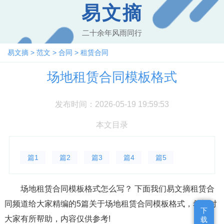
易文摘
二十余年风雨同行
易文摘
>
范文
>
合同
>
租赁合同
场地租赁合同模板格式
发布时间：2026-05-19 19:59:53
本文目录
篇1
篇2
篇3
篇4
篇5
场地租赁合同模板格式怎么写？ 下面我们易文摘租赁合
同频道给大家精编的5篇关于场地租赁合同模板格式，希望对
下
下
大家有所帮助，内容仅供参考!
载
载