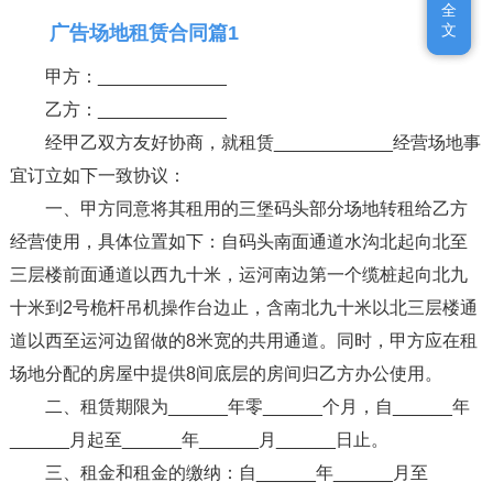
全
全
文
文
广告场地租赁合同篇1
甲方：_____________
乙方：_____________
经甲乙双方友好协商，就租赁____________经营场地事
宜订立如下一致协议：
一、甲方同意将其租用的三堡码头部分场地转租给乙方
经营使用，具体位置如下：自码头南面通道水沟北起向北至
三层楼前面通道以西九十米，运河南边第一个缆桩起向北九
十米到2号桅杆吊机操作台边止，含南北九十米以北三层楼通
道以西至运河边留做的8米宽的共用通道。同时，甲方应在租
场地分配的房屋中提供8间底层的房间归乙方办公使用。
二、租赁期限为______年零______个月，自______年
______月起至______年______月______日止。
三、租金和租金的缴纳：自______年______月至