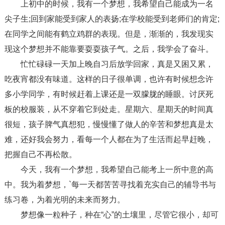
上初中的时候，我有一个梦想，我希望自己能成为一名
尖子生;回到家能受到家人的表扬;在学校能受到老师们的肯定;
在同学之间能有鹤立鸡群的表现。但是，渐渐的，我发现实
现这个梦想并不能靠要耍耍孩子气。之后，我学会了奋斗。
忙忙碌碌一天加上晚自习后放学回家，真是又困又累，
吃夜宵都没有味道。这样的日子很单调，也许有时候想念许
多小学同学，有时候赶着上课还是一双朦胧的睡眼。讨厌死
板的校服装，从不穿着它到处走。星期六、星期天的时间真
很短，孩子脾气真想犯，慢慢懂了做人的辛苦和梦想真是太
难，还好我会努力，看每一个人都在为了生活而起早赶晚，
把握自己不再松散。
今天，我有一个梦想，我希望自己能考上一所中意的高
中。我为着梦想，`每一天都苦苦寻找着充实自己的辅导书与
练习卷，为着光明的未来而努力。
梦想像一粒种子，种在“心”的土壤里，尽管它很小，却可