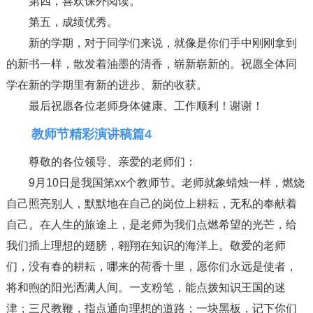
第四，喜欢课外阅读。
第五，成绩优秀。
新的学期，对于同学们来说，就像是你们手中刚刚拿到
的新书一样，散发着油墨的清香，崭新崭新的。祝愿全体同
学在新的学期里有新的进步、新的收获。
最后祝愿各位老师身体健康、工作顺利！谢谢！
教师节精彩演讲稿篇4
尊敬的各位领导、亲爱的老师们：
9月10日是我国第xx个教师节。老师就象蜡烛一样，燃烧
自己照亮别人，默默地在自己的岗位上耕耘，无私的奉献着
自己。在人生的旅途上，是老师为我们点燃希望的光芒，给
我们插上理想的翅膀，翱翔在知识的海洋上。敬爱的老师
们，没有春的耕耘，哪来的荷香十里，愿你们永远是使者，
将和煦的阳光洒满人间。一支粉笔，能点拨知识王国的迷
津；三尺教鞭，指点通向理想的道路；一块黑板，记下你们