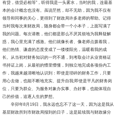
有贷，借贷必相等”，听得我是一头雾水，当时的我，连最基
本的会计概念也没有。虽说茫然，却不无助，因为我不仅有
领导和同事的关心，更得到了财政局许多老师的帮助。记得
当时我每次来财政局，随身都会带一个小本子，上面写满了
我的问题。每次请教，他们都是那么不厌其烦地为我释疑解
惑，我心里充满了感激。他们就像长者、像老师点拨着我，
他们热情、谦虚的态度变成了一缕缕阳光，温暖着我的成
长。从当初对财务知识的一窍不通，到考取会计从业资格证
书持证上岗，从最初的懵里懵懂，到独立地完成各项份内工
作，我越来越清晰地认识到：即使是琐碎的财务工作，只要
用心去做，也能不断地充实、提升自我;即使是平凡的财务岗
位，只要为群众、为服务对象办实事、办好事，也能体现自
己的价值，追逐人生的梦想。
辛卯年8月19日，我永远也忘不了这一天，因为这是我从
基层财政所到市财政局报到的日子，这是延续我与财政缘分