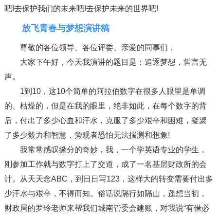
吧!去保护我们的未来吧!去保护未来的世界吧!
放飞青春与梦想演讲稿
尊敬的各位领导、各位评委、亲爱的同事们，
大家下午好，今天我演讲的题目是：追逐梦想，誓言无
声。
1到10，这10个简单的阿拉伯数字在很多人眼里是单调
的、枯燥的，但是在我的眼里，绝非如此，在每个数字的背
后，付出了多少心血和汗水，克服了多少艰辛和困难，凝聚
了多少毅力和智慧，旁观者恐怕无法揣测和想象!
我常常感叹缘分的奇妙，我，一个学英语专业的学生，
刚参加工作就与数字打上了交道，成了一名基层财政所的会
计。从天天念ABC，到日日写123，这样大的转变需要付出多
少汗水与艰辛，不得而知。俗话说隔行如隔山，遥想当初，
财政局的罗玲老师来帮我们城南管委会建账，对我说“有借必