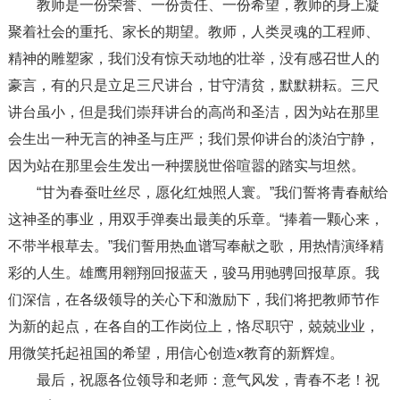
教师是一份荣誉、一份责任、一份希望，教师的身上凝
聚着社会的重托、家长的期望。教师，人类灵魂的工程师、
精神的雕塑家，我们没有惊天动地的壮举，没有感召世人的
豪言，有的只是立足三尺讲台，甘守清贫，默默耕耘。三尺
讲台虽小，但是我们崇拜讲台的高尚和圣洁，因为站在那里
会生出一种无言的神圣与庄严；我们景仰讲台的淡泊宁静，
因为站在那里会生发出一种摆脱世俗喧嚣的踏实与坦然。
“甘为春蚕吐丝尽，愿化红烛照人寰。”我们誓将青春献给
这神圣的事业，用双手弹奏出最美的乐章。“捧着一颗心来，
不带半根草去。”我们誓用热血谱写奉献之歌，用热情演绎精
彩的人生。雄鹰用翱翔回报蓝天，骏马用驰骋回报草原。我
们深信，在各级领导的关心下和激励下，我们将把教师节作
为新的起点，在各自的工作岗位上，恪尽职守，兢兢业业，
用微笑托起祖国的希望，用信心创造x教育的新辉煌。
最后，祝愿各位领导和老师：意气风发，青春不老！祝