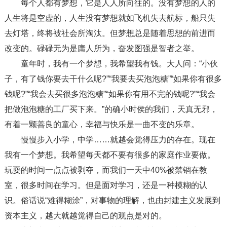
每个人都有梦想，它是人人所向往的。没有梦想的人的
人生将是空虚的，人生没有梦想就如飞机失去航标，船只失
去灯塔，终将被社会所淘汰。但梦想总是随着思想的前进而
改变的。碌碌无为是庸人所为，奋发图强是智者之举。
童年时，我有一个梦想，我希望我有钱。大人问：“小伙
子，有了钱你要去干什么呢?”“我要去买泡泡糖”“如果你有很多
钱呢?”“我会去买很多泡泡糖”“如果你有用不完的钱呢?”“我会
把做泡泡糖的工厂买下来。”的确小时侯的我们，天真无邪，
有着一颗善良的童心，幸福与快乐是一曲不变的乐章。
慢慢步入小学，中学……就越会觉得压力的存在。现在
我有一个梦想。我希望每天都不要有很多的家庭作业要做。
玩耍的时间一点点被剥夺，而我们一天中40%被禁锢在教
室，很多时间在学习。但是面对学习，还是一种模糊的认
识。俗话说“难得糊涂”，对事物的理解，也由封建主义发展到
资本主义，越大就越觉得自己的观点是对的。