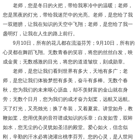
老师，您是冬日的火把，带给我寒冷中的温暖；老师，
您是黑夜的灯光，带给我迷茫中的光亮。老师，是您给了我
一双翅膀，让我在知识的天空中飞翔；老师，是您给了我一
盏明灯，让我在人生的路上前行。
9月10日，所有的花儿都在流溢芬芳；9月10日，所有的
心灵都在舞蹈飞翔。无数青春的笑容，将您的丝丝白发，映
成金黄；无数感激的目光，将您的道道皱纹，刻成勋章。
老师，是您让我们看到世界有多大，天地有多广；老
师，是您让我们体验梦想有多美，奋斗有多棒。无数个春
秋，您为我们的未来呕心沥血，却不羡财富的金山就在身
旁；无数个日月，您为我们的成才奋力划桨，远航又远航。
灭了灯光，又亮烛光；换了冬装，又着夏裳。讲堂如舟，教
鞭如桨，您用优美的音符谱成知识的乐章；白发如雪，双眸
如水，您无尘的心灵犹如圣洁的殿堂。爱心如火，信念似
刚，辛勤的汗水必将浇灌出桃李芬芳。您的心灵，是人世间