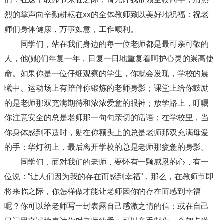
烈的掌声向辛勤耕耘在xx的全体教师致以美好地祝福：祝老
师们身体健康，万事如意，工作顺利。
同学们，站在我们身边的每一位老师都是最可亲可敬的
人，他(她)们年复一年，日复一日地重复着呵护心灵的崇高使
命。如果你是一位仔细观察的学生，你就会发现，学校的晨
曦中、运动场上有陪伴你锻炼的老师身影；课堂上给你鼓励
的是老师那双充满期待和浓浓爱意的眼神；放学路上，叮嘱
你注意安全的总是老师那一句句亲切的话语；在学校里，当
你身体感到不适时，贴在你额头上的总是老师那双充满母爱
的手；华灯初上，最后离开学校的总是老师那疲惫的身影。
同学们，面对我们的老师，要怀有一颗感恩的心，有一
位说：“让人们因为我的存在而感到幸福”，那么，在教师节即
将来临之际，你怎样做才能让老师因你的存在而感到幸福
呢？你可以给老师写一封表露自己感激之情的信；或在自己