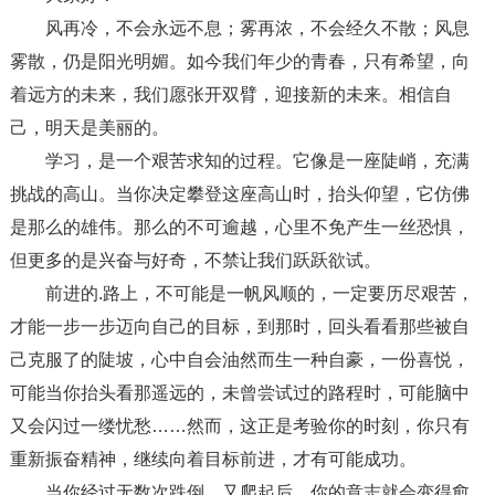
风再冷，不会永远不息；雾再浓，不会经久不散；风息
雾散，仍是阳光明媚。如今我们年少的青春，只有希望，向
着远方的未来，我们愿张开双臂，迎接新的未来。相信自
己，明天是美丽的。
学习，是一个艰苦求知的过程。它像是一座陡峭，充满
挑战的高山。当你决定攀登这座高山时，抬头仰望，它仿佛
是那么的雄伟。那么的不可逾越，心里不免产生一丝恐惧，
但更多的是兴奋与好奇，不禁让我们跃跃欲试。
前进的.路上，不可能是一帆风顺的，一定要历尽艰苦，
才能一步一步迈向自己的目标，到那时，回头看看那些被自
己克服了的陡坡，心中自会油然而生一种自豪，一份喜悦，
可能当你抬头看那遥远的，未曾尝试过的路程时，可能脑中
又会闪过一缕忧愁……然而，这正是考验你的时刻，你只有
重新振奋精神，继续向着目标前进，才有可能成功。
当你经过无数次跌倒，又爬起后，你的意志就会变得愈