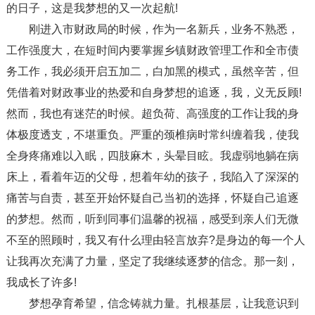
的日子，这是我梦想的又一次起航!
刚进入市财政局的时候，作为一名新兵，业务不熟悉，
工作强度大，在短时间内要掌握乡镇财政管理工作和全市债
务工作，我必须开启五加二，白加黑的模式，虽然辛苦，但
凭借着对财政事业的热爱和自身梦想的追逐，我，义无反顾!
然而，我也有迷茫的时候。超负荷、高强度的工作让我的身
体极度透支，不堪重负。严重的颈椎病时常纠缠着我，使我
全身疼痛难以入眠，四肢麻木，头晕目眩。我虚弱地躺在病
床上，看着年迈的父母，想着年幼的孩子，我陷入了深深的
痛苦与自责，甚至开始怀疑自己当初的选择，怀疑自己追逐
的梦想。然而，听到同事们温馨的祝福，感受到亲人们无微
不至的照顾时，我又有什么理由轻言放弃?是身边的每一个人
让我再次充满了力量，坚定了我继续逐梦的信念。那一刻，
我成长了许多!
梦想孕育希望，信念铸就力量。扎根基层，让我意识到