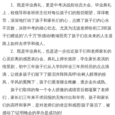
1、既是毕业典礼，更是中考决战前动员大会。毕业典礼
上，校领导和各班班主任对每位孩子们的殷切期望，谆谆教
导，深深地打动了孩子和家长们的心，点燃了孩子们内心永
不言败，决胜中考的雄心壮志。尤其为沈波老师给初三3班孩
子们赠送的“八千万”所感动!教诲照亮了孩子们在未来的人生道
路上如何去求学和做人。
2、既是毕业典礼，也是进一步拉近孩子们和老师家长的
心灵距离的感恩表白会。典礼上师长致辞，学生家长表演的
情景剧，初中三年孩子们从入学到毕业三年所经历的点点滴
滴，让很多孩子们留下了眼泪并阵阵高呼!在树人醇厚的校
风，学风的熏陶下，孩子们逐渐褪去稚嫩，逐步走向成熟。
孩子们取得的每一个令人骄傲的成绩背后都凝聚了老师
们，家长们三年来不求回报的无悔付出和辛劳。孩子和家长
们的高呼和掌声，是对老师们的肯定和感恩!孩子落泪了，被
感动了!证明晚会的举办是成功的!