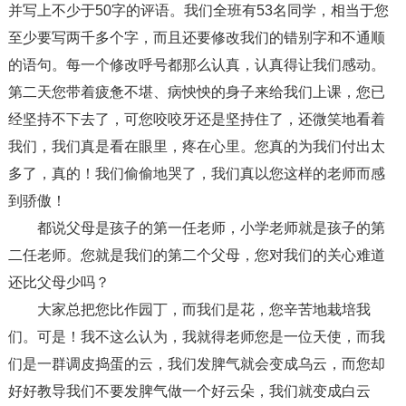
并写上不少于50字的评语。我们全班有53名同学，相当于您
至少要写两千多个字，而且还要修改我们的错别字和不通顺
的语句。每一个修改呼号都那么认真，认真得让我们感动。
第二天您带着疲惫不堪、病怏怏的身子来给我们上课，您已
经坚持不下去了，可您咬咬牙还是坚持住了，还微笑地看着
我们，我们真是看在眼里，疼在心里。您真的为我们付出太
多了，真的！我们偷偷地哭了，我们真以您这样的老师而感
到骄傲！
都说父母是孩子的第一任老师，小学老师就是孩子的第
二任老师。您就是我们的第二个父母，您对我们的关心难道
还比父母少吗？
大家总把您比作园丁，而我们是花，您辛苦地栽培我
们。可是！我不这么认为，我就得老师您是一位天使，而我
们是一群调皮捣蛋的云，我们发脾气就会变成乌云，而您却
好好教导我们不要发脾气做一个好云朵，我们就变成白云