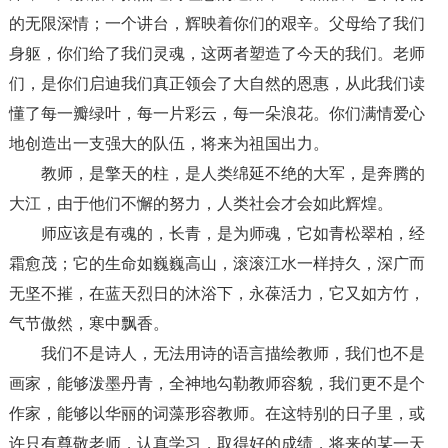
的无限深情；一个讲台，辉映着你们的艰辛。父母给了我们
身躯，你们给了我们灵魂，这两者塑造了今天的我们。老师
们，是你们启迪我们真正领会了大自然的恩惠，从此我们读
懂了每一瓣绿叶，每一片彩云，每一朵浪花。你们满情爱心
地创造出一支强大的队伍，将来为祖国出力。
教师，是擎天的柱，是人类绵延不绝的大军，是奔腾的
大江，由于他们不懈的努力，人类社会才会如此辉煌。
师应该是有魂的，长青，是为师魂，它如青松翠柏，经
霜愈茂；它的生命如巍巍高山，滚滚江水一样持久，深广而
无坚不摧，在蓝天烈日的沐浴下，永葆活力，它又如方竹，
气节傲然，寒中飘香。
我们不是诗人，无法用诗的语言描绘教师，我们也不是
画家，能够泼墨丹青，全神地勾勒教师容貌，我们更不是个
作家，能够以华丽的词藻形容教师。在这特别的日子里，或
许只有尊敬老师，认真学习，取得好的成绩，将来的某一天