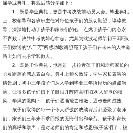
届毕业典礼，将观后感分享如下：
1、既是毕业典礼，更是中考决战前动员大会。毕业典礼
上，校领导和各班班主任对每位孩子们的殷切期望，谆谆教
导，深深地打动了孩子和家长们的心，点燃了孩子们内心永
不言败，决胜中考的雄心壮志。尤其为沈波老师给初三3班孩
子们赠送的“八千万”所感动!教诲照亮了孩子们在未来的人生道
路上如何去求学和做人。
2、既是毕业典礼，也是进一步拉近孩子们和老师家长的
心灵距离的感恩表白会。典礼上师长致辞，学生家长表演的
情景剧，初中三年孩子们从入学到毕业三年所经历的点点滴
滴，让很多孩子们留下了眼泪并阵阵高呼!在树人醇厚的校
风，学风的熏陶下，孩子们逐渐褪去稚嫩，逐步走向成熟。
孩子们取得的每一个令人骄傲的成绩背后都凝聚了老师
们，家长们三年来不求回报的无悔付出和辛劳。孩子和家长
们的高呼和掌声，是对老师们的肯定和感恩!孩子落泪了，被