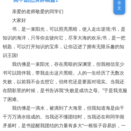
全
全
文
文
亲爱的老师敬爱的同学们
大家好
书，是一束阳光，可以照亮黑暗，使人走出逆境;书，是
知识的海洋，只等你去驶向它，尽享大海的欢乐;书，是一把
钥匙，可以打开知识的宝库，让你迈进了拥有无限乐趣的知
识王国!
我仿佛是一束阳光，存在黑暗的深渊里，但我相信至少
书可以陪伴我，带我走出这片黑暗。人的一生经历了无数次
失败，以前我不会去想它，但终究还是要面对现实。当我还
在阴影里的时候，是书告诉我“失败是成功之母。”于是我克服
了困难。
我仿佛是一滴水，被滴到了大海里，但我知道海是由千
千万万滴水组成的。当我还不懂团结时，当我还在和同学闹
矛盾时，是书提醒我团结的力量有多大“一根筷子容易折，一