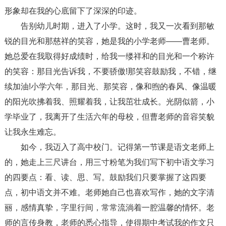
形象却在我的心底留下了深深的印迹。
告别幼儿时期，进入了小学。这时，我又一次看到那敏
锐的目光和那慈祥的笑容，她是我的小学老师——曹老师。
她总爱在我取得好成绩时，给我一缕祥和的目光和一个称许
的笑容：那目光告诉我，不要骄傲!那笑容鼓励我，不错，继
续加油!小学六年，那目光、那笑容，像和煦的春风、像温暖
的阳光吹拂着我、照耀着我，让我茁壮成长。光阴似箭，小
学毕业了，我离开了生活六年的母校，但曹老师的音容笑貌
让我永生难忘。
如今，我迈入了高中校门。记得第一节课是语文老师上
的，她走上三尺讲台，用三寸粉笔为我们写下初中语文学习
的四要点：看、读、思、写。鼓励我们只要掌握了这四要
点，初中语文并不难。老师她自己也喜欢写作，她的文字清
丽，感情真挚，字里行间，常常流淌着一腔温馨的情怀。老
师的言传身教，老师的悉心指导，使得期中考试我的作文只