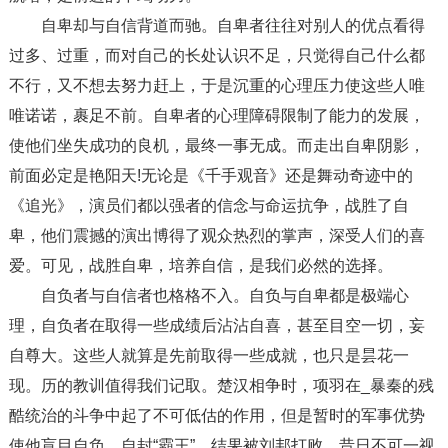
自卑却与自信背道而驰。自卑者往往对别人的优点看得
过多、过重，而对自己的长处认识不足，只觉得自己什么都
不行，又不想去努力赶上，于是沉重的心理压力使这些人唯
唯诺诺，裹足不前。自卑者的心理障碍限制了能力的发展，
使他们坐失成功的良机，最终一事无成。而走出自卑阴影，
前面必定是艳阳天!无论是《千手观音》还是舞动奇迹中的
《追光》，演员们都以强者的信念与命运抗争，战胜了自
卑，他们震撼的演出博得了观众热烈的掌声，深受人们的喜
爱。可见，战胜自卑，培养自信，是我们必然的选择。
自负者与自信者也格格不入。自负与自卑都是极端心
理，自负者在取得一些成绩后沾沾自喜，甚至目空一切，妄
自尊大。这些人就算是先前取得一些成就，也只是昙花一
现。历的教训值得我们记取。楚汉相争时，项羽在_暴秦的残
酷统治的斗争中起了不可低估的作用，但是暂时的军事优势
使他盲目自负，自封“霸王”，结果被刘邦打败，昔日不可一视