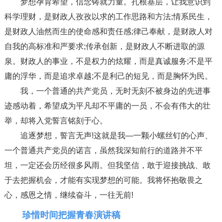
梦想孕育希望，信念铸就力量。扎根基层，让我意识到
科学理财，是财政人孜孜以求的工作思路和方法;情系民生，
是财政人油然而生的使命感和责任感;律己奉献，是财政人对
自我的高标准和严要求;传承创新，是财政人不断进取的源
泉。财政人的事业，不是权力的炫耀，而是真诚服务;不是平
庸的浮华，而是追求卓越;不是利己的短见，而是胸怀为民。
我，一个普通的共产党员，无时无刻不被身边的先进事
迹感动着，希望成为平凡却不平庸的一员，不会有伟大的壮
举，却将入党誓言铭刻于心。
追逐梦想，誓言无声!这就是我—一颗小螺丝钉的心声、
一个普通共产党员的诺言，虽然我深知前行的道路并不平
坦，一定还会历经很多风雨。但我坚信，敢于迎接挑战、敢
于去把握机会，才能有实现梦想的可能。我将怀抱敬畏之
心，感恩之情，继续奋斗，一往无前!
珍惜时间把握青春演讲稿