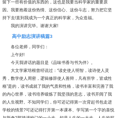
留下一些有价值的东西的，这也是我要当科学家的重要原
因。我要抱着这份热情、这份信心、这份斗志，努力把它坚
持下去!直到我成为一个真正的科学家，为众造福。
我的演讲完毕。谢谢大家!
高中励志演讲稿篇3
各位老师，同学们：
上午好!
今天我讲话的题目是《品味书香与书为伴》。
大文学家培根曾经说过：“读史使人明智，读诗使人灵
秀，数学使人周密，逻辑修辞使人善辩，凡有所学，皆成性
格”是的，读书成就了我的气质和性格，读书丰富和完善了我
的内心世界，读书培养锻炼了我坚强的意志，读书开阔了我
的人生视野。不知同学们，你可还记得第一次背起书包走进
学校的情景?可还记得打开第一本课本、学写第一个字的喜悦
与新奇?那踏进校门的一小步，却是人生的一大步。人生的探