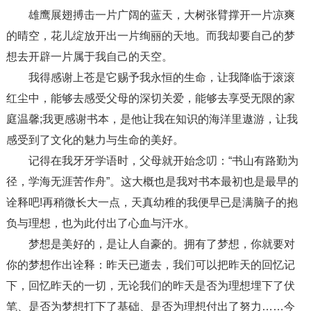
雄鹰展翅搏击一片广阔的蓝天，大树张臂撑开一片凉爽
的晴空，花儿绽放开出一片绚丽的天地。而我却要自己的梦
想去开辟一片属于我自己的天空。
我得感谢上苍是它赐予我永恒的生命，让我降临于滚滚
红尘中，能够去感受父母的深切关爱，能够去享受无限的家
庭温馨;我更感谢书本，是他让我在知识的海洋里遨游，让我
感受到了文化的魅力与生命的美好。
记得在我牙牙学语时，父母就开始念叨：“书山有路勤为
径，学海无涯苦作舟”。这大概也是我对书本最初也是最早的
诠释吧!再稍微长大一点，天真幼稚的我便早已是满脑子的抱
负与理想，也为此付出了心血与汗水。
梦想是美好的，是让人自豪的。拥有了梦想，你就要对
你的梦想作出诠释：昨天已逝去，我们可以把昨天的回忆记
下，回忆昨天的一切，无论我们的昨天是否为理想埋下了伏
笔、是否为梦想打下了基础、是否为理想付出了努力……今