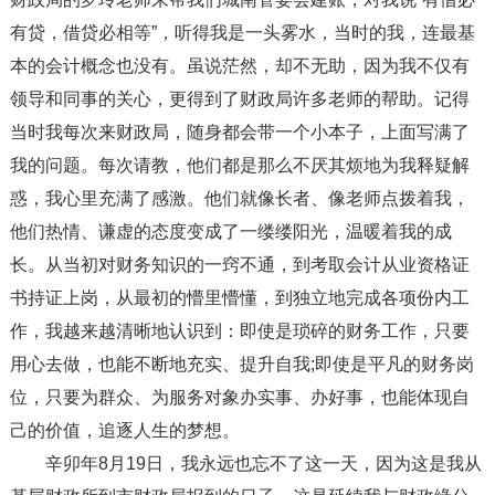
有贷，借贷必相等”，听得我是一头雾水，当时的我，连最基
本的会计概念也没有。虽说茫然，却不无助，因为我不仅有
领导和同事的关心，更得到了财政局许多老师的帮助。记得
当时我每次来财政局，随身都会带一个小本子，上面写满了
我的问题。每次请教，他们都是那么不厌其烦地为我释疑解
惑，我心里充满了感激。他们就像长者、像老师点拨着我，
他们热情、谦虚的态度变成了一缕缕阳光，温暖着我的成
长。从当初对财务知识的一窍不通，到考取会计从业资格证
书持证上岗，从最初的懵里懵懂，到独立地完成各项份内工
作，我越来越清晰地认识到：即使是琐碎的财务工作，只要
用心去做，也能不断地充实、提升自我;即使是平凡的财务岗
位，只要为群众、为服务对象办实事、办好事，也能体现自
己的价值，追逐人生的梦想。
辛卯年8月19日，我永远也忘不了这一天，因为这是我从