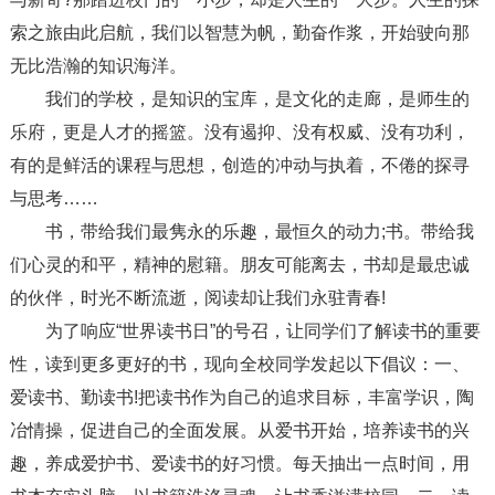
索之旅由此启航，我们以智慧为帆，勤奋作浆，开始驶向那
无比浩瀚的知识海洋。
我们的学校，是知识的宝库，是文化的走廊，是师生的
乐府，更是人才的摇篮。没有遏抑、没有权威、没有功利，
有的是鲜活的课程与思想，创造的冲动与执着，不倦的探寻
与思考……
书，带给我们最隽永的乐趣，最恒久的动力;书。带给我
们心灵的和平，精神的慰籍。朋友可能离去，书却是最忠诚
的伙伴，时光不断流逝，阅读却让我们永驻青春!
为了响应“世界读书日”的号召，让同学们了解读书的重要
性，读到更多更好的书，现向全校同学发起以下倡议：一、
爱读书、勤读书!把读书作为自己的追求目标，丰富学识，陶
冶情操，促进自己的全面发展。从爱书开始，培养读书的兴
趣，养成爱护书、爱读书的好习惯。每天抽出一点时间，用