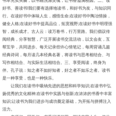
书本充实头脑，以书籍洗涤灵魂，让书香溢满校园。二、读
好书、善读书!我们要有选择地读书，和好书为友，与知识同
行。在读好书中体味人生，感悟生命;在读好书中陶冶情操，
健全人格;在读好书中提高品位，拓宽视野;在读好书中明理强
智，成长成才。古人云：读万卷书，行万里路。我们倡议传
阅经典，分享智慧，广泛开展读书交流活动，以文会友，互
帮互学，共同进步。每天记录些许心情笔记，每周背诵几篇
经典诗词，每月读几本经典名著，将读书与思考相结合、与
写作相结合、与实际生活相结合。三、享受阅读，终身为
伴。孔子说：知之者不如好知者，好之者不如乐之者。读书
是一种享受，也是一种快乐。
让我们在读书中吸纳先进的思想和科学知识;在读书中弘
扬优秀的文化精神;在读书中实践与创新;在浓浓的书香中丰富
知识;让读书为我们进步与成功奠定基础，为开拓与拼搏注入
活力。