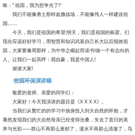
唤：“ 祖国，我为您争光了!“
我们不能像勇士那样血撒战场，不能像伟人一样建设祖
国……
今天，我们是祖国的希望;明天，我们是祖国的栋梁。们
现在应该好好学习，用智慧和知识武装自己长大以后报效祖
国，大家要像周那样，为中华之崛起而读书!做一个有志向的
人。让我们一起高呼：我自豪，我是中国人!
谢谢大家!
校园环保演讲稿
敬爱的老师、亲爱的同学们：
大家好！今天我演讲的题目是《X X X X》。
当我们从繁忙的的学习中抽身投入到大自然的怀抱，才
蓦然发现我们的大自然母亲已经变得沧桑，失去了昔日的美
丼与光彩------群山不再那么葱郁了，溪水不再那么清澈了，鸟