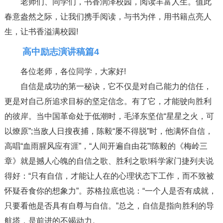
老师们、同学们，书香润泽校园，阅读丰富人生。值此
春意盎然之际，让我们携手阅读，与书为伴，用书籍点亮人
生，让书香溢满校园!
高中励志演讲稿篇4
各位老师，各位同学，大家好!
自信是成功的第一秘诀，它不仅是对自己能力的信任，
更是对自己所追求目标的坚定信念。有了它，才能驶向胜利
的彼岸。当中国革命处于低潮时，毛泽东坚信“星星之火，可
以燎原”;当敌人日搜夜捕，陈毅“屡不得脱”时，他满怀自信，
高唱“血雨腥风应有涯”，“人间开遍自由花”!陈毅的《梅岭三
章》就是撼人心魄的自信之歌、胜利之歌!科学家门捷列夫说
得好：“只有自信，才能让人在的心理状态下工作，而不致被
怀疑吞食你的想象力”。苏格拉底也说：“一个人是否有成就，
只要看他是否具有自尊与自信。”总之，自信是指向胜利的导
航塔，是前进的不竭动力。