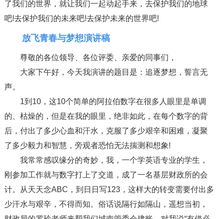
了我们的世界，就让我们一起动起手来，去保护我们的地球
吧!去保护我们的未来吧!去保护未来的世界吧!
放飞青春与梦想演讲稿
尊敬的各位领导、各位评委、亲爱的同事们，
大家下午好，今天我演讲的题目是：追逐梦想，誓言无
声。
1到10，这10个简单的阿拉伯数字在很多人眼里是单调
的、枯燥的，但是在我的眼里，绝非如此，在每个数字的背
后，付出了多少心血和汗水，克服了多少艰辛和困难，凝聚
了多少毅力和智慧，旁观者恐怕无法揣测和想象!
我常常感叹缘分的奇妙，我，一个学英语专业的学生，
刚参加工作就与数字打上了交道，成了一名基层财政所的会
计。从天天念ABC，到日日写123，这样大的转变需要付出多
少汗水与艰辛，不得而知。俗话说隔行如隔山，遥想当初，
财政局的罗玲老师来帮我们城南管委会建账，对我说“有借必