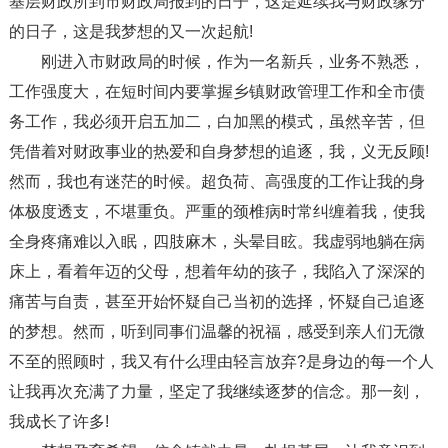
基层财政所到市财政局报到的日子，这是延续我与财政缘分
的日子，这是我梦想的又一次起航!
刚进入市财政局的时候，作为一名新兵，业务不熟悉，
工作强度大，在短时间内要掌握乡镇财政管理工作和全市债
务工作，我必须开启五加二，白加黑的模式，虽然辛苦，但
凭借着对财政事业的热爱和自身梦想的追逐，我，义无反顾!
然而，我也有迷茫的时候。超负荷、高强度的工作让我的身
体极度透支，不堪重负。严重的颈椎病时常纠缠着我，使我
全身疼痛难以入眠，四肢麻木，头晕目眩。我虚弱地躺在病
床上，看着年迈的父母，想着年幼的孩子，我陷入了深深的
痛苦与自责，甚至开始怀疑自己当初的选择，怀疑自己追逐
的梦想。然而，听到同事们温馨的祝福，感受到亲人们无微
不至的照顾时，我又有什么理由轻言放弃?是身边的每一个人
让我再次充满了力量，坚定了我继续逐梦的信念。那一刻，
我成长了许多!