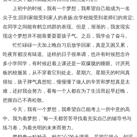
上初中的时候，我有一个梦想，我希望自己能成为一名
尖子生;回到家能受到家人的表扬;在学校能受到老师们的肯定;
在同学之间能有鹤立鸡群的表现。但是，渐渐的，我发现实
现这个梦想并不能靠要耍耍孩子气。之后，我学会了奋斗。
忙忙碌碌一天加上晚自习后放学回家，真是又困又累，
吃夜宵都没有味道。这样的日子很单调，也许有时候想念许
多小学同学，有时候赶着上课还是一双朦胧的睡眼。讨厌死
板的校服装，从不穿着它到处走。星期六、星期天的时间真
很短，孩子脾气真想犯，慢慢懂了做人的辛苦和梦想真是太
难，还好我会努力，看每一个人都在为了生活而起早赶晚，
把握自己不再松散。
今天，我有一个梦想，我希望自己能考上一所中意的高
中。我为着梦想，`每一天都苦苦寻找着充实自己的辅导书与
练习卷，为着光明的未来而努力。
梦想像一粒种子，种在“心”的土壤里，尽管它很小，却可