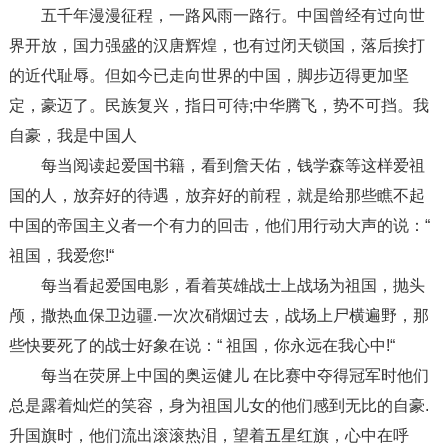
五千年漫漫征程，一路风雨一路行。中国曾经有过向世
界开放，国力强盛的汉唐辉煌，也有过闭天锁国，落后挨打
的近代耻辱。但如今已走向世界的中国，脚步迈得更加坚
定，豪迈了。民族复兴，指日可待;中华腾飞，势不可挡。我
自豪，我是中国人
每当阅读起爱国书籍，看到詹天佑，钱学森等这样爱祖
国的人，放弃好的待遇，放弃好的前程，就是给那些瞧不起
中国的帝国主义者一个有力的回击，他们用行动大声的说：“
祖国，我爱您!“
每当看起爱国电影，看着英雄战士上战场为祖国，抛头
颅，撒热血保卫边疆.一次次硝烟过去，战场上尸横遍野，那
些快要死了的战士好象在说：“ 祖国，你永远在我心中!“
每当在荧屏上中国的奥运健儿 在比赛中夺得冠军时他们
总是露着灿烂的笑容，身为祖国儿女的他们感到无比的自豪.
升国旗时，他们流出滚滚热泪，望着五星红旗，心中在呼