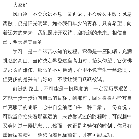
大家好！
风再冷，不会永远不息；雾再浓，不会经久不散；风息
雾散，仍是阳光明媚。如今我们年少的青春，只有希望，向
着远方的未来，我们愿张开双臂，迎接新的未来。相信自
己，明天是美丽的。
学习，是一个艰苦求知的过程。它像是一座陡峭，充满
挑战的高山。当你决定攀登这座高山时，抬头仰望，它仿佛
是那么的雄伟。那么的不可逾越，心里不免产生一丝恐惧，
但更多的是兴奋与好奇，不禁让我们跃跃欲试。
前进的.路上，不可能是一帆风顺的，一定要历尽艰苦，
才能一步一步迈向自己的目标，到那时，回头看看那些被自
己克服了的陡坡，心中自会油然而生一种自豪，一份喜悦，
可能当你抬头看那遥远的，未曾尝试过的路程时，可能脑中
又会闪过一缕忧愁……然而，这正是考验你的时刻，你只有
重新振奋精神，继续向着目标前进，才有可能成功。