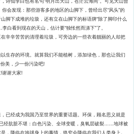
，诗仙李白也有名句“明月出天山，苍茫云海间”。可见天山曾
，你会发现：那些游客多的地区的山脚下，曾经出尽“风头”的
山脚下成堆的垃圾，还有立在山脚下的标语牌“除了脚印什么
…李白看到现在的天山，估计要“独怅然而涕下”了。
正在辛辛苦苦的清理着垃圾，可旁边的一些衣着靓丽的人却把
赖以生存的环境。就算我们不能植树，添加绿色，那也让我们
一份美，少一份污染吧!
!谢谢大家!
保，已经成为我国乃至世界的重要话题。环保，顾名思义就是
球已经肮脏不堪：白色污染、全球变暖，臭氧层破裂……地球被
实是，降临在地球身上的事情，终究会降临在我们人类身上。