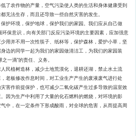
降低了农作物的产量，空气污染使人类的生活和身体健康受到
后都无法生存，而且还导致一些自然灾害的发生。
，保护环境，保护地球，保护我们的家园。我们应从自己做
强环保意识，向有关部门反应污染环境的主要因素，应加强意
应少用并不用一次性筷子、纸杯等，保护森林，爱护小草，坚
召身边的同学一起为我们的家园做清洁工，为我们的家园装
球之一滴”的责任、义务。
球人民植树造林，减少土地荒漠化，退耕还湖，禁止水土流
班，老板修改作息时间，对工业生产产生的废液废气进行处
的灾害作前提保护，也可减少二氧化碳产生过多导致的温室效
重。因为生产中利用了大量的化石燃料的燃烧，对环境的影
空气中，在一定条件下形成酸雨，对全球的危害，从而提高周