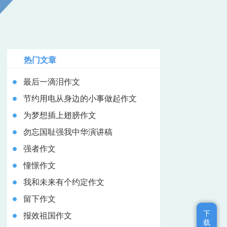
热门文章
最后一滴泪作文
节约用电从身边的小事做起作文
为梦想插上翅膀作文
勿忘国耻强我中华演讲稿
强者作文
憧憬作文
我和未来有个约定作文
留下作文
下
下
报效祖国作文
载
载