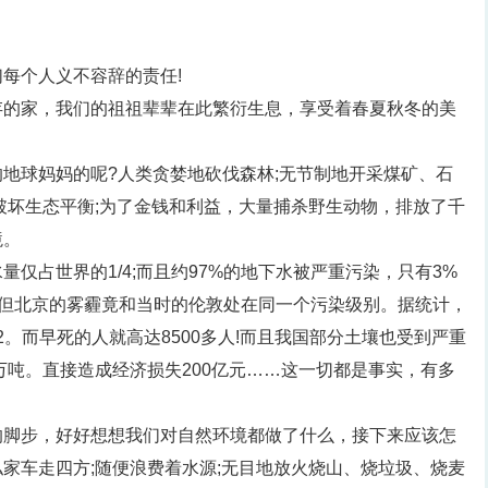
每个人义不容辞的责任!
存的家，我们的祖祖辈辈在此繁衍生息，享受着春夏秋冬的美
地球妈妈的呢?人类贪婪地砍伐森林;无节制地开采煤矿、石
破坏生态平衡;为了金钱和利益，大量捕杀野生动物，排放了千
境。
仅占世界的1/4;而且约97%的地下水被严重污染，只有3%
，但北京的雾霾竟和当时的伦敦处在同一个污染级别。据统计，
。而早死的人就高达8500多人!而且我国部分土壤也受到严重
万吨。直接造成经济损失200亿元……这一切都是事实，有多
的脚步，好好想想我们对自然环境都做了什么，接下来应该怎
家车走四方;随便浪费着水源;无目地放火烧山、烧垃圾、烧麦