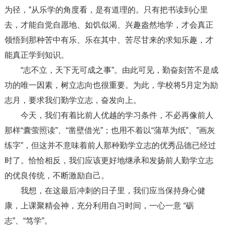
为径，”从乐学的角度看，是有道理的。只有把书读到心里
去，才能自觉自愿地、如饥似渴、兴趣盎然地学，才会真正
领悟到那种苦中有乐、乐在其中、苦尽甘来的求知乐趣，才
能真正学到知识。
“志不立，天下无可成之事”。由此可见，勤奋刻苦不是成
功的唯一因素，树立志向也很重要。为此，学校将5月定为励
志月，要求我们勤学立志，奋发向上。
今天，我们有着比前人优越的学习条件，不必再像前人
那样“囊萤照读”、“凿壁借光”；也用不着以“蒲草为纸”、”画灰
练字”，但这并不意味着前人那种勤学立志的优秀品德已经过
时了。恰恰相反，我们应该更好地继承和发扬前人勤学立志
的优良传统，不断激励自己。
我想，在这最后冲刺的日子里，我们应当保持身心健
康，上课聚精会神，充分利用自习时间，一心一意 “砺
志”、“笃学”。