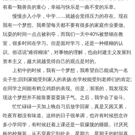
有着一颗善良的童心，幸福与快乐是一曲不变的乐章。
慢慢步入小学，中学……就越会觉得压力的存在。现在
我有一个梦想。我希望每天都不要有很多的家庭作业要做。
玩耍的时间一点点被剥夺，而我们一天中40%被禁锢在教
室，很多时间在学习。但是面对学习，还是一种模糊的认
识。俗话说“难得糊涂”，对事物的理解，也由封建主义发展到
资本主义，越大就越觉得自己的观点是对的。
上初中的时候，我有一个梦想，我希望自己能成为一名
尖子生;回到家能受到家人的表扬;在学校能受到老师们的肯定;
在同学之间能有鹤立鸡群的表现。但是，渐渐的，我发现实
现这个梦想并不能靠要耍耍孩子气。之后，我学会了奋斗。
忙忙碌碌一天加上晚自习后放学回家，真是又困又累，
吃夜宵都没有味道。这样的日子很单调，也许有时候想念许
多小学同学，有时候赶着上课还是一双朦胧的睡眼。讨厌死
板的校服装，从不穿着它到处走。星期六、星期天的时间真