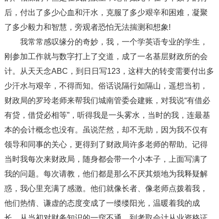
后，付出了多少心血和汗水，克服了多少艰辛和困难，凝聚
了多少毅力和智慧，旁观者恐怕无法揣测和想象!
我常常感叹缘分的奇妙，我，一个学英语专业的学生，
刚参加工作就与数字打上了交道，成了一名基层财政所的会
计。从天天念ABC，到日日写123，这样大的转变需要付出多
少汗水与艰辛，不得而知。俗话说隔行如隔山，遥想当初，
财政局的罗玲老师来帮我们城南管委会建账，对我说“有借必
有贷，借贷必相等”，听得我是一头雾水，当时的我，连最基
本的会计概念也没有。虽说茫然，却不无助，因为我不仅有
领导和同事的关心，更得到了财政局许多老师的帮助。记得
当时我每次来财政局，随身都会带一个小本子，上面写满了
我的问题。每次请教，他们都是那么不厌其烦地为我释疑解
惑，我心里充满了感激。他们就像长者、像老师点拨着我，
他们热情、谦虚的态度变成了一缕缕阳光，温暖着我的成
长。从当初对财务知识的一窍不通，到考取会计从业资格证