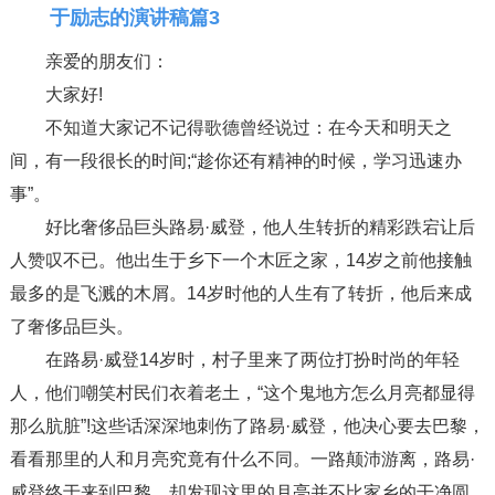
于励志的演讲稿篇3
亲爱的朋友们：
大家好!
不知道大家记不记得歌德曾经说过：在今天和明天之
间，有一段很长的时间;“趁你还有精神的时候，学习迅速办
事”。
好比奢侈品巨头路易·威登，他人生转折的精彩跌宕让后
人赞叹不已。他出生于乡下一个木匠之家，14岁之前他接触
最多的是飞溅的木屑。14岁时他的人生有了转折，他后来成
了奢侈品巨头。
在路易·威登14岁时，村子里来了两位打扮时尚的年轻
人，他们嘲笑村民们衣着老土，“这个鬼地方怎么月亮都显得
那么肮脏”!这些话深深地刺伤了路易·威登，他决心要去巴黎，
看看那里的人和月亮究竟有什么不同。一路颠沛游离，路易·
威登终于来到巴黎，却发现这里的月亮并不比家乡的干净圆