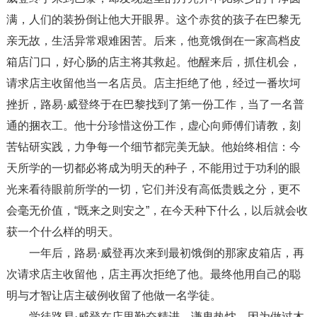
满，人们的装扮倒让他大开眼界。这个赤贫的孩子在巴黎无
亲无故，生活异常艰难困苦。后来，他竟饿倒在一家高档皮
箱店门口，好心肠的店主将其救起。他醒来后，抓住机会，
请求店主收留他当一名店员。店主拒绝了他，经过一番坎坷
挫折，路易·威登终于在巴黎找到了第一份工作，当了一名普
通的捆衣工。他十分珍惜这份工作，虚心向师傅们请教，刻
苦钻研实践，力争每一个细节都完美无缺。他始终相信：今
天所学的一切都必将成为明天的种子，不能用过于功利的眼
光来看待眼前所学的一切，它们并没有高低贵贱之分，更不
会毫无价值，“既来之则安之”，在今天种下什么，以后就会收
获一个什么样的明天。
一年后，路易·威登再次来到最初饿倒的那家皮箱店，再
次请求店主收留他，店主再次拒绝了他。最终他用自己的聪
明与才智让店主破例收留了他做一名学徒。
学徒路易·威登在店里勤奋精进，谦卑热忱，因为做过木