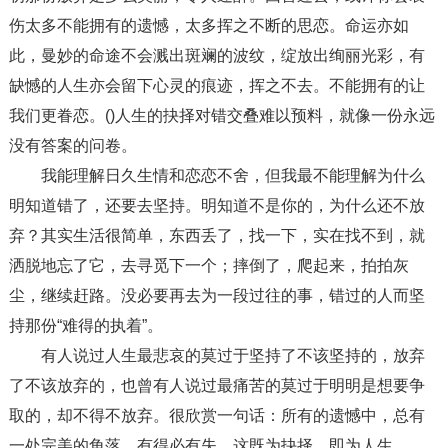
伤太多不能拥有的遗憾，太多挥之不断的思恋。命运亦如
此，曼妙的命途不会溅出斑斓的波纹，绽放出绚丽光彩，有
缺憾的人生亦会留下心灵的痕迹，挥之不去。不能拥有的让
我们更眷恋。()人生的抉择对错交叠难以预料，就像一份永远
没有答案的问卷。
我能理解日久生情和恋恋不舍，但我最不能理解为什么
明知道错了，还要去坚持。明知道不是你的，为什么还不放
弃？其实生活很简单，东西丢了，找一下，实在找不到，就
洒脱地忘了它，去寻觅下一个；摔倒了，爬起来，拍拍灰
尘，继续赶路。没必要再去为一段过往的事，错过的人而坚
持那份“难得的执着”。
有人说过人生最悲哀的莫过于坚持了不该坚持的，放弃
了不该放弃的，也曾有人说过最痛苦的莫过于明明是想要争
取的，却不得不放弃。很欣赏一句话：所有的遗憾中，总有
一处完美的角落。有得必有失，这既为抉择，即为人生。