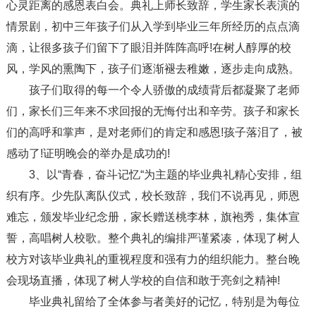
心灵距离的感恩表白会。典礼上师长致辞，学生家长表演的
情景剧，初中三年孩子们从入学到毕业三年所经历的点点滴
滴，让很多孩子们留下了眼泪并阵阵高呼!在树人醇厚的校
风，学风的熏陶下，孩子们逐渐褪去稚嫩，逐步走向成熟。
孩子们取得的每一个令人骄傲的成绩背后都凝聚了老师
们，家长们三年来不求回报的无悔付出和辛劳。孩子和家长
们的高呼和掌声，是对老师们的肯定和感恩!孩子落泪了，被
感动了!证明晚会的举办是成功的!
3、以“青春，奋斗记忆“为主题的毕业典礼精心安排，组
织有序。少先队离队仪式，校长致辞，我们不说再见，师恩
难忘，颁发毕业纪念册，家长赠送桃李林，旗袍秀，集体宣
誓，高唱树人校歌。整个典礼的编排严谨紧凑，体现了树人
校方对该毕业典礼的重视程度和强有力的组织能力。整台晚
会现场直播，体现了树人学校的自信和敢于亮剑之精神!
毕业典礼留给了全体参与者美好的记忆，特别是为每位