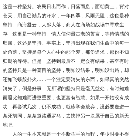
这是一种坚持。农民日出而作，日落而息，面朝黄土，背对
苍天，用自己勤劳的汗水，一年四季，风雨无阻，这也是种
坚持。商海凝云，大起大落，商人在商场如战场中寻求生
存，这更是一种坚持。情人信仰最古老的誓言，等待情感的
归属，这还是坚持。事实上，坚持出现在我们生命中的每一
处角落，坚持是每个人心中的那个梦，那份追求，那份不知
归期的等待。但是，坚持到最后不一定会有结果，甚至有时
的坚持只是一种盲目的坚持，明知没结果，明知没出路，却
还如飞蛾般扑火……一个注定要消失的东西，如果真的突然
消失了，倒是好事，无所谓的坚持只是毫无益处，有时知难
而退比知难而进更重要，也更富有智慧。如果一开始没有成
功，再尝试几次，仍不成功，就该学会放弃，没必要走进一
条死胡同，条条道路通罗马，去抉择另一块属于自己的新天
地吧。
人的一生本来就是一个不断挥手的旅程，年少时要不得