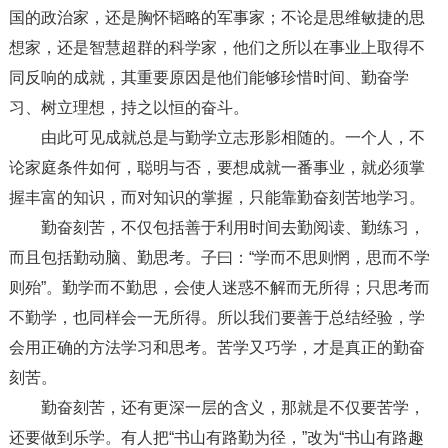
国的政治家，还是胸怀韬略的军事家；不论是思维敏捷的思
想家，还是智慧超群的科学家，他们之所以在事业上取得不
同反响的成就，其重要原因是他们能够珍惜时间、勤奋学
习、树立理想，持之以恒的奋斗。
由此可见成就总是与勤学立志形影相随的。一个人，不
论家庭条件如何，聪明与否，要想成就一番事业，就必须掌
握丰富的知识，而对知识的掌握，只能靠勤奋刻苦地学习。
勤奋刻苦，不仅包括善于利用时间去勤阅读、勤练习，
而且包括勤动脑、勤思考。子曰：“学而不思则惘，思而不学
则殆”。勤学而不勤思，会使人迷惑不解而无所得；只思考而
不勤学，也同样会一无所得。所以我们要善于总结经验，学
会用正确的方法学习和思考。苦学又巧学，才是真正的勤奋
刻苦。
勤奋刻苦，还有更深一层的含义，那就是不仅要苦学，
还要做到乐学。有人把“书山有路勤为径，”改为“书山有路趣