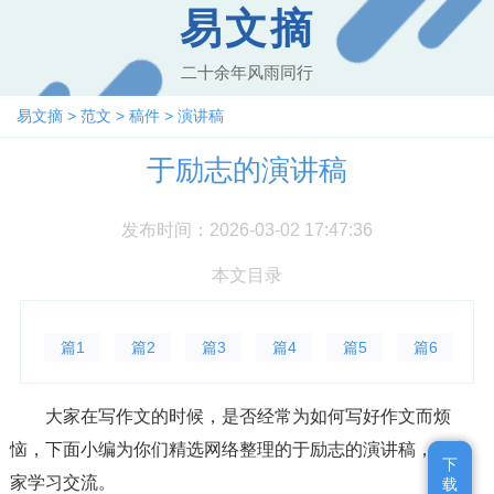
易文摘
二十余年风雨同行
易文摘
>
范文
>
稿件
>
演讲稿
于励志的演讲稿
发布时间：2026-03-02 17:47:36
本文目录
篇1
篇2
篇3
篇4
篇5
篇6
大家在写作文的时候，是否经常为如何写好作文而烦
恼，下面小编为你们精选网络整理的于励志的演讲稿，供大
下
下
家学习交流。
载
载