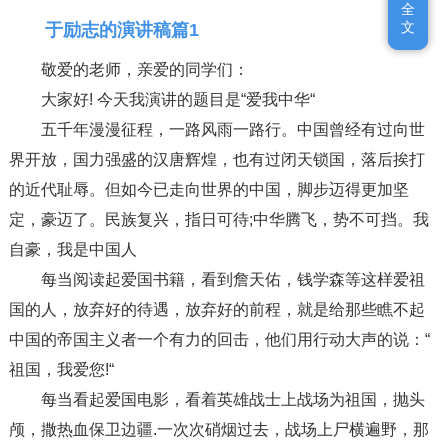
全
全
文
文
于励志的演讲稿篇1
敬爱的老师，亲爱的同学们：
大家好! 今天我演讲的题目是“爱我中华“
五千年漫漫征程，一路风雨一路行。中国曾经有过向世
界开放，国力强盛的汉唐辉煌，也有过闭天锁国，落后挨打
的近代耻辱。但如今已走向世界的中国，脚步迈得更加坚
定，豪迈了。民族复兴，指日可待;中华腾飞，势不可挡。我
自豪，我是中国人
每当阅读起爱国书籍，看到詹天佑，钱学森等这样爱祖
国的人，放弃好的待遇，放弃好的前程，就是给那些瞧不起
中国的帝国主义者一个有力的回击，他们用行动大声的说：“
祖国，我爱您!“
每当看起爱国电影，看着英雄战士上战场为祖国，抛头
颅，撒热血保卫边疆.一次次硝烟过去，战场上尸横遍野，那