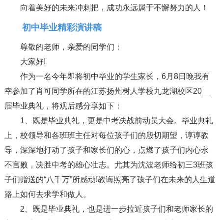
向着美好的未来冲刺把，成功永远属于不懈努力的人！
初中毕业精彩演讲稿
尊敬的老师，亲爱的同学们：
大家好!
作为一名今年即将初中毕业的学生家长，6月8日晚我有
幸参加了肖可同学所在的江苏扬州树人学校九龙湖校区20__
届毕业典礼，将观后感分享如下：
1、既是毕业典礼，更是中考决战前动员大会。毕业典礼
上，校领导和各班班主任对每位孩子们的殷切期望，谆谆教
导，深深地打动了孩子和家长们的心，点燃了孩子们内心永
不言败，决胜中考的雄心壮志。尤其为沈波老师给初三3班孩
子们赠送的“八千万”所感动!教诲照亮了孩子们在未来的人生道
路上如何去求学和做人。
2、既是毕业典礼，也是进一步拉近孩子们和老师家长的