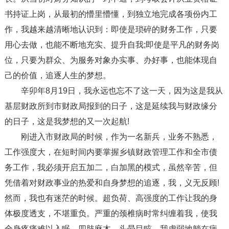
书持证上岗，从最初的懵里懵懂，到独立地完成各项份内工
作，我越来越清晰地认识到：即使是琐碎的财务工作，只要
用心去做，也能不断地充实、提升自我;即使是平凡的财务岗
位，只要为群众、为服务对象办实事、办好事，也能体现自
己的价值，追逐人生的梦想。
辛卯年8月19日，我永远也忘不了这一天，因为这是我从
基层财政所到市财政局报到的日子，这是延续我与财政缘分
的日子，这是我梦想的又一次起航!
刚进入市财政局的时候，作为一名新兵，业务不熟悉，
工作强度大，在短时间内要掌握乡镇财政管理工作和全市债
务工作，我必须开启五加二，白加黑的模式，虽然辛苦，但
凭借着对财政事业的热爱和自身梦想的追逐，我，义无反顾!
然而，我也有迷茫的时候。超负荷、高强度的工作让我的身
体极度透支，不堪重负。严重的颈椎病时常纠缠着我，使我
全身疼痛难以入眠，四肢麻木，头晕目眩。我虚弱地躺在病