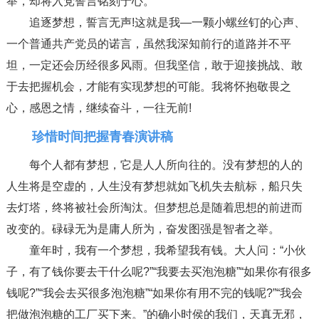
举，却将入党誓言铭刻于心。
追逐梦想，誓言无声!这就是我—一颗小螺丝钉的心声、
一个普通共产党员的诺言，虽然我深知前行的道路并不平
坦，一定还会历经很多风雨。但我坚信，敢于迎接挑战、敢
于去把握机会，才能有实现梦想的可能。我将怀抱敬畏之
心，感恩之情，继续奋斗，一往无前!
珍惜时间把握青春演讲稿
每个人都有梦想，它是人人所向往的。没有梦想的人的
人生将是空虚的，人生没有梦想就如飞机失去航标，船只失
去灯塔，终将被社会所淘汰。但梦想总是随着思想的前进而
改变的。碌碌无为是庸人所为，奋发图强是智者之举。
童年时，我有一个梦想，我希望我有钱。大人问：“小伙
子，有了钱你要去干什么呢?”“我要去买泡泡糖”“如果你有很多
钱呢?”“我会去买很多泡泡糖”“如果你有用不完的钱呢?”“我会
把做泡泡糖的工厂买下来。”的确小时侯的我们，天真无邪，