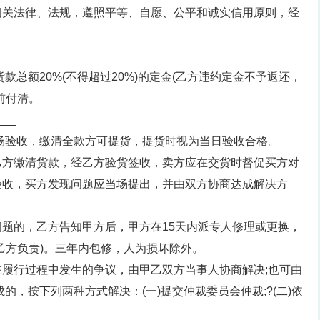
相关法律、法规，遵照平等、自愿、公平和诚实信用原则，经
款总额20%(不得超过20%)的定金(乙方违约定金不予返还，
前付清。
___
场验收，缴清全款方可提货，提货时视为当日验收合格。
乙方缴清货款，经乙方验货签收，卖方应在交货时督促买方对
验收，买方发现问题应当场提出，并由双方协商达成解决方
题的，乙方告知甲方后，甲方在15天内派专人修理或更换，
乙方负责)。三年内包修，人为损坏除外。
履行过程中发生的争议，由甲乙双方当事人协商解决;也可由
的，按下列两种方式解决：(一)提交仲裁委员会仲裁;?(二)依