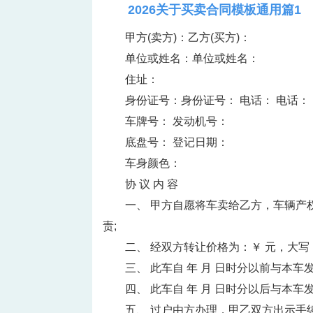
2026关于买卖合同模板通用篇1
甲方(卖方)：乙方(买方)：
单位或姓名：单位或姓名：
住址：
身份证号：身份证号： 电话： 电话：
车牌号： 发动机号：
底盘号： 登记日期：
车身颜色：
协 议 内 容
一、 甲方自愿将车卖给乙方，车辆产
责;
二、 经双方转让价格为：￥ 元，大写
三、 此车自 年 月 日时分以前与本
四、 此车自 年 月 日时分以后与本
五、 过户由方办理，甲乙双方出示手