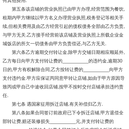
何其他费用.
第五条该店铺的营业执照已由甲方办理,经营范围为餐饮,
租期内甲方继续以甲方名义办理营业执照,税务登记等相关手
续,但相关费用及由乙方经营引起的债权债务全部由乙方负责,
与甲方无关.乙方接手经营前该店铺及营业执照上所载企业金
城饭店的所欠一切债务由甲方负责偿还,与乙方无关.
第六条乙方逾期交付转让金,除甲方交铺日期相应顺延外,
乙方每日向甲方支付转让费的__________的违约金,逾期30
日的,甲方有权解除合同,乙方按转让费的__________向甲方
支付违约金.甲方应保证丙同意甲转让店铺,如由于甲方原因导
致丙或甲自己中途收回店铺,按甲不按时交付店铺承担违约责
任.
第七条 遇国家征用拆迁店铺,有关补偿归乙方.
第八条如果合同签订前政府已下令拆迁店铺,甲方退偿全
部转让费,赔还装修损失__________元,并支付转让费的