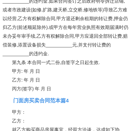
__________的违约金.如果合同签订之后政府明令拆迁店铺,
或者市政建设(如修,扩路,建天桥,立交桥,修地铁等)导致乙方难
以经营,乙方有权解除合同,甲方退还剩余租期的转让费,押金仍
归乙方(前述顺延除外).或甲方在每年营业执照有效期届满时仍
未办妥年审手续,乙方有权解除合同,甲方应退回全部转让费,赔
偿装修,添置设备损失__________元,并支付转让费的
__________的违约金.
第九条 本合同一式二份,自签字之日起生效.
甲方: 年 月 日
乙方: 年 月 日
丙方(签字) 年 月 日
门面房买卖合同范本篇4
甲方：
乙方：
就乙方购买商品房屋事宜，经双方洽谈，达成如下协