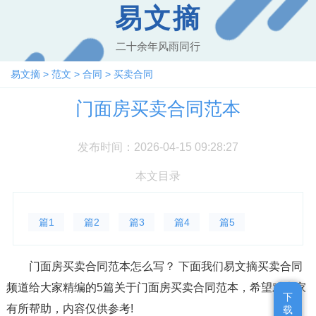
易文摘
二十余年风雨同行
易文摘
>
范文
>
合同
>
买卖合同
门面房买卖合同范本
发布时间：2026-04-15 09:28:27
本文目录
篇1
篇2
篇3
篇4
篇5
门面房买卖合同范本怎么写？ 下面我们易文摘买卖合同
频道给大家精编的5篇关于门面房买卖合同范本，希望对大家
下
下
有所帮助，内容仅供参考!
载
载