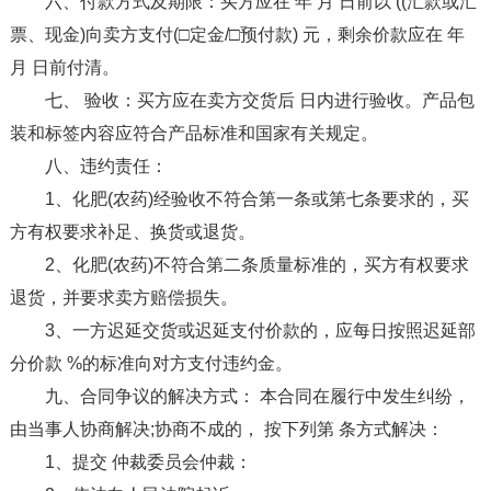
六、付款方式及期限：买方应在 年 月 日前以 ((汇款或汇
票、现金)向卖方支付(□定金/□预付款) 元，剩余价款应在 年
月 日前付清。
七、 验收：买方应在卖方交货后 日内进行验收。产品包
装和标签内容应符合产品标准和国家有关规定。
八、违约责任：
1、化肥(农药)经验收不符合第一条或第七条要求的，买
方有权要求补足、换货或退货。
2、化肥(农药)不符合第二条质量标准的，买方有权要求
退货，并要求卖方赔偿损失。
3、一方迟延交货或迟延支付价款的，应每日按照迟延部
分价款 %的标准向对方支付违约金。
九、合同争议的解决方式： 本合同在履行中发生纠纷，
由当事人协商解决;协商不成的， 按下列第 条方式解决：
1、提交 仲裁委员会仲裁：