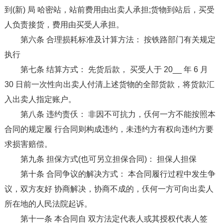
到(新) 局 哈密站，站前费用由出卖人承担;货物到站后，买受
人负责接货，费用由买受人承担。
第六条 合理损耗标准及计算方法： 按铁路部门有关规定
执行
第七条 结算方式： 先货后款， 买受人于 20__ 年 6 月
30 日前一次性向出卖人付清上述货物的全部货款，将货款汇
入出卖人指定账户。
第八条 违约责仸： 非因不可抗力，仸何一方不能按照本
合同的规定履 行合同则构成违约，未违约方有权向违约方要
求损害赔偿。
第九条 担保方式(也可另立担保合同)： 担保人担保
第十条 合同争议的解决方式： 本合同履行过程中发生争
议，双方友好 协商解决，协商不成的，仸何一方可向出卖人
所在地的人民法院起诉。
第十一条 本合同自 双方法定代表人或其授权代表人签