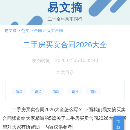
易文摘
二十余年风雨同行
易文摘
>
范文
>
合同
>
买卖合同
二手房买卖合同2026大全
发布时间：2026-07-05 10:05:43
本文目录
篇1
篇2
篇3
篇4
篇5
二手房买卖合同2026大全怎么写？ 下面我们易文摘买卖
合同频道给大家精编的5篇关于二手房买卖合同2026大全，希
下
下
望对大家有所帮助，内容仅供参考!
载
载