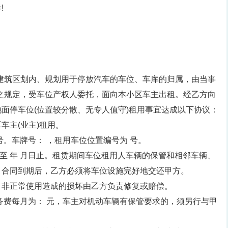
!
建筑区划内、规划用于停放汽车的车位、车库的归属，由当事
之规定，受车位产权人委托，面向本小区车主出租。经乙方向
面停车位(位置较分散、无专人值守)租用事宜达成以下协议：
车主(业主)租用。
 号。车牌号： ，租用车位位置编号为 号。
起至 年 月日止。租赁期间车位租用人车辆的保管和相邻车辆、
，合同到期后，乙方必须将车位设施完好地交还甲方。
，非正常使用造成的损坏由乙方负责修复或赔偿。
务费每月为： 元，车主对机动车辆有保管要求的，须另行与甲