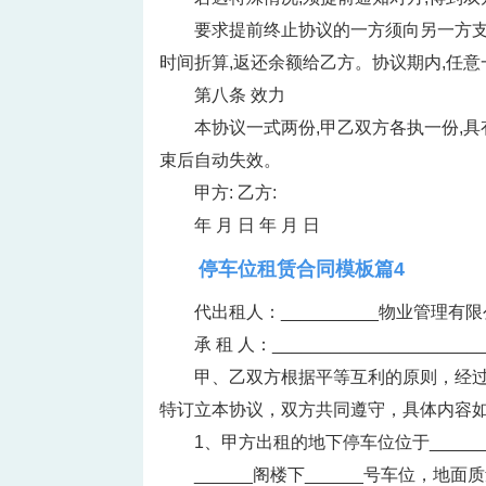
要求提前终止协议的一方须向另一方支
时间折算,返还余额给乙方。协议期内,任
第八条 效力
本协议一式两份,甲乙双方各执一份,
束后自动失效。
甲方: 乙方:
年 月 日 年 月 日
停车位租赁合同模板篇4
代出租人：__________物业管理有
承 租 人：___________________
甲、乙双方根据平等互利的原则，经
特订立本协议，双方共同遵守，具体内容
1、甲方出租的地下停车位位于_________
______阁楼下______号车位，地