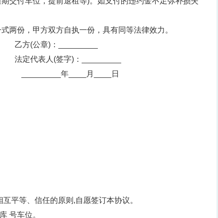
期交付车位，提前退租等)。如支付的违约金不足弥补损失
一式两份，甲方双方自执一份，具有同等法律效力。
方(公章)：_________
法定代表人(签字)：_________
_________年____月____日
相互平等、信任的原则,自愿签订本协议。
库 号车位。