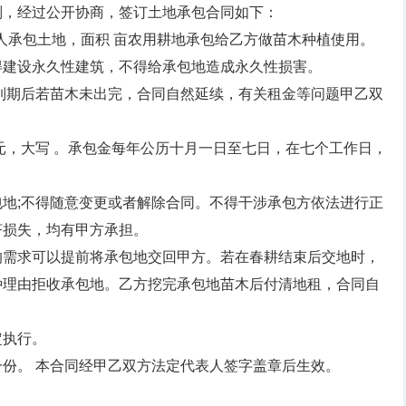
则，经过公开协商，签订土地承包合同如下：
社个人承包土地，面积 亩农用耕地承包给乙方做苗木种植使用。
得建设永久性建筑，不得给承包地造成永久性损害。
到期后若苗木未出完，合同自然延续，有关租金等问题甲乙双
元，大写 。承包金每年公历十月一日至七日，在七个工作日，
地;不得随意变更或者解除合同。不得干涉承包方依法进行正
济损失，均有甲方承担。
的需求可以提前将承包地交回甲方。若在春耕结束后交地时，
种理由拒收承包地。乙方挖完承包地苗木后付清地租，合同自
定执行。
份。 本合同经甲乙双方法定代表人签字盖章后生效。