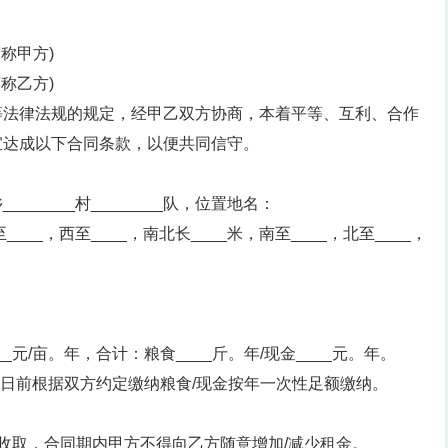
简称甲方)
简称乙方)
等法律法规的规定，经甲乙双方协商，本着平等、互利、合作
宜达成以下合同条款，以便共同信守。
乡________村________队，位置地名：
东至____，西至____，南北长____米，南至____，北至____，
。
__元/亩。年，合计：粮食____斤。年/现金____元。年。
1日前根据双方约定缴纳粮食/现金按年一次性足额缴纳。
收取，合同期内甲方不得向乙方随意增加/减少租金。