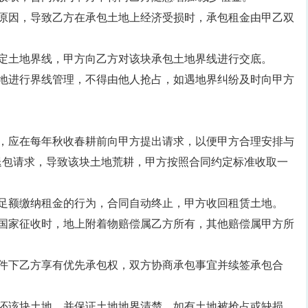
拒原因，导致乙方在承包土地上经济受损时，承包租金由甲乙双
划定土地界线，甲方向乙方对该块承包土地界线进行交底。
土地进行界线管理，不得由他人抢占，如遇地界纠纷及时向甲方
时，应在每年秋收春耕前向甲方提出请求，以便甲方合理安排与
退包请求，导致该块土地荒耕，甲方按照合同约定标准收取一
未足额缴纳租金的行为，合同自动终止，甲方收回租赁土地。
或国家征收时，地上附着物赔偿属乙方所有，其他赔偿属甲方所
条件下乙方享有优先承包权，双方协商承包事宜并续签承包合
交还该块土地，并保证土地地界清楚，如有土地被抢占或缺损，