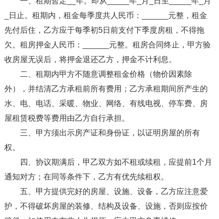
一、租期暂定__年。即从_____年_月_日至_____年_月
_日止。租期内，租金每季度共人民币：______元整，租金
先付后住，乙方应于每季初5日前支付下季度房租，不得拖
欠。租房押金人民币：______元整。租房合同终止，甲方验
收房屋无误后，将押金退还乙方，押金不计利息。
二、租期内甲方不随意调整租金价格（物价因素除
外），并结清乙方承租前所有费用；乙方承租期间所产生的
水、电、电话、采暖、物业、网络、有线电视、停车费、房
屋租赁税费等费用由乙方自行承担。
三、甲方须出示房产证和身份证，以证明房屋的所有
权。
四、协议期满后，甲乙双方如不租或续租，应提前1个月
通知对方；在同等条件下，乙方有优先续租权。
五、甲方提供完好的房屋、设施、设备，乙方应注意爱
护，不得破坏房屋的装修、结构及设备、设施，否则应按价