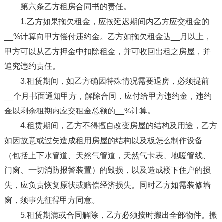
第六条乙方租房合同书的责任。
1.乙方如果拖欠租金，应按延迟期间内乙方应交租金的
__%计算向甲方偿付违约金。乙方如拖欠租金达__月以上，
甲方可以从乙方押金中扣除租金，并可收回出租之房屋，并
追究违约责任。
3.租赁期间，如乙方确因特殊情况需要退房，必须提前
__个月书面通知甲方，解除合同，应付给甲方违约金，违约
金以剩余租期内应交租金总额的__%计算。
4.租赁期间，乙方不得擅自改变房屋的结构及用途，乙方
如因故意或过失造成租用房屋的结构以及板怎么制作设备
（包括上下水管道、天然气管道，天然气卡表、地暖管线、
门窗、一切消防报警装置）的毁损，以及造成楼下住户的损
失，应负责恢复原状或赔偿经济损失。同时乙方如需装修墙
窗，须事先征得甲方同意。
5.租赁期满或合同解除，乙方必须按时搬出全部物件。搬