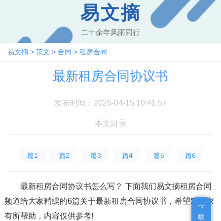
易文摘
二十余年风雨同行
易文摘
>
范文
>
合同
>
租房合同
最新租房合同协议书
发布时间：2026-04-15 10:41:57
本文目录
篇1
篇2
篇3
篇4
篇5
篇6
最新租房合同协议书怎么写？ 下面我们易文摘租房合同
频道给大家精编的6篇关于最新租房合同协议书，希望对大家
下
下
有所帮助，内容仅供参考!
载
载