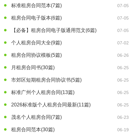
标准租房合同范本
(7篇)
07-05
租房合同电子版本
(6篇)
07-05
【必备】租房合同电子版通用范文
(6篇)
07-05
个人租房合同大全
(9篇)
07-02
租房合同协议模板
(5篇)
06-26
月租房合同书
(30篇)
06-25
市郊区短期租房合同协议书
(5篇)
06-25
标准广州个人租房合同
(13篇)
06-25
2026标准版个人租房合同最新
(11篇)
06-25
茂名个人租房合同
(7篇)
06-23
租房合同范本
(30篇)
06-19