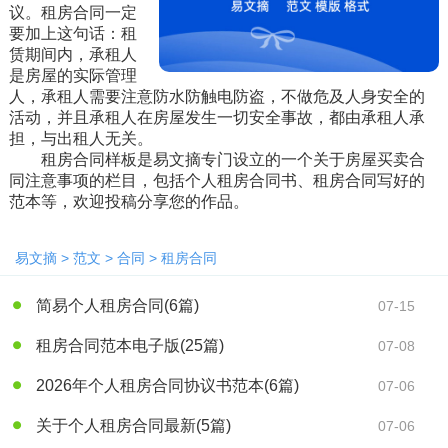
议。租房合同一定
要加上这句话：租
赁期间内，承租人
是房屋的实际管理
人，承租人需要注意防水防触电防盗，不做危及人身安全的
活动，并且承租人在房屋发生一切安全事故，都由承租人承
担，与出租人无关。
租房合同样板是易文摘专门设立的一个关于房屋买卖合
同注意事项的栏目，包括个人租房合同书、租房合同写好的
范本等，欢迎投稿分享您的作品。
易文摘
>
范文
>
合同
>
租房合同
简易个人租房合同
(6篇)
07-15
租房合同范本电子版
(25篇)
07-08
2026年个人租房合同协议书范本
(6篇)
07-06
关于个人租房合同最新
(5篇)
07-06