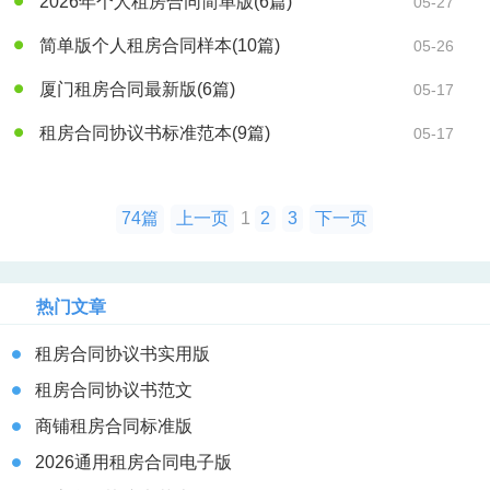
2026年个人租房合同简单版
(6篇)
05-27
简单版个人租房合同样本
(10篇)
05-26
厦门租房合同最新版
(6篇)
05-17
租房合同协议书标准范本
(9篇)
05-17
74篇
上一页
1
2
3
下一页
热门文章
租房合同协议书实用版
租房合同协议书范文
商铺租房合同标准版
2026通用租房合同电子版