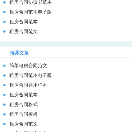
租房合同协议书范本
租房合同范本电子版
租房合同范本
租房合同范文
推荐文章
简单租房合同范文
租房合同范本电子版
租房合同通用样本
租房合同范本
租房合同格式
租房合同模板
租房合同范文