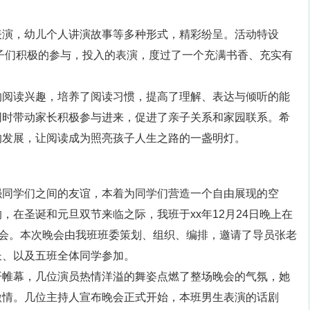
表演，幼儿个人讲演故事等多种形式，精彩纷呈。活动特设
和孩子们积极的参与，投入的表演，度过了一个充满书香、充实有
的阅读兴趣，培养了阅读习惯，提高了理解、表达与倾听的能
同时带动家长积极参与进来，促进了亲子关系和家园联系。希
的发展，让阅读成为照亮孩子人生之路的一盏明灯。
强同学们之间的友谊，本着为同学们营造一个自由展现的空
，在圣诞和元旦双节来临之际，我班于xx年12月24日晚上在
晚会。本次晚会由我班班委策划、组织、编排，邀请了导员张老
长、以及五班全体同学参加。
开帷幕，几位演员热情洋溢的舞姿点燃了整场晚会的气氛，她
激情。几位主持人宣布晚会正式开始，本班男生表演的话剧