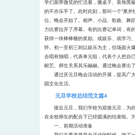
学们面带微笑的忙活着，搬桌子、装饰黑
的不亦乐乎了。此时此刻，那叫一个“累并
位。晚会开始了。相声、小品、歌曲、舞
力比赛拉开了序幕。有的比赛记单词，有
获得一块棒棒糖的奖励。或娱乐、或学习
怀。初一至初三则以娱乐为主，但场面火
合唱有独唱，代表单元组，代表个人把自
献艺。师生关系其乐融融。通过晚会赛出
通过庆元旦晚会活动的开展，提高广
园文化生活。
元旦学校总结范文篇4
接近元旦，我们学校为迎接元旦，为
在全校师生的配合下已经圆满的结束啦。
一、前期活动准备
我们在要选择举办活动的时候，做了