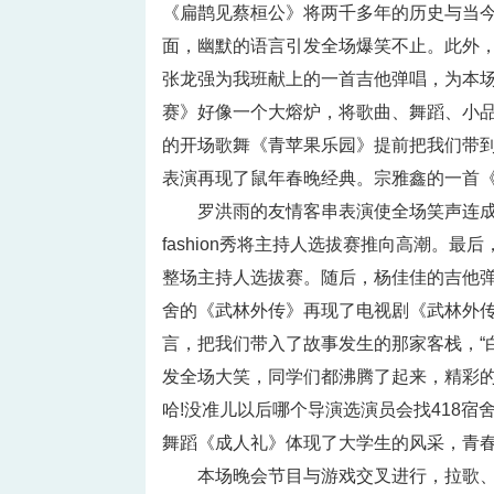
《扁鹊见蔡桓公》将两千多年的历史与当
面，幽默的语言引发全场爆笑不止。此外
张龙强为我班献上的一首吉他弹唱，为本场
赛》好像一个大熔炉，将歌曲、舞蹈、小
的开场歌舞《青苹果乐园》提前把我们带
表演再现了鼠年春晚经典。宗雅鑫的一首《
罗洪雨的友情客串表演使全场笑声连
fashion秀将主持人选拔赛推向高潮。
整场主持人选拔赛。随后，杨佳佳的吉他弹
舍的《武林外传》再现了电视剧《武林外
言，把我们带入了故事发生的那家客栈，“白展
发全场大笑，同学们都沸腾了起来，精彩
哈!没准儿以后哪个导演选演员会找418
舞蹈《成人礼》体现了大学生的风采，青
本场晚会节目与游戏交叉进行，拉歌