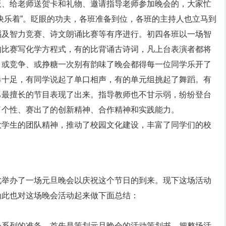
板、给老师送贺卡和礼物、邀请指导老师参加晚会的，大家忙
快乐着”。眨眼的功夫，各班准备到位，各班的主持人也立马到
蹈及智力竞赛、诗文朗诵比赛等有序进行。初四各班以一场智
的比赛写化学方程式，有的比背诵古诗词，凡上台表演者都将
、或竞争、或挣糖一次别有韵味了晚会都得每一位同学乐开了
爆十足，有同学说起了单口相声，有的单元组挑起了舞蹈。有
己最擅长的节目表现了出来。指导教师也不甘示弱，纷纷登台
了个性、赛出了的创新精神、合作精神和实践能力。
大学生的团队精神，推动了校园文化建设，丰富了同学们的校
此举办了一场元旦晚会以庆祝这个节日的到来。现下这场活动
为此也对这场晚会活动起来做下面总结：
一系列的准备。首先是策划元旦晚会的活动策划书，把整场活