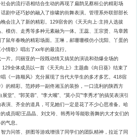
今社会的流行语相结合生动的再现了扁鹊见蔡桓公的精彩场
，话剧中还巧妙的融入了徐啸的街舞表演。管理系外联部部长
晚会注入了新的精彩。129宿舍的《天天向上·主持人选拔
品、模仿、走秀等多种元素融为一体。王蕊、王宗贤、马章茜
到了鼠年春晚的精彩场面。王琳，郝珊珊模仿小沈阳、丫蛋的
小情歌》唱出了xx年的最流行。
成一片。闫丽亚的一段既动情又搞笑的演说和劲爆全场的
最后，129全体成员以一首《天天向上》主题曲《向日葵》结束了
唱《一路顺风》充分展现了当代大学生的多才多艺。418宿
传》的精彩。范婷婷一副佟湘玉的装扮，一口流利的陕西方
堂”、“郭芙蓉”、“李大嘴”、“莫小贝”“李秀才”的搞笑表演引
的表演、齐全的道具，可见她们一定是花了不少心思准备。哈
宿舍的成员呢!王晶晶、刘文玲、韩秀玲等能歌善舞的大才女们的
春的气息。
、智力问答、拼图等游戏增强了同学们的团队精神，拉近了同