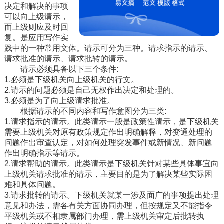
决定和解决的事项
可以向上级请示，
而上级则应及时回
复。是应用写作实
践中的一种常用文体。请示可分为三种。请求指示的请示、
请求批准的请示、请求批转的请示。
请示必须具备以下三个条件:
1.必须是下级机关向上级机关的行文。
2.请示的问题必须是自己无权作出决定和处理的。
3.必须是为了向上级请求批准。
根据请示的不同内容和写作意图分为三类:
1.请求指示的请示。此类请示一般是政策性请示，是下级机关
需要上级机关对原有政策规定作出明确解释，对变通处理的
问题作出审查认定，对如何处理突发事件或新情况、新问题
作出明确指示等请示。
2.请求帮助的请示。此类请示是下级机关针对某些具体事宜向
上级机关请求批准的请示，主要目的是为了解决某些实际困
难和具体问题。
3.请求批转的请示。下级机关就某一涉及面广的事项提出处理
意见和办法，需各有关方面协同办理，但按规定又不能指令
平级机关或不相隶属部门办理，需上级机关审定后批转执