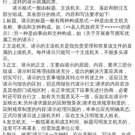
行，这样的请示就属此类。
请示格式一般由标题、主送机关、正文、落款和附注五
部分组成。其各部分的格式、内容和写法要求如下:
1.标题。请示的标题一般有两种构成形式:一种是由发文机关
名称、事由和文种构成。如《××县人民政府关于××××××的请
示》;另一种是由事由和文种构成，如《关于开展春节拥军优
属工作的请示》。
2.主送机关。请示的主送机关是指负责受理和答复该文件的直
属的上级机关。每件请示只能写一个主送机关，不能多头请
示。
3.正文。请示的正文，主要由请示的原因、内容、要求三部分
组成，请示时应将理由陈述充分，提出的解决方案应具体，
切实可行。请示的注意事项除其特点中所述之外，还应注意
请示与报告的区别，切忌用报告代请示行文;请求的内容若涉
及其他部门或地区时，在正常情况下应事先进行协商，必要
时还可联合行文，如有关方面意见不一致，应如实在请示中
反映出来;另外请求拨款的应附预算表;请求批准规章制度的，
应附规章制度的内容;请示处理问题的，本单位应先明确表态;
正式印发请示送上级机关时，应在文头注明签发人姓名。
4.发文机关。一般指署名和成文时间。标题写明发文机关的，
这里可不再署名，但需加盖单位公章。
5.附注。使用"请示"这一文种时，应出具附注。写法是，在成