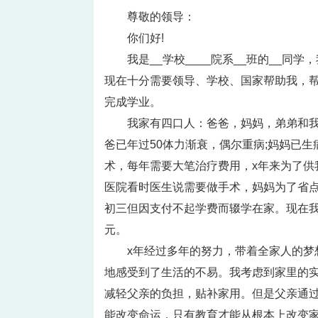
尊敬的领导：
你们好!
我是__学校____院系__班的__同学
现在十分需要领导、学校、国家帮助我，
完成学业。
我家有四口人：爸爸，妈妈，弟弟和我
爸已年过50体力渐衰，偶尔重病;妈妈已
术，每年需要大笔治疗费用，x年来为了供
医院看时医生说需要做手术，妈妈为了省点
初三但因支付不起学费而辍学在家。现在我
元。
x年经过多年的努力，带着全家人的
地感受到了生活的不易。我考虑到家里的
减轻父亲的负担，贴补家用。但是父亲通
能改变命运，只有教育才能从根本上改变