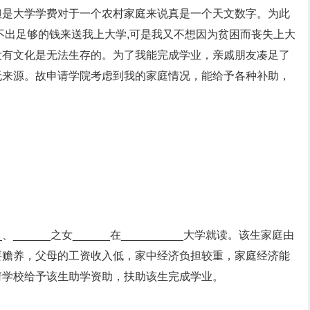
但是大学学费对于一个农村家庭来说真是一个天文数字。为此
不出足够的钱来送我上大学,可是我又不想因为贫困而丧失上大
没有文化是无法生存的。为了我能完成学业，亲戚朋友凑足了
无来源。故申请学院考虑到我的家庭情况，能给予各种补助，
_、______之女______在__________大学就读。该生家庭由
要赡养，父母的工资收入低，家中经济负担较重，家庭经济能
请学校给予该生助学资助，扶助该生完成学业。