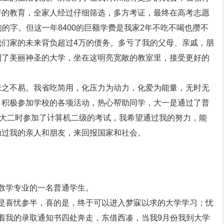
好的教育，全家人经过仔细筛选，多方考证，最终在高考志愿
甸甸的字。但这一年8400的巨额学费是我家2年不吃不喝也攒不
我们家的未来背负超过4万的债务。多亏了我的父母、亲戚，朋
到了美丽神圣的大学，坐在这明亮宽敞的教室里，接受更好的
来之不易。我省吃简用，化压力为动力，化爱为能量，无时无
，积极参加学校的各项活动，热心帮助同学，大一是通过了普
，大二时参加了计算机二级的考试，我希望通过我的努力，能
助过我的亲人和朋友，来回报国家和社会。
用数学专业的一名普通学生。
的是喜忧参半，喜的是，终于可以进入梦寐以求的大学学习；忧
拿着我的录取通知书四处奔走，东借西凑，当我9月份我到大学