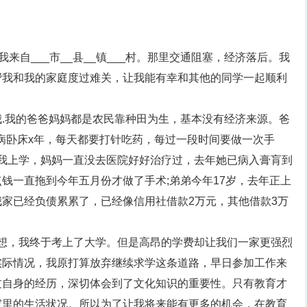
，我来自___市__县__镇___村。那里交通阻塞，经济落后。我
帮我和我的家庭度过难关，让我能有幸和其他的同学一起顺利
.我的爸爸妈妈都是农民靠种田为生，基本没有经济来源。爸
生病卧床x年，每天都要打针吃药，每过一段时间要做一次手
我上学，妈妈一直没去医院好好治疗过，去年她已病入膏肓到
钱一直拖到今年五月份才做了手术;弟弟今年17岁，去年正上
家已经负债累累了，已经像信用社借款2万元，其他借款3万
梦想，我终于考上了大学。但是高昂的学费却让我们一家更强烈
实际情况，我原打算放弃继续求学这条道路，早日参加工作来
过自身的经历，深切体会到了文化知识的重要性。只有教育才
家里的生活状况。所以为了让我将来能有更多的机会，在教育