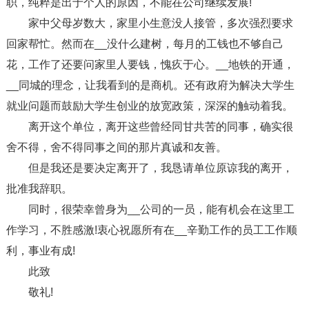
职，纯粹是出于个人的原因，不能在公司继续发展!
家中父母岁数大，家里小生意没人接管，多次强烈要求
回家帮忙。然而在__没什么建树，每月的工钱也不够自己
花，工作了还要问家里人要钱，愧疚于心。__地铁的开通，
__同城的理念，让我看到的是商机。还有政府为解决大学生
就业问题而鼓励大学生创业的放宽政策，深深的触动着我。
离开这个单位，离开这些曾经同甘共苦的同事，确实很
舍不得，舍不得同事之间的那片真诚和友善。
但是我还是要决定离开了，我恳请单位原谅我的离开，
批准我辞职。
同时，很荣幸曾身为__公司的一员，能有机会在这里工
作学习，不胜感激!衷心祝愿所有在__辛勤工作的员工工作顺
利，事业有成!
此致
敬礼!