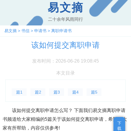
易文摘
二十余年风雨同行
易文摘
>
书信
>
申请书
>
离职申请书
该如何提交离职申请
发布时间：2026-06-26 19:08:45
本文目录
篇1
篇2
篇3
篇4
篇5
该如何提交离职申请怎么写？ 下面我们易文摘离职申请
书频道给大家精编的5篇关于该如何提交离职申请，希望对大
下
下
家有所帮助，内容仅供参考!
载
载