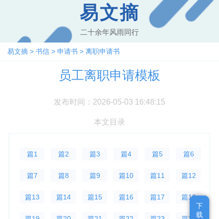
易文摘
二十余年风雨同行
易文摘
>
书信
>
申请书
>
离职申请书
员工离职申请模板
发布时间：2026-05-03 16:48:15
本文目录
篇1
篇2
篇3
篇4
篇5
篇6
篇7
篇8
篇9
篇10
篇11
篇12
篇13
篇14
篇15
篇16
篇17
篇18
下
下
载
载
篇19
篇20
篇21
篇22
篇23
篇24