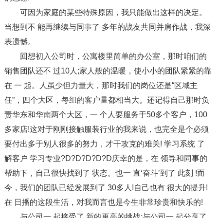
可因为家庭的某些特殊原因，我只能做出这样的决定。
当想到不 能再继续与同事了 多年的战友共同并肩作战，我深
表遗憾。
回想初入公司时，公寓楼里简单的办公室，那时咱们的
销售团队还不 过10人;家人般的温暖，使小小的团队紧紧的靠
在 一 起。人虽少但力量大，那时我们的岗位还是“区域主
任”，四个大区，每组的客户量都相当大。还记得自己那时负
责华东和华南两个大区，一 个人要服务于50多个客户，100
多家店!这对于刚刚接触服装行业的我来说，也完全是个必须
要付出多于别人很多的努力，才干攻克的难关! 学习系统 了
解客户 学习专业?D?D?D?D?D庆幸的是，在 领导和同事的
帮助下，自己很快找到了 状态。也一 直‘奋斗’到了 此刻 !而
今，我们的团队已经发展到了 30多人!自己也有 很大的提升!
在 日播的这段生活，对我而言也是今生非常珍贵和快乐的!
与公司一 起接受了 新的更高的挑战;与公司一 起分享了