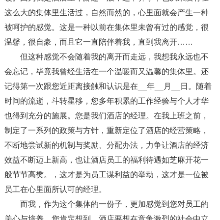
这么大的集体里生活过，自然而然的，心里面就会产生一种
被呵护的感觉。这是一种以前在集体里未曾有过的感觉，很
温馨，很自豪，而且它一直陪伴着我，直到我离开……
但这种感觉不会随着我的离开而走远，我想我永远也不
会忘记，毕竟我曾经生活在一个温暖而又温馨的集体里。还
记得第一次跟您近距离接触和认识是在__年__月__日。随着
时间的流逝，斗转星移，您多年积累的工作经验与个人才华
也得到充分的施展。您是我们酒店的经理。在我上班之前，
制定了一系列的政策与方针，重新定位了酒店的经营策略，
不断地尝试新的机制与奖励、分配办法，力争让酒店的经济
效益不断迈上新高，也让酒店员工的福利待遇如芝麻开花一
般节节高樊。，这才是为员工谋利益的举动，这才是一位被
员工在心里面所认可的经理。
而我，作为这个集体的一份子，更加感觉到您对员工的
关心与培养。您肯定想到，酒店要想在竞争激烈的社会中立