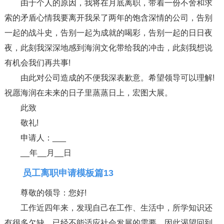
由于个人的原因，我将在月底离职，带着一份不舍和求
索的矛盾心情我要离开我呆了两年的饱含深情的公司，告别
一起的战斗史，告别一起为成就的喝彩，告别一起的日日夜
夜，此刻我深深地感到海润文化带给我的冲击，此刻我想说
有机会我们再共事!
由此对公司造成的不便我深表歉意。希望领导可以理解!
祝愿海润在未来的日子里蒸蒸日上，宏图大展。
此致
敬礼!
申请人：___
__年__月__日
员工离职申请模板篇13
尊敬的领导：您好!
工作近四年来，发现自己在工作、生活中，所学知识还
有很多欠缺，已经不能适应社会发展的需要，因此渴望回到