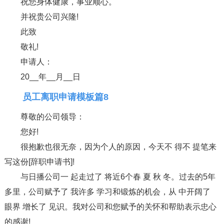
祝您身体健康，事业顺心。
并祝贵公司兴隆!
此致
敬礼!
申请人：
20__年__月__日
员工离职申请模板篇8
尊敬的公司领导：
您好!
很抱歉也很无奈，因为个人的原因，今天不 得不 提笔来
写这份[辞职申请书]!
与日播公司一 起走过了 将近6个春 夏 秋 冬。过去的5年
多里，公司赋予了 我许多 学习和锻炼的机会，从 中开阔了
眼界 增长了 见识。我对公司和您赋予的关怀和帮助表示忠心
的感谢!