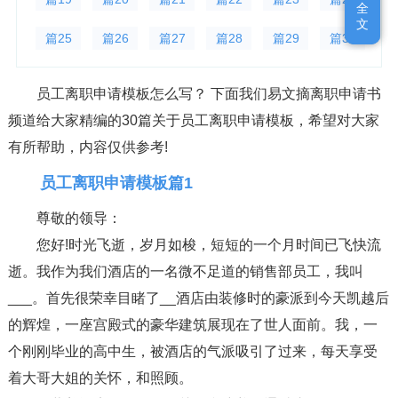
全
全
文
文
篇25
篇26
篇27
篇28
篇29
篇30
员工离职申请模板怎么写？ 下面我们易文摘离职申请书
频道给大家精编的30篇关于员工离职申请模板，希望对大家
有所帮助，内容仅供参考!
员工离职申请模板篇1
尊敬的领导：
您好!时光飞逝，岁月如梭，短短的一个月时间已飞快流
逝。我作为我们酒店的一名微不足道的销售部员工，我叫
___。首先很荣幸目睹了__酒店由装修时的豪派到今天凯越后
的辉煌，一座宫殿式的豪华建筑展现在了世人面前。我，一
个刚刚毕业的高中生，被酒店的气派吸引了过来，每天享受
着大哥大姐的关怀，和照顾。