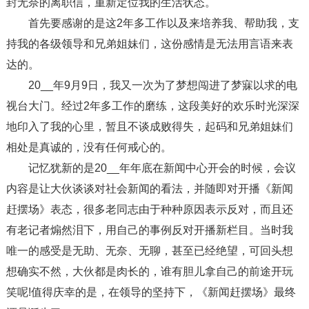
封无奈的离职信，重新定位我的生活状态。
首先要感谢的是这2年多工作以及来培养我、帮助我，支
持我的各级领导和兄弟姐妹们，这份感情是无法用言语来表
达的。
20__年9月9日，我又一次为了梦想闯进了梦寐以求的电
视台大门。经过2年多工作的磨练，这段美好的欢乐时光深深
地印入了我的心里，暂且不谈成败得失，起码和兄弟姐妹们
相处是真诚的，没有任何戒心的。
记忆犹新的是20__年年底在新闻中心开会的时候，会议
内容是让大伙谈谈对社会新闻的看法，并随即对开播《新闻
赶摆场》表态，很多老同志由于种种原因表示反对，而且还
有老记者煽然泪下，用自己的事例反对开播新栏目。当时我
唯一的感受是无助、无奈、无聊，甚至已经绝望，可回头想
想确实不然，大伙都是肉长的，谁有胆儿拿自己的前途开玩
笑呢!值得庆幸的是，在领导的坚持下，《新闻赶摆场》最终