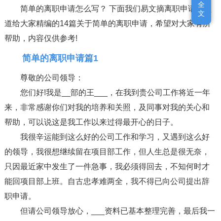
全
全
简单的离职申请怎么写？ 下面我们易文摘离职申请书频
文
文
道给大家精编的14篇关于简单的离职申请，希望对大家有所
帮助，内容仅供参考!
简单的离职申请篇1
尊敬的公司领导：
您们好!我是__部的王___，在我到贵公司工作将近一年
来，非常感谢你们对我的培养和关照，及同事对我的关心和
帮助，可以说这是我工作以来过得最开心的日子。
我很辛运能到这么好的公司工作和学习，又遇到这么好
的领导，我很想继续留在项目部工作，但人生总是很无奈，
只因最近家中发生了一件急事，我必须得回去，不知何时才
能回项目部上班。自古忠孝难两全，我不得已向公司提出辞
职申请。
但请公司领导放心，___资料已基本整理完善，最后我一