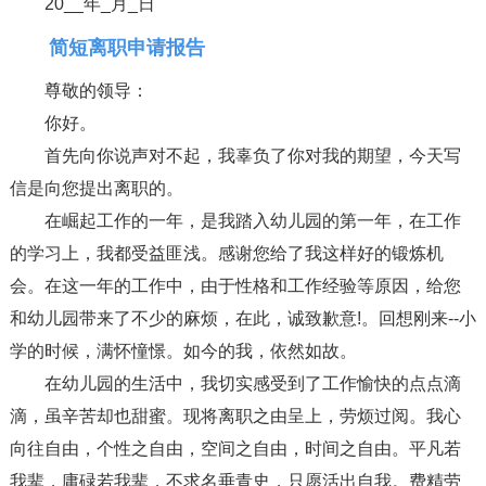
20__年_月_日
简短离职申请报告
尊敬的领导：
你好。
首先向你说声对不起，我辜负了你对我的期望，今天写
信是向您提出离职的。
在崛起工作的一年，是我踏入幼儿园的第一年，在工作
的学习上，我都受益匪浅。感谢您给了我这样好的锻炼机
会。在这一年的工作中，由于性格和工作经验等原因，给您
和幼儿园带来了不少的麻烦，在此，诚致歉意!。回想刚来--小
学的时候，满怀憧憬。如今的我，依然如故。
在幼儿园的生活中，我切实感受到了工作愉快的点点滴
滴，虽辛苦却也甜蜜。现将离职之由呈上，劳烦过阅。我心
向往自由，个性之自由，空间之自由，时间之自由。平凡若
我辈，庸碌若我辈，不求名垂青史，只愿活出自我。费精劳