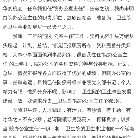
华的机会，任命我担任“院办公室主任”，任命之初，我尚未明
白院办公室主任的职责所在，故欣然领命，准备为__卫生院
的卫生事业发展尽一己犬马之力。
然而，三年的“院办公室主任”工作，资料文档千头万绪从
头理起，计划、总结、情况汇报职责所在，资料完善分类归
档，大事小事面面俱到事必躬亲，虽然我在任“院办公室主
任”的三年里，院办公室的各种资料完善与分类归档、计划、
总结、情况汇报等各方面取得了优异的成绩，但院办公室的
事，任重道远，且我已任防疫科组长兼院党支部书记，个人
精力有限，惟恐分身不暇，影响了__卫生院的卫生事业发展
建设，故，我请求辞去__卫生院“院办公室主任”的职务。
今我卫生院，人才辈出，有活力、有热情、有干劲、有
才华之人不在少数，恳请院领导另觅高人，再择良才，以担
当“院办公室主任”一职，将__卫生院的卫生事业推向一个崭新
的高度。感谢院领导三年来对我的栽培，希望院领导能体谅