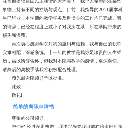
在当前提倡自由民主和谐的大环境下，我个人希望能在某些
事物上持有不同的立场与观点。目前，我指导的2011届本科
生已毕业，本学期的教学任务及世博会的工作均已完成。我
的请辞，已经在程度上减小了对我所在系、所在学院带来的
损失和浪费。
再次衷心感谢学院对我的重用与信赖，我与自己的职称
实难相配，深感惭愧。十一年的教学是我弥足珍贵的人生经
历，虽以请辞告终，但我对本院与教学的感情，至深至切。
请辞后的离校手续我将积极配合处理。
预先感谢院领导予以批准。
此致
敬礼!
简单的离职申请书
尊敬的公司领导：
您们好!经过深思熟虑，我决定辞去我目前在培训部所担