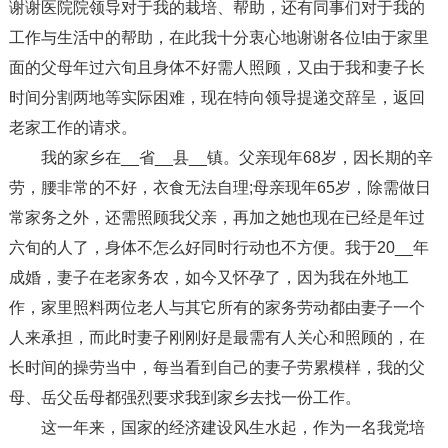
谢谢医院院领导对于我的栽培、帮助，还有同事们对于我的
工作与生活中的帮助，在此我十分衷心地谢谢各位!由于家里
面的父母年过六旬且身体不好需人照顾，又由于我和妻子长
时间分割两地等实际困难，现在特向领导提递交辞呈，返回
老家工作的请求。
我的家乡在__省__县__镇。父亲现年68岁，因长期的辛
劳，腰非常的不好，衣食无法自理;母亲现年65岁，除需做日
常家务之外，还需照顾我父亲，再加之她也现在已经是年过
六旬的人了，身体不怎么好同时行动也不方便。我于20__年
成婚，妻子在老家务农，如今又怀孕了，因为我在外地工
作，家里照料两位老人与其它所有的家务劳动都由妻子一个
人来承担，而此时妻子刚刚好是最需有人关心和照顾的，在
长时间的操劳当中，每当看到自己的妻子劳累模样，我的父
母、岳父岳母都强烈要求我到家乡去找一份工作。
这一年来，国家的经济建设风生水起，作为一名我党培