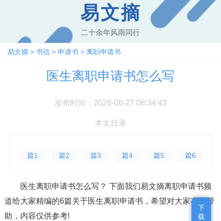
易文摘
二十余年风雨同行
易文摘
>
书信
>
申请书
>
离职申请书
医生离职申请书怎么写
发布时间：2026-06-27 08:34:43
本文目录
篇1
篇2
篇3
篇4
篇5
篇6
医生离职申请书怎么写？ 下面我们易文摘离职申请书频
道给大家精编的6篇关于医生离职申请书，希望对大家有所帮
下
下
助，内容仅供参考!
载
载