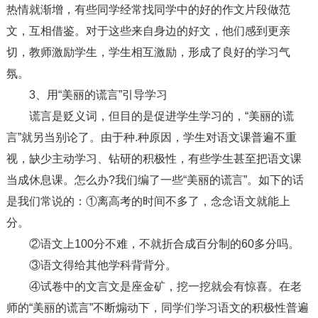
热情就渐增，有些同学经常找同学中的好的作文片段做范
文，互相借鉴。对于这些来自身边的好文，他们感到更亲
切，教师激励学生，学生相互激励，形成了良好的学习气
氛。
3、用“美丽的谎言”引导学习
谎言是贬义词，但目的是促进学生学习的，“美丽的谎
言”就另当别论了。由于种.种原因，学生对语文课普遍不重
视，缺少主动学习、钻研的积极性，有些学生甚至把语文课
当成休息课。怎么办?我们编了一些“美丽的谎言”。如下的话
是我们常说的：①离高考的时间不多了，念念语文就能上
分。
②语文上100分不难，不就折合成百分制的60多分吗。
③语文得给其他学科背背分。
④试卷中的文言文是座金矿，挖一挖就会有惊喜。在老
师的“美丽的谎言”不断煽动下，同学们学习语文的积极性普遍