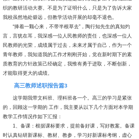
织的教研活动大赛。不是为了证明什么，只是为了告诉大家
我校虽然地处僻远，但教学活动开展的却毫不退色。
“捧着一颗心来，不带半根草去”，陶行知先生的真知灼
言，言犹在耳，我深感一位人民教师的责任，也深感一位人
民教师的光荣，成绩属于过去，未来才属于自己，作为一个
青年教师，我知道我的工作才刚刚开始，党在新时期下的素
质教育的方针政策己经确定，我惟有勇于进取，不断创新，
才能取得更大的成绩。
高三教师述职报告篇3
这学期我带文科班、理科班各一个。高三的学习是紧张
的，回顾这一学期的 工作，我主要从以下几个方面对本学期
教学工作情况作如下汇报：
1、备课：根据课标要求，提前备好课，写好教案。备课
时认真钻研新课标、教材、教参，学习好新课标考纲，虚心