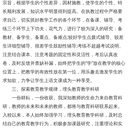
宗旨，根据学生的个性差异，因材施教，使学生的个性、特
长顺利发展，知识水平明显得到提高。在执教过程中严格要
求自己，切实抓好教学工作的各个环节，在备课、辅导、考
练三个环节上下功夫，花气力，进行了较为深入的研究：备
教材、备学生、备重点、备难点;较好学生点拨式辅导、较差
生详细型辅导、很差学生鼓励性辅导;考练不超越考试说明、
注意结合课本、注意考题的固定性和灵活性，考后认真改
卷，及时反馈并查缺补漏，始终把学生的“学”放在教学的核心
位置上，把教学的有效性放在第一位，用乐趣去激发学生的
求知欲，力争让学生上语文课成为一种享受。
三、探索教育教学规律，埋头教育教学科研
一份耕耘，一份收获。我深知教师的生命力来自教育科
研，教师的未来和未来的教师，都将与教育科研联系起来。
入校以来，本人始终加强学习，埋头教育教学科研，及时总
结自己的教育教学行为，积极参加课题研究，注重理论和实