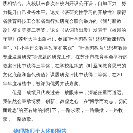
践相结合。入校以来多次在校内开设公开课，自加压力，努
力提升自己业务水平。论文《谈研究性学习的开放性》获得
省教育科技工会和省陶行知研究会联合举办的《我与新教
改》征文竞赛二等奖，论文《从词语出发》发表于《校园的
守望》(苏州大学出版社)，参加“叶圣陶教育思想与新课程改
革”，“中小学作文教学改革和实践”，“叶圣陶教育思想与教师
专业发展研究”等课题的研究工作。在苏州市教育学会举行的
教案评比中获得三等奖，在学校组织的《叶圣陶教育思想的
文化底蕴和当代价值》课题研究评比中获得二等奖，在20__
年年度考核中，被评为优秀并获嘉奖。
但是，成绩只代表过去，放眼未来，深感任重而道远。
我依然会秉承博爱、创新、谦虚之心，在“博学而笃志，切问
而近思”的座右铭的指引下，一路求索，一路播撒，一路收
获，一路放歌。
物理教师个人述职报告