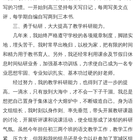
写的习惯。一开始到高三坚持每天写日记，每周写美文点
评，每学期自编自写两到三本书.
三、勇于钻研，大大提高了教学科研能力。
几年来，我始终严格遵守学校的各项规章制度，脚踏实
地，埋头苦干。我时常早出晚归，以校为家，把有限的时间
和精力用于教书育人。另外，我还经常利用课余及节假日休
息时间钻研业务，加强基本功训练，力求使自己成为一名专
业思想牢固、专业知识扎实、基本功过硬的好老师。
经过努力，我的教学科研能力，也得到了进一步的提
高。一滴水，只有放到大海中，才不会一下子干涸。我总是
想把自己置身于集体这个大熔炉中，不断锻造自己。身为语
文组组长，我时刻以身作则、率先垂范，带头开展教研课题
的讨论，开展听评课和说课活动，使全组形成了浓郁的科研
气氛。虽然今年担任初三两个班的语文教学工作，教学工作
紧、压力大，但我和我的组员还是全力以赴参加了宽城区组