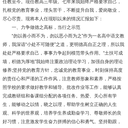
任教至今。现任教高三年级。七年来我始终严格要求自己，
扎根党的教育事业，埋头苦干，不断提升自我，爱岗敬业，
尽心尽责。现将本人任现职以来的情况汇报如下：
一、力争做德之高标，当行之示范
“勿以善小而不为，勿以恶小而为之”作为一名高中语文教
师，我深谙“小处不可随便”之道，更明德高自正之理，所以我
处处严格要求自己，事事力争起到模范带头作用。“土扶可成
墙，积德为厚地”我始终注重政治理论学习，加强自身的理论
修养;坚持党的教育方针，忠诚党的教育事业，时刻保持高度
的责任心和严谨的工作作风，注意教师形象和素养，严格按
照学校的要求做好教学和辅导、批改作业等工作，能够认真
完成教研组和备课组分配的各项任务。热爱、关心所有学
生，能够动之以情，晓之以理，帮助学生树立正确的人生
观、科学的世界观，培养学生养成勤奋学习、尊敬师长的良
好习惯，注意激发学生奋力拼搏的信心和勇气。坚持勤跟，