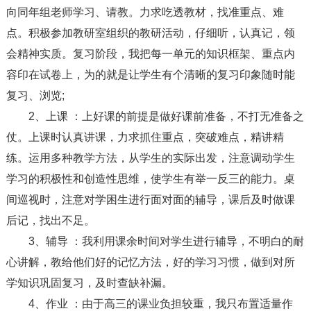
向同年组老师学习、请教。力求吃透教材，找准重点、难
点。积极参加教研室组织的教研活动，仔细听，认真记，领
会精神实质。复习阶段，我把每一单元的知识框架、重点内
容印在试卷上，为的就是让学生有个清晰的复习印象随时能
复习、浏览;
2、上课 ：上好课的前提是做好课前准备，不打无准备之
仗。上课时认真讲课，力求抓住重点，突破难点，精讲精
练。运用多种教学方法，从学生的实际出发，注意调动学生
学习的积极性和创造性思维，使学生有举一反三的能力。桌
间巡视时，注意对学困生进行面对面的辅导，课后及时做课
后记，找出不足。
3、辅导 ：我利用课余时间对学生进行辅导，不明白的耐
心讲解，教给他们好的记忆方法，好的学习习惯，做到对所
学知识巩固复习，及时查缺补漏。
4、作业 ：由于高三的课业负担较重，我只布置适量作