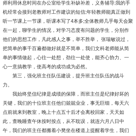
师利用休息时间在办公室给学生补缺补差，义务辅导;我的手
机经常会接到老教师对工作建议的短信;年轻教师能真正做到
听一节课上一节课，听课本写了4本多;全体教师几乎每天会聚
在一起，聊学生的情况，对学习态度有问题的学生，分别作
他们的思想工作，凡此感人之事，举不胜举， 张瑞敏说过，
把简单的事千百遍都做好就是不简单，我们文科老师能从简
单的事情做起，心往一处想，劲往一处使，能齐心协力、一
心一意搞教学，使高考的成功成为必然。
第三，强化班主任队伍建设，提升班主任队伍的战斗
力。
我始终坚信纪律是成绩的保障，而班主任是纪律好坏的
关键，我们的十位班主任他们兢兢业业，事无巨细，每天六
点前就来到教室，晚上十点五十后才会离校回家，天天如
此，查晚睡查午休按时按点，从不耽误，就连六月八日中
午，我们的班主任都搬着小凳坐在楼道上提醒着学生，我们