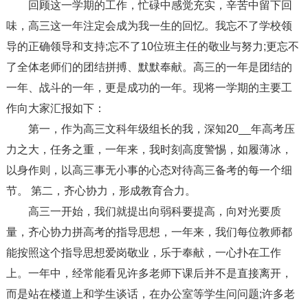
回顾这一学期的工作，忙碌中感觉充实，辛苦中留下回
味，高三这一年注定会成为我一生的回忆。我忘不了学校领
导的正确领导和支持;忘不了10位班主任的敬业与努力;更忘不
了全体老师们的团结拼搏、默默奉献。高三的一年是团结的
一年、战斗的一年，更是成功的一年。现将一学期的主要工
作向大家汇报如下：
第一，作为高三文科年级组长的我，深知20__年高考压
力之大，任务之重，一年来，我时刻高度警惕，如履薄冰，
以身作则，以高三事无小事的心态对待高三备考的每一个细
节。 第二，齐心协力，形成教育合力。
高三一开始，我们就提出向弱科要提高，向对光要质
量，齐心协力拼高考的指导思想，一年来，我们每位教师都
能按照这个指导思想爱岗敬业，乐于奉献，一心扑在工作
上。一年中，经常能看见许多老师下课后并不是直接离开，
而是站在楼道上和学生谈话，在办公室等学生问问题;许多老