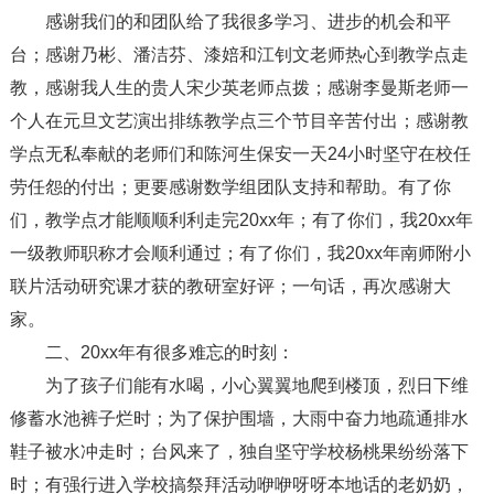
感谢我们的和团队给了我很多学习、进步的机会和平
台；感谢乃彬、潘洁芬、漆婄和江钊文老师热心到教学点走
教，感谢我人生的贵人宋少英老师点拨；感谢李曼斯老师一
个人在元旦文艺演出排练教学点三个节目辛苦付出；感谢教
学点无私奉献的老师们和陈河生保安一天24小时坚守在校任
劳任怨的付出；更要感谢数学组团队支持和帮助。有了你
们，教学点才能顺顺利利走完20xx年；有了你们，我20xx年
一级教师职称才会顺利通过；有了你们，我20xx年南师附小
联片活动研究课才获的教研室好评；一句话，再次感谢大
家。
二、20xx年有很多难忘的时刻：
为了孩子们能有水喝，小心翼翼地爬到楼顶，烈日下维
修蓄水池裤子烂时；为了保护围墙，大雨中奋力地疏通排水
鞋子被水冲走时；台风来了，独自坚守学校杨桃果纷纷落下
时；有强行进入学校搞祭拜活动咿咿呀呀本地话的老奶奶，