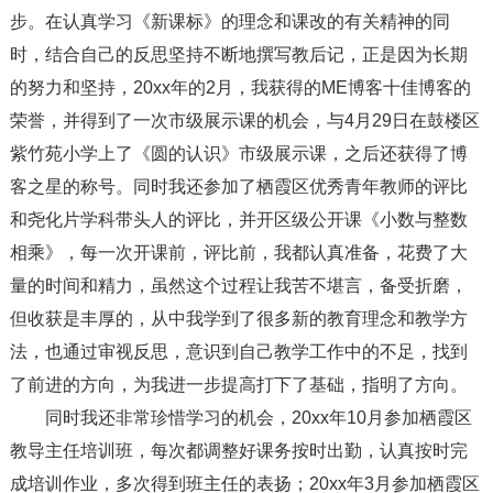
步。在认真学习《新课标》的理念和课改的有关精神的同
时，结合自己的反思坚持不断地撰写教后记，正是因为长期
的努力和坚持，20xx年的2月，我获得的ME博客十佳博客的
荣誉，并得到了一次市级展示课的机会，与4月29日在鼓楼区
紫竹苑小学上了《圆的认识》市级展示课，之后还获得了博
客之星的称号。同时我还参加了栖霞区优秀青年教师的评比
和尧化片学科带头人的评比，并开区级公开课《小数与整数
相乘》，每一次开课前，评比前，我都认真准备，花费了大
量的时间和精力，虽然这个过程让我苦不堪言，备受折磨，
但收获是丰厚的，从中我学到了很多新的教育理念和教学方
法，也通过审视反思，意识到自己教学工作中的不足，找到
了前进的方向，为我进一步提高打下了基础，指明了方向。
同时我还非常珍惜学习的机会，20xx年10月参加栖霞区
教导主任培训班，每次都调整好课务按时出勤，认真按时完
成培训作业，多次得到班主任的表扬；20xx年3月参加栖霞区