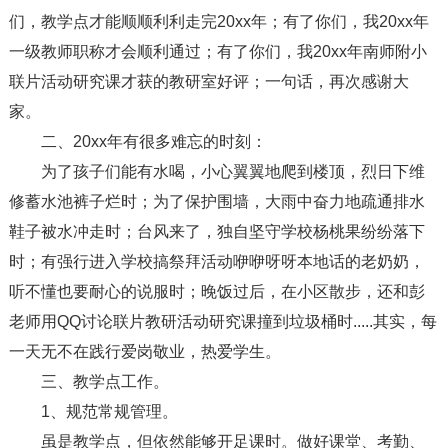
们，教学点才能顺顺利利走完20xx年；有了你们，我20xx年
一级教师职称才会顺利通过；有了你们，我20xx年南师附小
联片活动研究课才获的教研室好评；一句话，再次感谢大
家。
二、20xx年有很多难忘的时刻：
为了孩子们能有水喝，小心翼翼地爬到楼顶，烈日下维
修蓄水池裤子烂时；为了保护围墙，大雨中奋力地疏通排水
鞋子被水冲走时；台风来了，独自坚守学校杨桃果纷纷落下
时；有强行进入学校搞祭拜活动咿咿呀呀本地话的老奶奶，
听不懂也要耐心的说服时；晚饭过后，在小区散步，还和彭
老师用QQ讨论联片教研活动研究课撞到垃圾桶时.....其实，每
一天无不在践行爱岗敬业，热爱学生。
三、教学点工作。
1、规范常规管理。
虽是教学点，但依然能够开足课时。做好课堂、考勤、