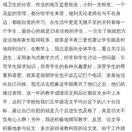
域卫生的分管、作业的相互监督批改，小到一支粉笔、一个
花盆的管理，都分给学生来管，做到无论老师在与不在身
边，都能自觉的学习。在生活中更是无微不至的关怀着每一
个学生，最担心的就是15名住校的学生，一旦生了病就想方
设法地和家长取得联系，就算是半夜三更也要让学生能及时
地得到治疗。在教学上，我总是面向全体学生，重点关注后
进生，采用参与式教学方式，经常和学生讨论一些问题，引
导学生探求知识，培养学生的各种兴趣爱好，深受学生的尊
重和喜爱。就算是假期学生也不会忘记打个电话、发条短信
向自己问候。我无法去想象这学期离开了他们之后，他们的
难过表情。这一年的教学成绩语文和品社都在全乡中上水
平，达到了学校给我们五年级语文平均分定下的八十分目
标，最让自己欣慰的就是几个后进生也及格了，真是功夫不
负有心人啊！另外，我还积极地撰写教学、反思、论文等，
积极地参与征文，多次获得省教科院的论文奖。由于工作踏