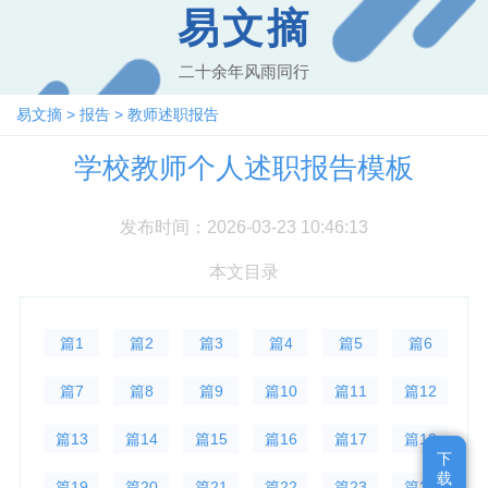
易文摘
二十余年风雨同行
易文摘
>
报告
>
教师述职报告
学校教师个人述职报告模板
发布时间：2026-03-23 10:46:13
本文目录
篇1
篇2
篇3
篇4
篇5
篇6
篇7
篇8
篇9
篇10
篇11
篇12
篇13
篇14
篇15
篇16
篇17
篇18
下
下
载
载
篇19
篇20
篇21
篇22
篇23
篇24