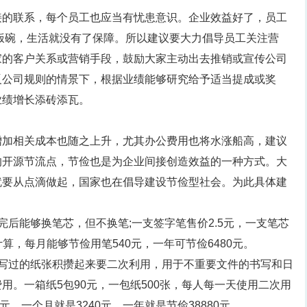
接的联系，每个员工也应当有忧患意识。企业效益好了，员工
饭碗，生活就没有了保障。所以建议要大力倡导员工关注营
家的客户关系或营销手段，鼓励大家主动出去推销或宣传公司
反公司规则的情景下，根据业绩能够研究给予适当提成或奖
业绩增长添砖添瓦。
增加相关成本也随之上升，尤其办公费用也将水涨船高，建议
的开源节流点，节俭也是为企业间接创造效益的一种方式。大
就要从点滴做起，国家也在倡导建设节俭型社会。为此具体建
完后能够换笔芯，但不换笔;一支签字笔售价2.5元，一支笔芯
计算，每月能够节俭用笔540元，一年可节俭6480元。
书写过的纸张积攒起来要二次利用，用于不重要文件的书写和日
用。一箱纸5包90元，一包纸500张，每人每一天使用二次用
8元，一个月就是3240元，一年就是节俭38880元。