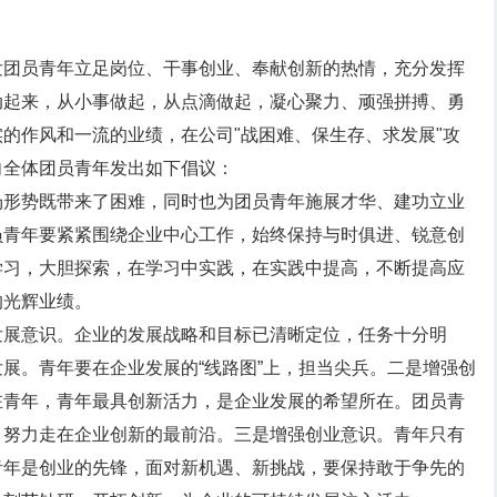
发团员青年立足岗位、干事创业、奉献创新的热情，充分发挥
动起来，从小事做起，从点滴做起，凝心聚力、顽强拼搏、勇
的作风和一流的业绩，在公司"战困难、保生存、求发展"攻
向全体团员青年发出如下倡议：
场形势既带来了困难，同时也为团员青年施展才华、建功立业
员青年要紧紧围绕企业中心工作，始终保持与时俱进、锐意创
学习，大胆探索，在学习中实践，在实践中提高，不断提高应
的光辉业绩。
发展意识。企业的发展战略和目标已清晰定位，任务十分明
展。青年要在企业发展的“线路图”上，担当尖兵。二是增强创
在青年，青年最具创新活力，是企业发展的希望所在。团员青
，努力走在企业创新的最前沿。三是增强创业意识。青年只有
青年是创业的先锋，面对新机遇、新挑战，要保持敢于争先的