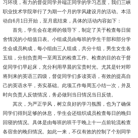
习环境，有力的督促同学并端正同学的学习态度，我们三峡
职业技术学院举行了为期一个月的学风建设月的活动。本活
动自6月1日开始，至月底结束，具体的活动内容如下：
首先，学生会在老师的领导下，制定了关于检查每日留
舍情况的小组值日表。小组成员由每班的学生干部和部分学
生会成员构成，每小组由三人组成，共分十组，男生女生各
五组，分别负责周一至周五的检查工作。检查的目的在于督
促同学们早起床，充分利用早晨的宝贵时光。尤其是针对即
将到来的英语三四级，督促同学们多读英语，有效的提高自
己的英语水平，夯实基础。此项工作每周五小结一次，并及
时向负责人反馈情况，务必做到当日情况当日反馈。
其次，为严正学风，树立良好的学习氛围，也为了确保
同学们得到足够的休息，学生会还组织成员检查每日的晚归
回寝的情况。具体是由每班的班干于晚上十一点前轮流检查
各宿舍的晚归情况。如此一来，不仅有效的控制了个别同学