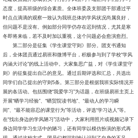
态度，提高班级的综合素质。全体班委及支部团干部通过平
时点点滴滴的观察一致认为我班总体的学风状况尚属良好，
但问题不是没有。例如部分同学仍存在迟到情况，尤其是寒
冬即将来临，若不及时加以重视，这个问题必会愈演愈烈。
第二部分是征集《学生课堂守则》部分。团支书通知
后，全体团员通过易班和微博平台，积极参与到了学校“学风
内涵大讨论”的线上活动中。大家集思广益，对《学生课堂守
则》的征集提出自己的意见。通过后期评选和汇总，共选出
同学们自己提出的守则5条。第三部分是根据我班实际情况开
展的各活动。包括围绕“我爱学习”为话题，在班级易班主页上
开展“晒学习经验”、“晒贸院读书地”、“最动人的学习瞬
间”、“最不能容忍的课堂行为”等活动，评选“学习达人”等。
在“找出身边的学风陋习”活动中，大家利用照片或视频记录下
身边同学学习生活中的陋习，还有同学以模仿扮演的形式再
现，通过这种方式，团员们都深刻地认识到了自身的不足，