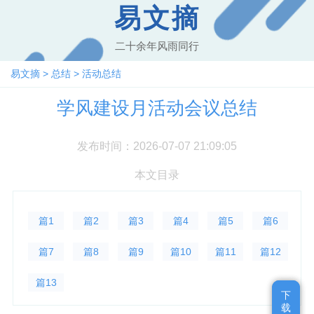
易文摘
二十余年风雨同行
易文摘
>
总结
>
活动总结
学风建设月活动会议总结
发布时间：2026-07-07 21:09:05
本文目录
篇1
篇2
篇3
篇4
篇5
篇6
篇7
篇8
篇9
篇10
篇11
篇12
篇13
下
下
载
载