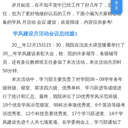
全
全
岁月如流，在不知不觉中已经工作了好几年了，总结过
文
文
往，也为了更好地做好以后的工作，下面小编为大家精心准
备的学风 月活动 会议 建设，欢迎阅读，内容仅供参考!
学风建设月活动会议总结篇1
20__年12月15日15：30，我院在沈农大讲堂隆重举行了
20__年学风建设表彰大会，校、院的许多领导，各级辅导
员，还有多位教师班主任参加了本次活动，本次活动共历时
50分钟。
本次活动中，学习部主要负责了对学院08～09学年各年
级班级、寝室、英语四六级、优秀单科、学习跃进等成绩进
行了统计和汇总。最终，我院评出了10优秀学风示范班级、
19个优良学风示范寝室、99科次单项优秀奖、6个英语等级考
试优秀奖、12个科技竞赛优秀奖、17个学习跃进奖、14个学
风建设先进个人共七项奖项。在学委例会上，学习部通知了