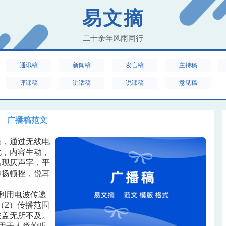
易文摘
二十余年风雨同行
通讯稿
新闻稿
发言稿
主持稿
评课稿
讲话稿
说课稿
意见稿
广播稿范文
稿，通过无线电
化，内容生动，
出现仄声字，平
抑扬顿挫，悦耳
利用电波传递
（2）传播范围
披盖无所不及。