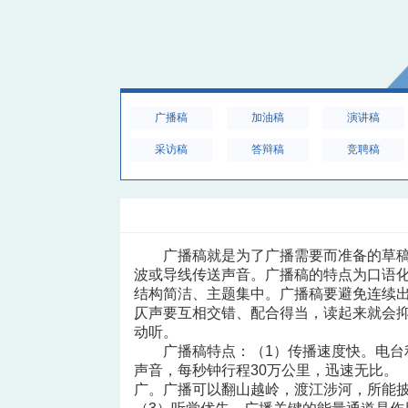
广播稿
加油稿
演讲稿
采访稿
答辩稿
竞聘稿
广播稿就是为了广播需要而准备的草
波或导线传送声音。广播稿的特点为口语
结构简洁、主题集中。广播稿要避免连续
仄声要互相交错、配合得当，读起来就会
动听。
广播稿特点：（1）传播速度快。电台
声音，每秒钟行程30万公里，迅速无比。 
广。广播可以翻山越岭，渡江涉河，所能