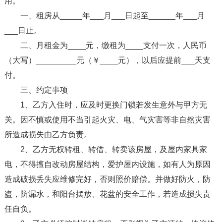
用。
一、租房从_____年___月___日起至______年___月
___日止。
二、月租金为____元，缴租为____支付一次，人民币
（大写）_________元（￥____元），以后应提前___天支
付。
三、约定事项
1、乙方入住时，应及时更换门锁若发生意外与甲方无
关。因不慎或使用不当引起火灾、电、气灾害等非自然灾害
所造成损失由乙方负责。
2、乙方无权转租、转借、转卖该房屋，及屋内家具家
电，不得擅自改动房屋结构，爱护屋内设施，如有人为原因
造成破损丢失应维修完好，否则照价赔偿。并做好防火，防
盗，防漏水，和阳台摆放、花盆的安全工作，若造成损失责
任自负。