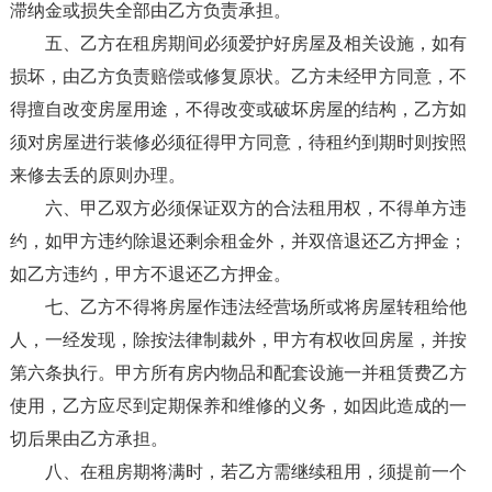
滞纳金或损失全部由乙方负责承担。
五、乙方在租房期间必须爱护好房屋及相关设施，如有
损坏，由乙方负责赔偿或修复原状。乙方未经甲方同意，不
得擅自改变房屋用途，不得改变或破坏房屋的结构，乙方如
须对房屋进行装修必须征得甲方同意，待租约到期时则按照
来修去丢的原则办理。
六、甲乙双方必须保证双方的合法租用权，不得单方违
约，如甲方违约除退还剩余租金外，并双倍退还乙方押金；
如乙方违约，甲方不退还乙方押金。
七、乙方不得将房屋作违法经营场所或将房屋转租给他
人，一经发现，除按法律制裁外，甲方有权收回房屋，并按
第六条执行。甲方所有房内物品和配套设施一并租赁费乙方
使用，乙方应尽到定期保养和维修的义务，如因此造成的一
切后果由乙方承担。
八、在租房期将满时，若乙方需继续租用，须提前一个