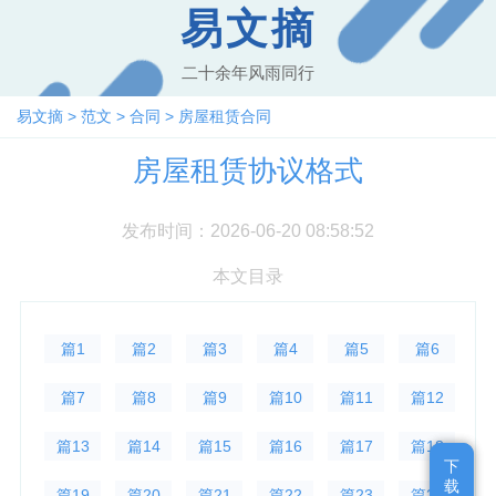
易文摘
二十余年风雨同行
易文摘
>
范文
>
合同
>
房屋租赁合同
房屋租赁协议格式
发布时间：2026-06-20 08:58:52
本文目录
篇1
篇2
篇3
篇4
篇5
篇6
篇7
篇8
篇9
篇10
篇11
篇12
篇13
篇14
篇15
篇16
篇17
篇18
下
下
载
载
篇19
篇20
篇21
篇22
篇23
篇24