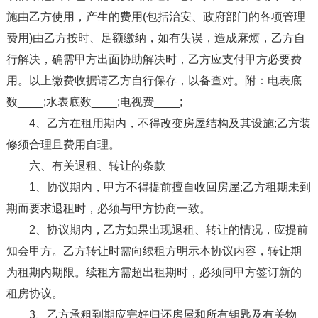
施由乙方使用，产生的费用(包括治安、政府部门的各项管理
费用)由乙方按时、足额缴纳，如有失误，造成麻烦，乙方自
行解决，确需甲方出面协助解决时，乙方应支付甲方必要费
用。以上缴费收据请乙方自行保存，以备查对。附：电表底
数____;水表底数____;电视费____;
4、乙方在租用期内，不得改变房屋结构及其设施;乙方装
修须合理且费用自理。
六、有关退租、转让的条款
1、协议期内，甲方不得提前擅自收回房屋;乙方租期未到
期而要求退租时，必须与甲方协商一致。
2、协议期内，乙方如果出现退租、转让的情况，应提前
知会甲方。乙方转让时需向续租方明示本协议内容，转让期
为租期内期限。续租方需超出租期时，必须同甲方签订新的
租房协议。
3、乙方承租到期应完好归还房屋和所有钥匙及有关物