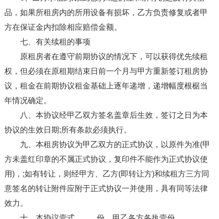
品，如果所租房内的所用设备有损坏，乙方负责修复或者甲
方在保证金内扣除相应赔偿金额。
七、有关续租的事项
原租房者在遵守前期协议的情况下，可以获得优先续租
权，但必须在原租期结束日前一个月与甲方重新签订租房协
议，租金在前期协议租金基础上逐年递增，递增幅度根椐当
年情况确定。
八、本协议经甲乙双方签名盖章后生效，签订之日为本
协议的生效日期;所有条款必须执行。
九、本租房协议为甲乙双方的正式协议，以原件为准(甲
方未盖红印章的不属正式协议，复印件不能作为正式协议使
用)，;如有转让，则经甲方、乙方(即转让方)和续租方三方同
意签名的转让附件应附于正式协议一并使用，具有同等法律
效力。
十、本协议壹式_____份，甲乙各方各执壹份。