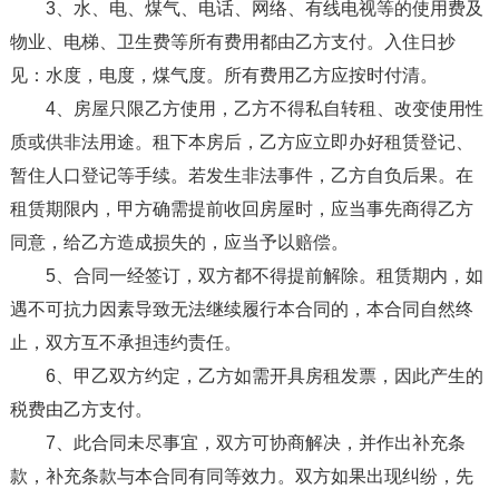
3、水、电、煤气、电话、网络、有线电视等的使用费及
物业、电梯、卫生费等所有费用都由乙方支付。入住日抄
见：水度，电度，煤气度。所有费用乙方应按时付清。
4、房屋只限乙方使用，乙方不得私自转租、改变使用性
质或供非法用途。租下本房后，乙方应立即办好租赁登记、
暂住人口登记等手续。若发生非法事件，乙方自负后果。在
租赁期限内，甲方确需提前收回房屋时，应当事先商得乙方
同意，给乙方造成损失的，应当予以赔偿。
5、合同一经签订，双方都不得提前解除。租赁期内，如
遇不可抗力因素导致无法继续履行本合同的，本合同自然终
止，双方互不承担违约责任。
6、甲乙双方约定，乙方如需开具房租发票，因此产生的
税费由乙方支付。
7、此合同未尽事宜，双方可协商解决，并作出补充条
款，补充条款与本合同有同等效力。双方如果出现纠纷，先