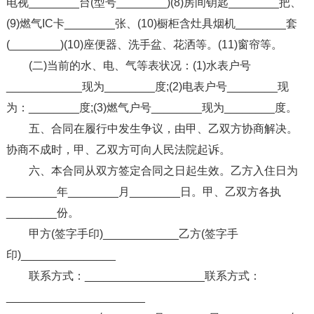
电视________台(型号________)(8)房间钥匙________把、
(9)燃气IC卡________张、(10)橱柜含灶具烟机________套
(________)(10)座便器、洗手盆、花洒等。(11)窗帘等。
(二)当前的水、电、气等表状况：(1)水表户号
____________现为________度;(2)电表户号________现
为：________度;(3)燃气户号________现为________度。
五、合同在履行中发生争议，由甲、乙双方协商解决。
协商不成时，甲、乙双方可向人民法院起诉。
六、本合同从双方签定合同之日起生效。乙方入住日为
________年________月________日。甲、乙双方各执
________份。
甲方(签字手印)____________乙方(签字手
印)_______________
联系方式：___________________联系方式：
______________________