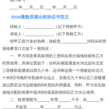
____年___月___日____年___月___日
2026最新房屋出租协议书范文
转租人：_____________（以下简称甲方）
承租人：_____________（以下简称乙方）
经甲乙双方友好协商，就租赁____________河码头经营
场地事宜订立如下一致协议：
一、甲方同意将其租用的三堡码头部分场地转租给乙方
经营使用，具体位置如下：自码头南面通道水沟北起向北至
三层楼前面通道以西九十米，运河南边第一个缆桩起向北九
十米到2号桅杆吊机操作台边止，含南北九十米以北三层楼通
道以西至运河边留做的8米宽的共用通道。同时，甲方应在租
场地分配的房屋中提供8间底层的房间归乙方办公使用。
二、租赁期限为______年零______个月，自______年
______月起至______年______月______日止。