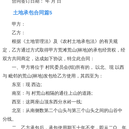
合同签订日期： 年 月 日
土地承包合同篇5
甲方：
乙方：
根据《土地管理法》及《农村土地承包法》的有关规
定，乙方通过方式取得甲方荒滩荒山(林地)的承包经营权，经
双方共同商定，达成如下协议，特立此合同：
一、甲方将位于 村民委员会(组)所有的， 以北、现 以西
与 毗邻的荒山(林地)发包给乙方使用，其四至为：
东至：现 西边;
南至：与 村荒山相隔的通往上山的道路;
西至：这两座山顶东西分水岭一线;
北至：从南侧数第二个山头与第三个山头之间的山谷中
分线。
二、乙方承包后，承包使用期五十年不变，即从二O__年