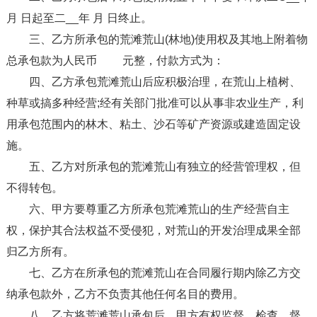
月 日起至二__年 月 日终止。
三、乙方所承包的荒滩荒山(林地)使用权及其地上附着物
总承包款为人民币 元整，付款方式为：
四、乙方承包荒滩荒山后应积极治理，在荒山上植树、
种草或搞多种经营;经有关部门批准可以从事非农业生产，利
用承包范围内的林木、粘土、沙石等矿产资源或建造固定设
施。
五、乙方对所承包的荒滩荒山有独立的经营管理权，但
不得转包。
六、甲方要尊重乙方所承包荒滩荒山的生产经营自主
权，保护其合法权益不受侵犯，对荒山的开发治理成果全部
归乙方所有。
七、乙方在所承包的荒滩荒山在合同履行期内除乙方交
纳承包款外，乙方不负责其他任何名目的费用。
八、乙方将荒滩荒山承包后，甲方有权监督、检查、督