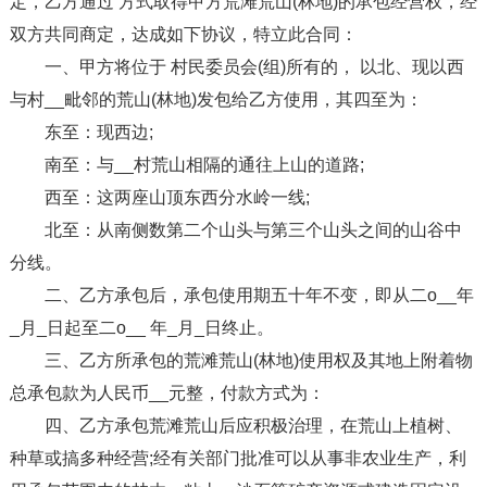
定，乙方通过 方式取得甲方荒滩荒山(林地)的承包经营权，经
双方共同商定，达成如下协议，特立此合同：
一、甲方将位于 村民委员会(组)所有的， 以北、现以西
与村__毗邻的荒山(林地)发包给乙方使用，其四至为：
东至：现西边;
南至：与__村荒山相隔的通往上山的道路;
西至：这两座山顶东西分水岭一线;
北至：从南侧数第二个山头与第三个山头之间的山谷中
分线。
二、乙方承包后，承包使用期五十年不变，即从二o__年
_月_日起至二o__ 年_月_日终止。
三、乙方所承包的荒滩荒山(林地)使用权及其地上附着物
总承包款为人民币__元整，付款方式为：
四、乙方承包荒滩荒山后应积极治理，在荒山上植树、
种草或搞多种经营;经有关部门批准可以从事非农业生产，利