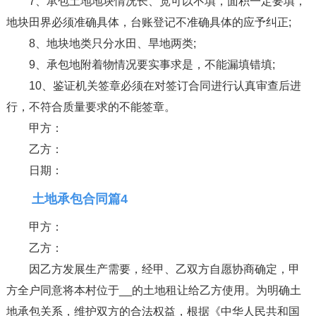
7、承包土地地块情况长、宽可以不填，面积一定要填，
地块田界必须准确具体，台账登记不准确具体的应予纠正;
8、地块地类只分水田、旱地两类;
9、承包地附着物情况要实事求是，不能漏填错填;
10、鉴证机关签章必须在对签订合同进行认真审查后进
行，不符合质量要求的不能签章。
甲方：
乙方：
日期：
土地承包合同篇4
甲方：
乙方：
因乙方发展生产需要，经甲、乙双方自愿协商确定，甲
方全户同意将本村位于__的土地租让给乙方使用。为明确土
地承包关系，维护双方的合法权益，根据《中华人民共和国