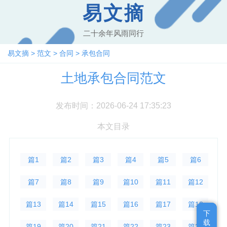
易文摘
二十余年风雨同行
易文摘
>
范文
>
合同
>
承包合同
土地承包合同范文
发布时间：2026-06-24 17:35:23
本文目录
篇1
篇2
篇3
篇4
篇5
篇6
篇7
篇8
篇9
篇10
篇11
篇12
篇13
篇14
篇15
篇16
篇17
篇18
下
下
载
载
篇19
篇20
篇21
篇22
篇23
篇24