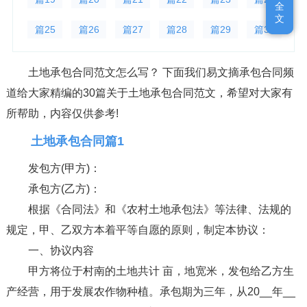
全
全
文
文
篇25
篇26
篇27
篇28
篇29
篇30
土地承包合同范文怎么写？ 下面我们易文摘承包合同频
道给大家精编的30篇关于土地承包合同范文，希望对大家有
所帮助，内容仅供参考!
土地承包合同篇1
发包方(甲方)：
承包方(乙方)：
根据《合同法》和《农村土地承包法》等法律、法规的
规定，甲、乙双方本着平等自愿的原则，制定本协议：
一、协议内容
甲方将位于村南的土地共计 亩，地宽米，发包给乙方生
产经营，用于发展农作物种植。承包期为三年，从20__年__