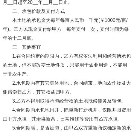
月__日起至20__年__月__日止。
二、承包价款及支付方式
本土地的承包金为每年每亩人民币一千元(￥1000元/亩/
年)。乙方以现金支付给甲方，每年支付一次，支付时间为每
年的十二月底。
三、其他事宜
1.在合同约定的期限内，乙方有权依法利用和经营所承包
的土地，但不能改变土地性质，只能用于农业用途，不能用
于非农生产。
2.承包期内有其它集体用地，合同结束，地面农作物及大
棚赔偿归乙方，其它权益归甲方。
3.乙方不得用取得承包经营权的土地抵偿债务及转包。
4.合同期内承包地用井，除重新打新机井，仅限井眼费用
由甲方承担，其余换新泵，日常维修等费用有乙方承担。
5.合同期满，是否延包，由甲乙双方重新商议确定新的承