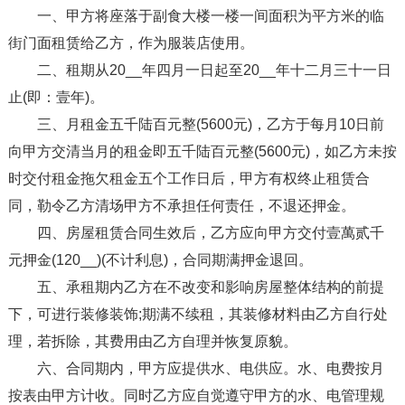
一、甲方将座落于副食大楼一楼一间面积为平方米的临
街门面租赁给乙方，作为服装店使用。
二、租期从20__年四月一日起至20__年十二月三十一日
止(即：壹年)。
三、月租金五千陆百元整(5600元)，乙方于每月10日前
向甲方交清当月的租金即五千陆百元整(5600元)，如乙方未按
时交付租金拖欠租金五个工作日后，甲方有权终止租赁合
同，勒令乙方清场甲方不承担任何责任，不退还押金。
四、房屋租赁合同生效后，乙方应向甲方交付壹萬贰千
元押金(120__)(不计利息)，合同期满押金退回。
五、承租期内乙方在不改变和影响房屋整体结构的前提
下，可进行装修装饰;期满不续租，其装修材料由乙方自行处
理，若拆除，其费用由乙方自理并恢复原貌。
六、合同期内，甲方应提供水、电供应。水、电费按月
按表由甲方计收。同时乙方应自觉遵守甲方的水、电管理规