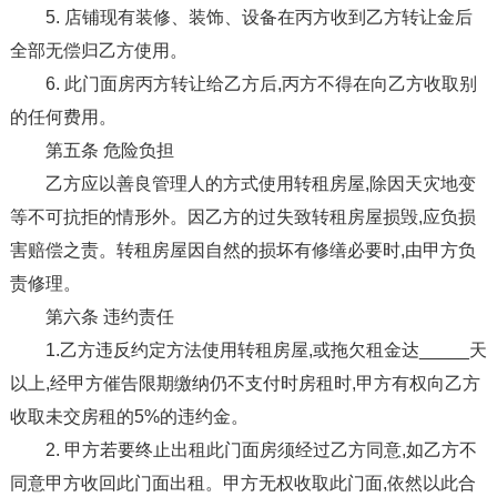
5. 店铺现有装修、装饰、设备在丙方收到乙方转让金后
全部无偿归乙方使用。
6. 此门面房丙方转让给乙方后,丙方不得在向乙方收取别
的任何费用。
第五条 危险负担
乙方应以善良管理人的方式使用转租房屋,除因天灾地变
等不可抗拒的情形外。因乙方的过失致转租房屋损毁,应负损
害赔偿之责。转租房屋因自然的损坏有修缮必要时,由甲方负
责修理。
第六条 违约责任
1.乙方违反约定方法使用转租房屋,或拖欠租金达_____天
以上,经甲方催告限期缴纳仍不支付时房租时,甲方有权向乙方
收取未交房租的5%的违约金。
2. 甲方若要终止出租此门面房须经过乙方同意,如乙方不
同意甲方收回此门面出租。甲方无权收取此门面,依然以此合