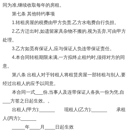
同为准,继续收取每年的房租。
第七条 其他特约事项
1.转租房屋的税费由甲方负责,乙方水电费自行负担。
2.乙方迁出时,如遗留家具杂物不搬的,视为丢弃,可由甲方
处理。
3.乙方如觅有保证人,应与保证人负连带保证责任。
4.本合同转租期限未满,一方拟终止租约时,须得对方的同
意。
第八条 出租人对于转租人将租赁房屋一部转租与别人,要
经过出租人的应予以同意。
本合同一式___份,当事人及连带保证人各执一份为凭,自
___方签之日起生效。。
出租人(甲方):______ 现租人(乙方):______ 承租
人(丙方):______
_____年____月____日起生效