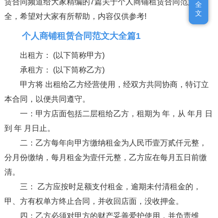
赁合同频道给大家精编的7篇关于个人商铺租赁合同范文大
全
全
文
文
全，希望对大家有所帮助，内容仅供参考!
个人商铺租赁合同范文大全篇1
出租方： (以下筒称甲方)
承租方： (以下筒称乙方)
甲方将 出租给乙方经营使用，经双方共同协商，特订立
本合同，以便共同遵守。
一：甲方店面包括二层租给乙方，租期为 年，从 年月 日
到 年 月日止。
二：乙方每年向甲方缴纳租金为人民币壹万贰仟元整，
分月份缴纳，每月租金为壹仟元整，乙方应在每月五日前缴
清。
三： 乙方应按时足额支付租金，逾期未付清租金的，
甲、方有权单方终止合同，并收回店面，没收押金。
四：乙方必须对甲方的财产妥善爱护使用，并负责维