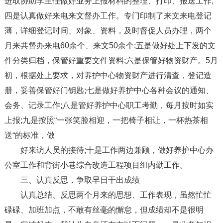
进取协助李主任做好业务上报材料的整理、打印、报送工作;
四是认真做好来电来文督办工作。专门印制了来文来电登记
薄，详细登记时间、对象、资料，及时督促人员办理，两个
月来共督办来电60余个、来文50余个;五是做好处上下发的文
件分类归档，保管好重要文件资料;六是保管好物资财产。5月
初，根据处上要求，对养护中心物资财产进行清查，登记造
册，妥善保管好门钥匙;七是做好养护中心各种会议的通知、
会务、记录工作;八是管好养护中心职工考勤，每月按时如实
上报;九是按照“一张笑脸相迎，一把椅子相让，一杯热茶相
送“的标准，做
好来访人员的接待;十是工作两边兼顾，做好养护中心办
公室工作和背街小巷综合改造工程项目组内勤工作。
三、认真反思，争取早日干出成绩
认真总结、反思两个月来的思想、工作表现，虽然忙忙
碌碌、加班加点，不敢有丝毫的懈怠，但成绩却不是很明