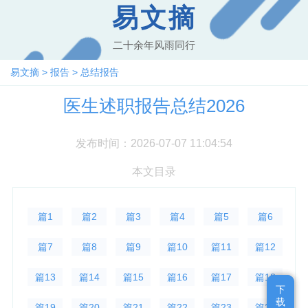
易文摘
二十余年风雨同行
易文摘
>
报告
>
总结报告
医生述职报告总结2026
发布时间：2026-07-07 11:04:54
本文目录
篇1
篇2
篇3
篇4
篇5
篇6
篇7
篇8
篇9
篇10
篇11
篇12
篇13
篇14
篇15
篇16
篇17
篇18
下
下
载
载
篇19
篇20
篇21
篇22
篇23
篇24