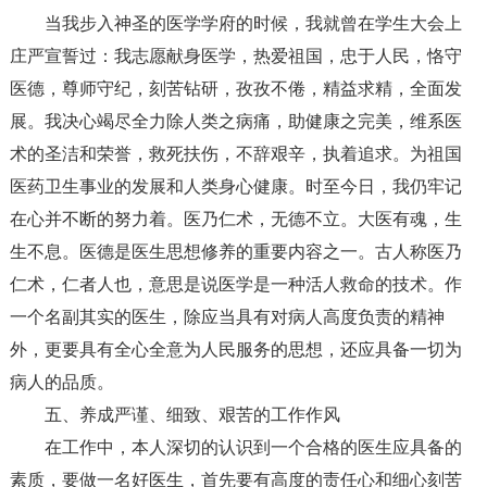
当我步入神圣的医学学府的时候，我就曾在学生大会上
庄严宣誓过：我志愿献身医学，热爱祖国，忠于人民，恪守
医德，尊师守纪，刻苦钻研，孜孜不倦，精益求精，全面发
展。我决心竭尽全力除人类之病痛，助健康之完美，维系医
术的圣洁和荣誉，救死扶伤，不辞艰辛，执着追求。为祖国
医药卫生事业的发展和人类身心健康。时至今日，我仍牢记
在心并不断的努力着。医乃仁术，无德不立。大医有魂，生
生不息。医德是医生思想修养的重要内容之一。古人称医乃
仁术，仁者人也，意思是说医学是一种活人救命的技术。作
一个名副其实的医生，除应当具有对病人高度负责的精神
外，更要具有全心全意为人民服务的思想，还应具备一切为
病人的品质。
五、养成严谨、细致、艰苦的工作作风
在工作中，本人深切的认识到一个合格的医生应具备的
素质，要做一名好医生，首先要有高度的责任心和细心刻苦