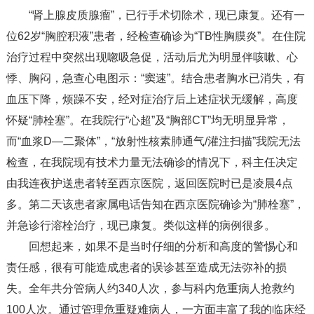
“肾上腺皮质腺瘤”，已行手术切除术，现已康复。还有一
位62岁“胸腔积液”患者，经检查确诊为“TB性胸膜炎”。在住院
治疗过程中突然出现唿吸急促，活动后尤为明显伴咳嗽、心
悸、胸闷，急查心电图示：“窦速”。结合患者胸水已消失，有
血压下降，烦躁不安，经对症治疗后上述症状无缓解，高度
怀疑“肺栓塞”。在我院行“心超”及“胸部CT”均无明显异常，
而“血浆D—二聚体”，“放射性核素肺通气/灌注扫描”我院无法
检查，在我院现有技术力量无法确诊的情况下，科主任决定
由我连夜护送患者转至西京医院，返回医院时已是凌晨4点
多。第二天该患者家属电话告知在西京医院确诊为“肺栓塞”，
并急诊行溶栓治疗，现已康复。类似这样的病例很多。
回想起来，如果不是当时仔细的分析和高度的警惕心和
责任感，很有可能造成患者的误诊甚至造成无法弥补的损
失。全年共分管病人约340人次，参与科内危重病人抢救约
100人次。通过管理危重疑难病人，一方面丰富了我的临床经