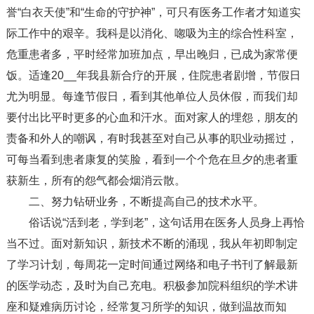
誉“白衣天使”和“生命的守护神”，可只有医务工作者才知道实
际工作中的艰辛。我科是以消化、唿吸为主的综合性科室，
危重患者多，平时经常加班加点，早出晚归，已成为家常便
饭。适逢20__年我县新合疗的开展，住院患者剧增，节假日
尤为明显。每逢节假日，看到其他单位人员休假，而我们却
要付出比平时更多的心血和汗水。面对家人的埋怨，朋友的
责备和外人的嘲讽，有时我甚至对自己从事的职业动摇过，
可每当看到患者康复的笑脸，看到一个个危在旦夕的患者重
获新生，所有的怨气都会烟消云散。
二、努力钻研业务，不断提高自己的技术水平。
俗话说“活到老，学到老”，这句话用在医务人员身上再恰
当不过。面对新知识，新技术不断的涌现，我从年初即制定
了学习计划，每周花一定时间通过网络和电子书刊了解最新
的医学动态，及时为自己充电。积极参加院科组织的学术讲
座和疑难病历讨论，经常复习所学的知识，做到温故而知