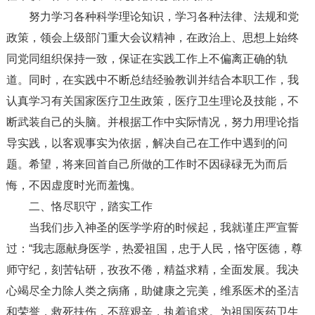
努力学习各种科学理论知识，学习各种法律、法规和党
政策，领会上级部门重大会议精神，在政治上、思想上始终
同党同组织保持一致，保证在实践工作上不偏离正确的轨
道。同时，在实践中不断总结经验教训并结合本职工作，我
认真学习有关国家医疗卫生政策，医疗卫生理论及技能，不
断武装自己的头脑。并根据工作中实际情况，努力用理论指
导实践，以客观事实为依据，解决自己在工作中遇到的问
题。希望，将来回首自己所做的工作时不因碌碌无为而后
悔，不因虚度时光而羞愧。
二、恪尽职守，踏实工作
当我们步入神圣的医学学府的时候起，我就谨庄严宣誓
过：“我志愿献身医学，热爱祖国，忠于人民，恪守医德，尊
师守纪，刻苦钻研，孜孜不倦，精益求精，全面发展。我决
心竭尽全力除人类之病痛，助健康之完美，维系医术的圣洁
和荣誉，救死扶伤，不辞艰辛，执着追求。为祖国医药卫生