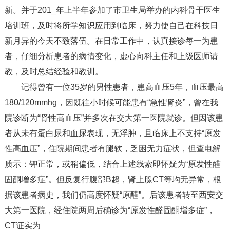
新。并于201_年上半年参加了市卫生局举办的内科骨干医生
培训班，及时将所学知识应用到临床，努力使自己在科技日
新月异的今天不致落伍。在日常工作中，认真接诊每一为患
者，仔细分析患者的病情变化，虚心向科主任和上级医师请
教，及时总结经验和教训。
记得曾有一位35岁的男性患者，患高血压5年，血压最高
180/120mmhg，因既往小时候可能患有“急性肾炎”，曾在我
院诊断为“肾性高血压”并多次在交大第一医院就诊。但因该患
者从未有蛋白尿和血尿表现，无浮肿，且临床上不支持“原发
性高血压”，住院期间患者有腿软，乏困无力症状，但查电解
质示：钾正常，或稍偏低，结合上述线索即怀疑为“原发性醛
固酮增多症”。但反复行腹部B超，肾上腺CT等均无异常，根
据该患者病史，我们仍高度怀疑“原醛”。后该患者转至西安交
大第一医院，经住院两周后确诊为“原发性醛固酮增多症”，
CT证实为