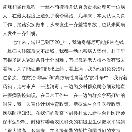
常规和操作规程，一丝不苟接待并认真负责地处理每一位病
人，在最大程度上避免了误诊误治。几年来，本人认认真真
工作，踏踏实实做事，从未发生一齐差错事故，也从未同病
人发生一齐纠纷。
七年来，转眼已到了20_年，我随身都尽可能多带点钱，
一旦病人转院后交不出钱，我都主动地帮病人垫付。村子里
有很多病人家庭条件十分困难，有些孤寡老人根本没有钱去
看病，为了能让他们能吃上药，看上病，我为他们免费治疗
过多次。在防治"非典"和"高致病性禽流感"的斗争中，我背着
药箱，走村串户，一边消毒，一边为乡村群众耐心细致地宣
讲疾病防控知识。在日常工作中，在一边为群众拿药打针的
时候，我一边宣传计划生育政策、新型农村合作医疗政策、
疾病防控知识。在我们的发奋下封楼村农民新型合作医疗参
保率达98%。封楼村委会农民群众的初级卫生保健水平得到
了很大提高。多年来，在各级领导的帮忙和同道们的支持