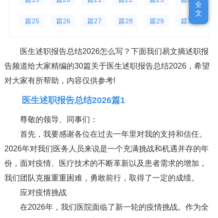
全
全
文
文
篇25
篇26
篇27
篇28
篇29
篇30
医生述职报告总结2026怎么写？下面我们易文摘述职报
告频道给大家精编的30篇关于医生述职报告总结2026，希望
对大家有所帮助，内容仅供参考!
医生述职报告总结2026篇1
尊敬的领导、同事们：
首先，我要感谢各位在过去一年里对我的支持和信任。
2026年对我们医务人员来说是一个充满挑战和机遇并存的年
份，面对疫情、医疗技术的不断革新以及患者需求的增加，
我们团队克服重重困难，勇敢前行，取得了一定的成绩。
应对疫情挑战
在2026年，我们医院面临了新一轮的疫情挑战。作为全