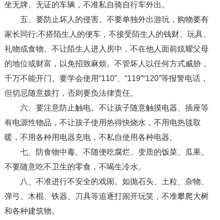
坐无牌、无证的车辆，不准私自骑自行车外出。
五、要防止坏人的侵害。不要单独外出游玩，购物要有
家长同行;不搭陌生人的便车，不接受陌生人的钱财、玩具、
礼物或食物。不让陌生人进入房中，不在他人面前炫耀父母
的地位或财富，以免招致麻烦。不管坏人以任何方式威胁，
千万不能开门。要学会使用“110”、“119”“120”等报警电话，
但切忌随意拨打，否则要负法律责任。
六、要注意防止触电。不让孩子随意触摸电器、插座等
有电源性物品，不让孩子使用热得快烧水，不用电热毯取
暖，不用各种用电器充电，不私自使用各种电器。
七、防食物中毒。不随便吃腐烂、变质的饭菜、瓜果。
不要随意吃不卫生的零食，不喝生冷水。
八、不准进行不安全的戏闹。如抛石头、土粒、杂物、
弹弓、木棍、铁器、刀具等追逐打闹开玩笑，不准攀爬大树
和各种建筑物。