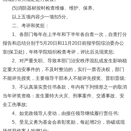
(5)消防器材按时检查维修、维护、保养。
以上五项内容少一项扣5分。
二、考评和奖惩：
1、各部门每年在上半年和下半年各自查一次，自查打分
报告和总结分别于5月20日和11月20日前报学院综治委办公
室(保卫处)，年终学院组织检查考评，评比后兑现奖惩;
2、对严重失职、导致本部门治安秩序混乱或发生影响稳
定重大治安事件的，不及时整治的，实行一票否决权，部门
不能评先授奖，主要领导干部本人不能评先授奖、晋职晋级;
3、不认真落实责任书条款，年内有下列情形之一的取消
当年评奖资格：发生重特大火灾、刑事案件、交通事故、安
全工伤事故;
4、如党政领导人变动，由接任领导继续履行责任书;
5、受见义勇为基金会表彰奖励，每起增2分，协破或现
场抓获作案人的增1分;