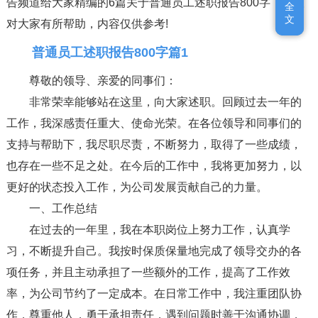
告频道给大家精编的6篇关于普通员工述职报告800字，希望
全
全
文
文
对大家有所帮助，内容仅供参考!
普通员工述职报告800字篇1
尊敬的领导、亲爱的同事们：
非常荣幸能够站在这里，向大家述职。回顾过去一年的
工作，我深感责任重大、使命光荣。在各位领导和同事们的
支持与帮助下，我尽职尽责，不断努力，取得了一些成绩，
也存在一些不足之处。在今后的工作中，我将更加努力，以
更好的状态投入工作，为公司发展贡献自己的力量。
一、工作总结
在过去的一年里，我在本职岗位上努力工作，认真学
习，不断提升自己。我按时保质保量地完成了领导交办的各
项任务，并且主动承担了一些额外的工作，提高了工作效
率，为公司节约了一定成本。在日常工作中，我注重团队协
作，尊重他人，勇于承担责任，遇到问题时善于沟通协调，