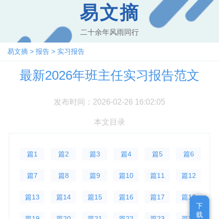
易文摘
二十余年风雨同行
易文摘
>
报告
>
实习报告
最新2026年班主任实习报告范文
发布时间：2026-02-26 16:02:05
本文目录
篇1
篇2
篇3
篇4
篇5
篇6
篇7
篇8
篇9
篇10
篇11
篇12
篇13
篇14
篇15
篇16
篇17
篇18
下
下
载
载
篇19
篇20
篇21
篇22
篇23
篇24