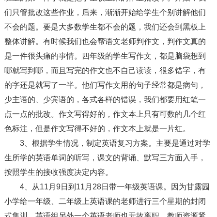
们只管批改这些作业，后来，渐渐开始给学生个别讲解他们
不会的题。要是大多数学生都不会的题，我们还会到黑板上
整体讲解。有时候我们也会帮语文老师判作文，判作文真的
是一件很头痛的事情。四年级的学生写作文，都是脑袋想到
哪就写到哪，而且写完的作文也不自己读读，很多错字，有
的字还是就写了一半。他们写作文用的句子经常都是病句，
少主语的、少宾语的，各式各样的错误，我们都要用红笔一
点一点的批改。作文写得好的，作文本上只有可数的几个红
色标注，但是作文写得不好的，作文本上就是一片红。
3、根据学生情况，制定英语复习方案。主要是通过对学
生所学的英语单词的听写，课文的背诵、默写三方面入手，
按照学生的接收强度决定内容。
4、从11月9日到11月28日带一年级英语课。因为甘露园
小学给一年级、二年级上英语课的老师进行三个星期的封闭
式集训，英语组另外一个英语老师也无故离职，教师资源紧