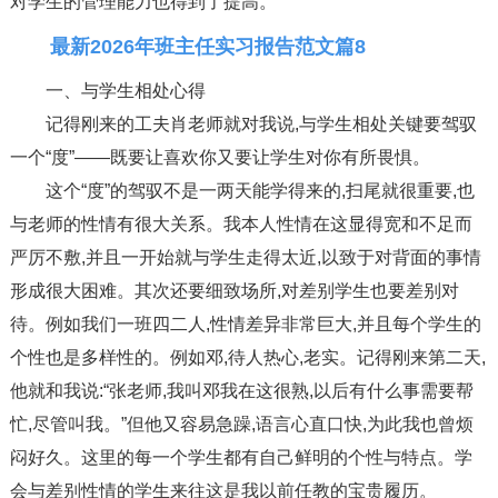
对学生的管理能力也得到了提高。
最新2026年班主任实习报告范文篇8
一、与学生相处心得
记得刚来的工夫肖老师就对我说,与学生相处关键要驾驭
一个“度”——既要让喜欢你又要让学生对你有所畏惧。
这个“度”的驾驭不是一两天能学得来的,扫尾就很重要,也
与老师的性情有很大关系。我本人性情在这显得宽和不足而
严厉不敷,并且一开始就与学生走得太近,以致于对背面的事情
形成很大困难。其次还要细致场所,对差别学生也要差别对
待。例如我们一班四二人,性情差异非常巨大,并且每个学生的
个性也是多样性的。例如邓,待人热心,老实。记得刚来第二天,
他就和我说:“张老师,我叫邓我在这很熟,以后有什么事需要帮
忙,尽管叫我。”但他又容易急躁,语言心直口快,为此我也曾烦
闷好久。这里的每一个学生都有自己鲜明的个性与特点。学
会与差别性情的学生来往这是我以前任教的宝贵履历。