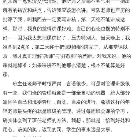
的东西一点也没交代清楚。他听完之后毫不客气的一一指出
所有的错误和缺点，告诉我应该怎么讲。带队老师也严厉的
批评了我，叫我回去一定要写讲稿，第二天绝不能讲成这
样。那时，我真的觉得讲课好难。自己的心态也摆的特别不
好——因为我太想把课讲好了，压力特别大。当天晚上，我
准备到2点多，第二天终于把课顺利的讲完了。从那堂课以
后，我才真正理解“教师”与“好教师”的差距。对我来说，他的
课就是标准：如果课讲不到他那么清楚，根本不能算是好
课。
班主任老师平时很严肃，言语很少。可是对管理班级很
有一套。我们班的管理就象是一部全自动的机器，绝大部分
靠同学自己和班委管理，自觉、自发的进行。象我这样的年
轻老师最头疼的就是班级的管理。通过每周班会课的学习，
确实体会到了班任老师的方法。我想，那就是：恰到好处和
用心。该奖的奖，该罚的罚。学生的事永远是大事。