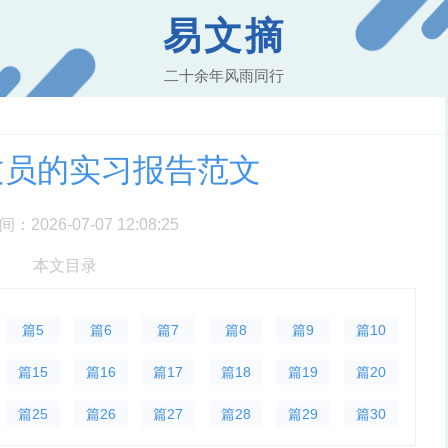
易文摘
二十余年风雨同行
年文员的实习报告范文
2026-07-07 12:08:25
本文目录
篇5
篇6
篇7
篇8
篇9
篇10
篇15
篇16
篇17
篇18
篇19
篇20
篇25
篇26
篇27
篇28
篇29
篇30