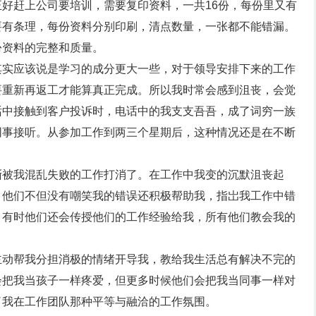
好赶上公司要培训，需要复印资料，一共16份，每份里又有
要有条理，每份资料分别印刷，清点数量，一张都不能错漏。
份资料的完整和质量。
其实应该说是学习的成分更大一些，对于领导安排下来的工作
要重新再返工才能算真正完成。所以我时常会感到沮丧，会觉
话中接触到客户投诉时，电话中的我支支吾吾，成了词穷一族
同事接听。从参加工作到两三个星期后，这种情况还是在不断
渐被我混乱失败的工作打消了。在工作中我变的沉默沮丧起
，他们不但没有嘲笑我的错误还积极帮助我，指岀我工作中错
，有时他们还会传授他们的工作经验给我，所有他们教会我的
主动帮我分担消极的情绪开导我，教给我生活总有解决不完的
会把我当孩子一样疼爱，但更多时候他们会把我当同事一样对
了我在工作团队那种平等与融洽的工作氛围。