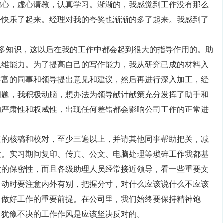
信心，虚心请教，认真学习。渐渐的，我感觉到工作没有那么
松快乐了起来。经理对我的夸奖也渐渐的多了起来。我感到了
很多知识，这以后在我的工作中都会起到很大的指导作用的。助
思维能力。为了提高自己的写作能力，我从研究已成的材料入
丰富的同事和领导提出意见和建议，然后再进行深入加工，经
问题，我积极动脑，想办法为领导献计献策充分发挥了助手和
的严肃性和权威性，出现任何差错都会影响公司工作的正常进
真的核稿和校对，至少三遍以上，并请其他同事帮助把关，减
放。实习期间复印、传真、公文、电脑处理等琐碎工作我都基
度的保密性，而且各级助理人员经常接近领导，看一些重要文
活动时要注意内外有别，把握分寸，对什么应该说什么不应该
司做好工作的重要前提。在公司里，我们始终要保持精神饱
。犹豫不决的工作作风是应该坚决反对的。