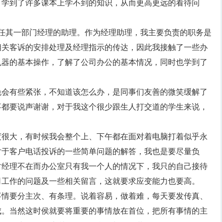
，学到了许多课本上学不到的知识，从而更高更远的看待问
担任其一部门经理的助理。作为经理助理，我主要负责的职务是
相关客诉的安排处理及经理指示的传达，因此我接触了一些办
机器的基本操作，了解了公司办公的基本情况，同时也学到了
免会有些紧张，不知道该怎么办，是同事们友善的微笑缓解了
事都要说声谢谢，对于我这个很少跟生人打交道的学生来说，
度很大，有时候我会整个上、下午都在面对着电脑打着似乎永
对于客户电话投诉的一些简单问题的解答，我也是要尽量负
时经理不在而办公室只有我一个人的情况下，我只的自己接待
司工作的问题及一些相关留言，这就要求应变能力也要高。
事情要分主次、有条理。说着容易，做着难，每天要发传真、
成。当然这时侯就要将重要的事情放在首位，把所有事情的主