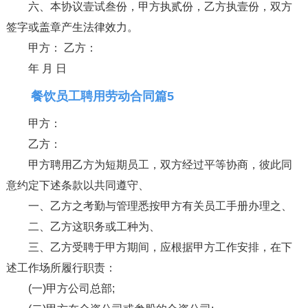
六、本协议壹试叁份，甲方执贰份，乙方执壹份，双方
签字或盖章产生法律效力。
甲方： 乙方：
年 月 日
餐饮员工聘用劳动合同篇5
甲方：
乙方：
甲方聘用乙方为短期员工，双方经过平等协商，彼此同
意约定下述条款以共同遵守、
一、乙方之考勤与管理悉按甲方有关员工手册办理之、
二、乙方这职务或工种为、
三、乙方受聘于甲方期间，应根据甲方工作安排，在下
述工作场所履行职责：
(一)甲方公司总部;