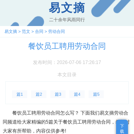
易文摘
二十余年风雨同行
易文摘
>
范文
>
合同
>
劳动合同
餐饮员工聘用劳动合同
发布时间：2026-07-06 17:26:17
本文目录
篇1
篇2
篇3
篇4
篇5
餐饮员工聘用劳动合同怎么写？ 下面我们易文摘劳动合
同频道给大家精编的5篇关于餐饮员工聘用劳动合同，希望对
下
下
大家有所帮助，内容仅供参考!
载
载