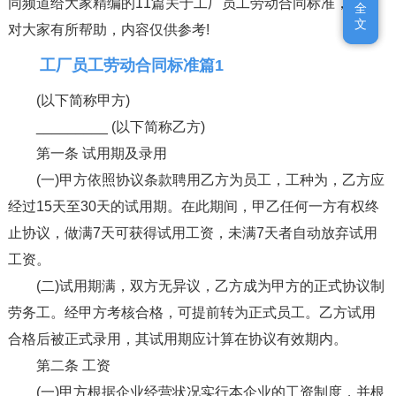
同频道给大家精编的11篇关于工厂员工劳动合同标准，希望
全
全
文
文
对大家有所帮助，内容仅供参考!
工厂员工劳动合同标准篇1
(以下简称甲方)
_________ (以下简称乙方)
第一条 试用期及录用
(一)甲方依照协议条款聘用乙方为员工，工种为，乙方应
经过15天至30天的试用期。在此期间，甲乙任何一方有权终
止协议，做满7天可获得试用工资，未满7天者自动放弃试用
工资。
(二)试用期满，双方无异议，乙方成为甲方的正式协议制
劳务工。经甲方考核合格，可提前转为正式员工。乙方试用
合格后被正式录用，其试用期应计算在协议有效期内。
第二条 工资
(一)甲方根据企业经营状况实行本企业的工资制度，并根