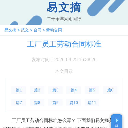
易文摘
二十余年风雨同行
易文摘
>
范文
>
合同
>
劳动合同
工厂员工劳动合同标准
发布时间：2026-04-25 16:38:26
本文目录
篇1
篇2
篇3
篇4
篇5
篇6
篇7
篇8
篇9
篇10
篇11
工厂员工劳动合同标准怎么写？ 下面我们易文摘劳动合
下
下
载
载