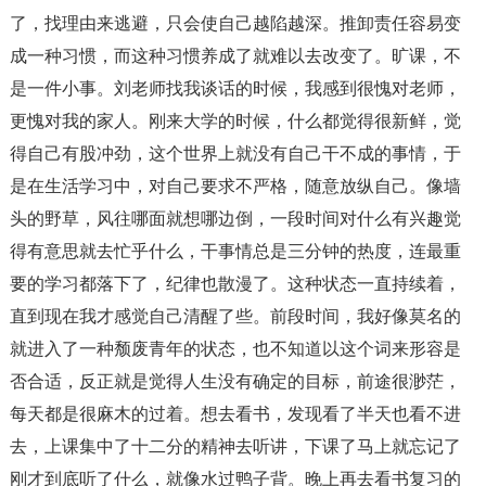
了，找理由来逃避，只会使自己越陷越深。推卸责任容易变
成一种习惯，而这种习惯养成了就难以去改变了。旷课，不
是一件小事。刘老师找我谈话的时候，我感到很愧对老师，
更愧对我的家人。刚来大学的时候，什么都觉得很新鲜，觉
得自己有股冲劲，这个世界上就没有自己干不成的事情，于
是在生活学习中，对自己要求不严格，随意放纵自己。像墙
头的野草，风往哪面就想哪边倒，一段时间对什么有兴趣觉
得有意思就去忙乎什么，干事情总是三分钟的热度，连最重
要的学习都落下了，纪律也散漫了。这种状态一直持续着，
直到现在我才感觉自己清醒了些。前段时间，我好像莫名的
就进入了一种颓废青年的状态，也不知道以这个词来形容是
否合适，反正就是觉得人生没有确定的目标，前途很渺茫，
每天都是很麻木的过着。想去看书，发现看了半天也看不进
去，上课集中了十二分的精神去听讲，下课了马上就忘记了
刚才到底听了什么，就像水过鸭子背。晚上再去看书复习的