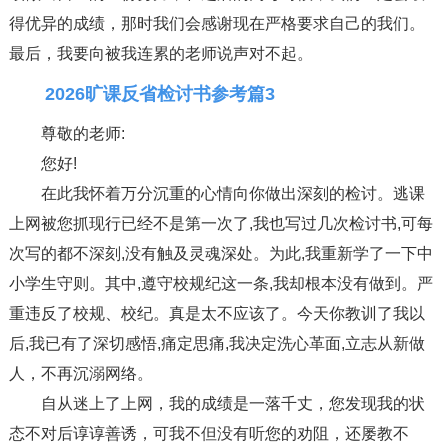
得优异的成绩，那时我们会感谢现在严格要求自己的我们。
最后，我要向被我连累的老师说声对不起。
2026旷课反省检讨书参考篇3
尊敬的老师:
您好!
在此我怀着万分沉重的心情向你做出深刻的检讨。逃课
上网被您抓现行已经不是第一次了,我也写过几次检讨书,可每
次写的都不深刻,没有触及灵魂深处。为此,我重新学了一下中
小学生守则。其中,遵守校规纪这一条,我却根本没有做到。严
重违反了校规、校纪。真是太不应该了。今天你教训了我以
后,我已有了深切感悟,痛定思痛,我决定洗心革面,立志从新做
人，不再沉溺网络。
自从迷上了上网，我的成绩是一落千丈，您发现我的状
态不对后谆谆善诱，可我不但没有听您的劝阻，还屡教不