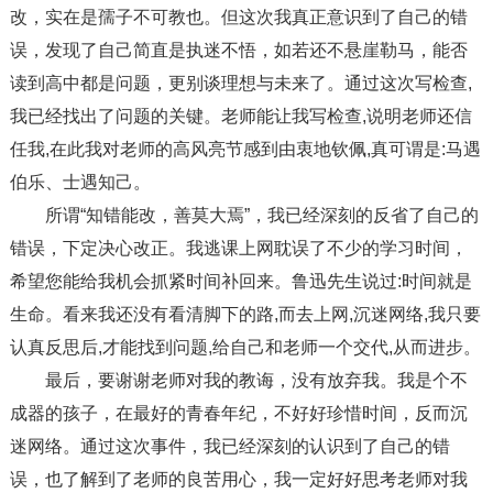
改，实在是孺子不可教也。但这次我真正意识到了自己的错
误，发现了自己简直是执迷不悟，如若还不悬崖勒马，能否
读到高中都是问题，更别谈理想与未来了。通过这次写检查,
我已经找出了问题的关键。老师能让我写检查,说明老师还信
任我,在此我对老师的高风亮节感到由衷地钦佩,真可谓是:马遇
伯乐、士遇知己。
所谓“知错能改，善莫大焉”，我已经深刻的反省了自己的
错误，下定决心改正。我逃课上网耽误了不少的学习时间，
希望您能给我机会抓紧时间补回来。鲁迅先生说过:时间就是
生命。看来我还没有看清脚下的路,而去上网,沉迷网络,我只要
认真反思后,才能找到问题,给自己和老师一个交代,从而进步。
最后，要谢谢老师对我的教诲，没有放弃我。我是个不
成器的孩子，在最好的青春年纪，不好好珍惜时间，反而沉
迷网络。通过这次事件，我已经深刻的认识到了自己的错
误，也了解到了老师的良苦用心，我一定好好思考老师对我