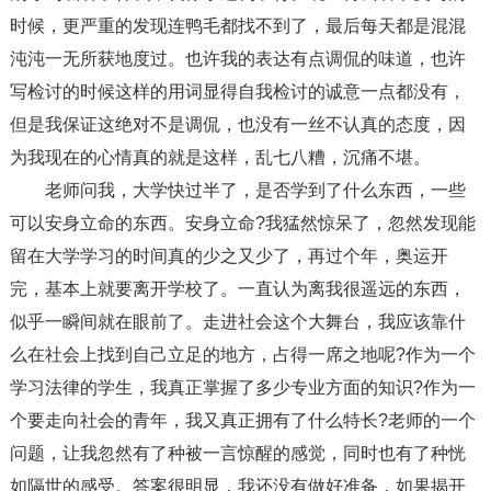
时候，更严重的发现连鸭毛都找不到了，最后每天都是混混
沌沌一无所获地度过。也许我的表达有点调侃的味道，也许
写检讨的时候这样的用词显得自我检讨的诚意一点都没有，
但是我保证这绝对不是调侃，也没有一丝不认真的态度，因
为我现在的心情真的就是这样，乱七八糟，沉痛不堪。
老师问我，大学快过半了，是否学到了什么东西，一些
可以安身立命的东西。安身立命?我猛然惊呆了，忽然发现能
留在大学学习的时间真的少之又少了，再过个年，奥运开
完，基本上就要离开学校了。一直认为离我很遥远的东西，
似乎一瞬间就在眼前了。走进社会这个大舞台，我应该靠什
么在社会上找到自己立足的地方，占得一席之地呢?作为一个
学习法律的学生，我真正掌握了多少专业方面的知识?作为一
个要走向社会的青年，我又真正拥有了什么特长?老师的一个
问题，让我忽然有了种被一言惊醒的感觉，同时也有了种恍
如隔世的感受。答案很明显，我还没有做好准备，如果揭开