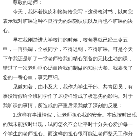
尊敬的老师：
今天，我怀着愧疚和懊悔给您写下这份检讨书，以向您
表示我对旷课这种不良行为的深刻认识以及再也不旷课的决
心。
早在我刚踏进大学校门的时候，校领导就已经三令五
申，一再强调，全校同学，不得迟到，不得旷课。可是今天
下午我还是旷了一堂老师给我们精心预备的无比生动的课，
错过了一次老师呕心沥血给我们制做的知识大餐。我辜负了
您的一番心血，事无巨细。
见微知著，由小及大，我作为学生干部、共青团员，有
事没请假给全班同学作了坏榜样造成了极恶劣的影响。对于
我旷课的事情，所造成的严重后果我做了深刻的反思：
1.这样有事没请假，让老师担心我的安全。本应按时出现
的我未能按时出现，试问怎么不会让平时十分关心爱护每一
个学生的老师担心。而这样的担心很可能让老师整天工作分