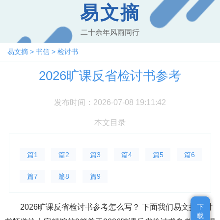
易文摘
二十余年风雨同行
易文摘
>
书信
>
检讨书
2026旷课反省检讨书参考
发布时间：2026-07-08 19:11:42
本文目录
篇1
篇2
篇3
篇4
篇5
篇6
篇7
篇8
篇9
2026旷课反省检讨书参考怎么写？ 下面我们易文摘检讨
下
下
载
载