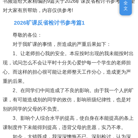
书频道给大家精编的9篇关于2026旷课反省检讨书参考，希望
全
全
文
文
对大家有所帮助，内容仅供参考!
2026旷课反省检讨书参考篇1
尊敬的各位：
对于我旷课的事情，所造成的严重后果如下：
1、让老师担心我的安全。本应按时出现的我未能按时出
现，试问怎么不会让平时十分关心爱护每一个学生的老师担
心。而这样的担心很可能让老师整天工作分心，造成更为严
重的后果。
2、在同学们中间造成了不良的影响。由于我一个人的旷
课，有可能造成别的同学的效仿，影响班级纪律性，也是对
别的同学的父母的不负责。
3、影响个人综合水平的提高，使自身在本能提高的条上
课制度件下未能得到提高，违背父母的意愿，实乃不孝。
如今，大错既成，我深深懊悔不已。深刻检讨，认为深