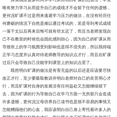
唯有努力学习从而提升自己的成绩才不会留下任何的遗憾，
更何况旷课不过是用来逃避学习压力的做法，在没有经历任
何磨砺的情况下自然是难以通过考试的，若是等到考试成绩
一落千丈以后再来后悔可就有些太迟了，而且当老师发现自
己不在教室的时候也会因此感到担心，因为自己的旷课从而
导致班上的学习氛围受到影响也是得不偿失的，所以我得端
正学习态度并认真对待老师教导的知识点才行，而且在旷课
过后只会导致自己没能学到课堂上的知识点罢了。
既然明白旷课的做法是有害无益的以后还是应该要尽快
改正才行，至少要吸取教训并明白老师对自己的良苦用心才
行，而且旷课对自身的发展没有任何益处又怎能继续错下
去，因为旷课的行为导致自己在学习方面一无所获只会造成
许多遗憾，更何况父母供养自己读书也是很不容易的事情又
怎能糟蹋他们的心血，我应该明白自己身上寄托着许多人的