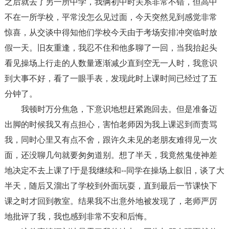
之后就去了另一所中学，我俩初中时关系非常不错，但高中
不在一所学校，平常没怎么见过面，今天突然见到感觉非常
惊喜，从交谈中得知他们学校今天由于考场安排冲突临时放
假一天。旧友重逢，我忍不住和他多聊了一回，当我抬起头
看见操场上行走的人数量逐渐减少直到空无一人时，我意识
到大事不好，看了一眼手表，发现此时上课时间已经过了五
分钟了。
我顿时万分焦急，下意识地想赶紧跑回去。但是准备迈
出脚的时候我又有点担心，害怕老师因为我上课迟到而责骂
我，同时心里又有点不舍，跟许久未见的老朋友难得见一次
面，还没聊几句就要匆匆道别。想了半天，我竟然鬼使神差
地决定不去上课了!于是我继续和--同学在操场上叙旧，谈了大
半天，随后又溜出了学校到外面玩耍，直到最后一节课快下
课之时才回到教室。结果我不出意外地被发现了，老师严厉
地批评了我，我也感到非常不安和后悔。