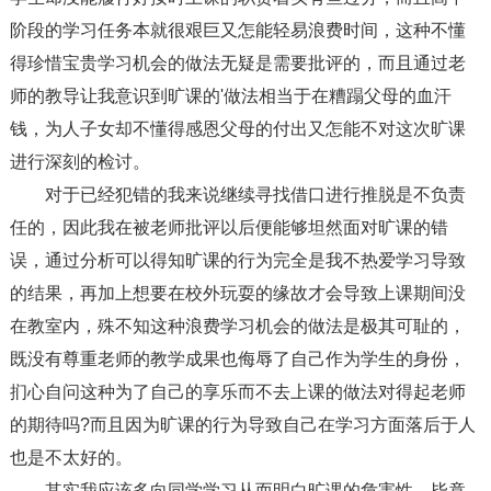
阶段的学习任务本就很艰巨又怎能轻易浪费时间，这种不懂
得珍惜宝贵学习机会的做法无疑是需要批评的，而且通过老
师的教导让我意识到旷课的'做法相当于在糟蹋父母的血汗
钱，为人子女却不懂得感恩父母的付出又怎能不对这次旷课
进行深刻的检讨。
对于已经犯错的我来说继续寻找借口进行推脱是不负责
任的，因此我在被老师批评以后便能够坦然面对旷课的错
误，通过分析可以得知旷课的行为完全是我不热爱学习导致
的结果，再加上想要在校外玩耍的缘故才会导致上课期间没
在教室内，殊不知这种浪费学习机会的做法是极其可耻的，
既没有尊重老师的教学成果也侮辱了自己作为学生的身份，
扪心自问这种为了自己的享乐而不去上课的做法对得起老师
的期待吗?而且因为旷课的行为导致自己在学习方面落后于人
也是不太好的。
其实我应该多向同学学习从而明白旷课的危害性，毕竟