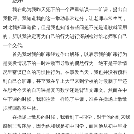
您好!
我在此为我昨天犯下的一个严重错误——旷课，提出自
我批评。我知道我的这一举动非常过分，让老师非常生气，
对此我郑重道歉，但是我也知道有些问题不光是道歉就管用
的，所以我决定再为自己的行为进行深刻检讨给老师和自己
一个交代。
首先我对我的旷课经过作出解释，以表示我的旷课行为
是突发情况下的一时冲动而导致的偶然行为，绝不是平常情
况里蓄谋已久的习惯性行为。在事发当天，我也并没有预料
到自己会旷课，甚至我在早上大早来到学校的时候脑子里还
在思考今天的自习课是复习数学还是背语文课文。然而在中
午下课的时候，我和往常一样吃了午饭，准备在操场上散散
步就回教室午休。
在操场上散步的时候，我看到了--同学，对于他的到来我
感到非常诧异，因为他和我是初中同学，而且他从初中毕业