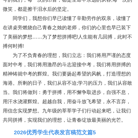
微笑，都是擦干泪水后的坚定。
同学们，我想你们早已读懂了辛勤劳作的双亲，读懂了
在讲桌旁燃烧自己青春之烛的老师，你们的心里也早已装下
了美丽的梦想……为了梦想拼搏吧!人生能有几回搏，此时不
搏何时搏!
为了不负青春的理想，我们立志：我们将用严谨的态度
面对中考，我们将用激昂的斗志迎接中考，我们将用拼搏的
精神铸就中考的辉煌。我们要扬起希望的风帆，打造理想的
海港。所剩的日子，我们从容不迫;学习的压力，我们从容敢
当。我们将做到：勇于拼搏，用不懈争取进步，自强不息，
用汗水浇灌辉煌。超越自我，用奋斗放飞希望，永不言弃，
用信念实现梦想。九年级的莘莘学子们行动起来吧，让我们
共同拼搏，实现我们的理想，让青春绽放最美丽的光芒。
2026优秀学生代表发言稿范文篇5