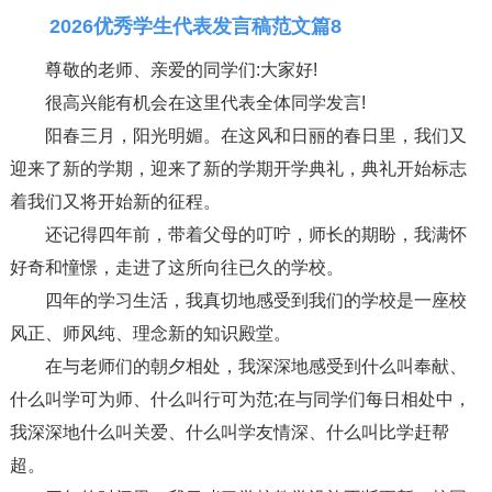
2026优秀学生代表发言稿范文篇8
尊敬的老师、亲爱的同学们:大家好!
很高兴能有机会在这里代表全体同学发言!
阳春三月，阳光明媚。在这风和日丽的春日里，我们又
迎来了新的学期，迎来了新的学期开学典礼，典礼开始标志
着我们又将开始新的征程。
还记得四年前，带着父母的叮咛，师长的期盼，我满怀
好奇和憧憬，走进了这所向往已久的学校。
四年的学习生活，我真切地感受到我们的学校是一座校
风正、师风纯、理念新的知识殿堂。
在与老师们的朝夕相处，我深深地感受到什么叫奉献、
什么叫学可为师、什么叫行可为范;在与同学们每日相处中，
我深深地什么叫关爱、什么叫学友情深、什么叫比学赶帮
超。