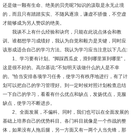
还是做一颗有生命、绝美的贝壳呢?知识的汲取是永无止境
的，而且只有踏踏实实、不随风逐浪，谦虚不骄傲，不空虚
才能够成为另人赞叹的绝美。
我谈不上有什么经验和诀窍，只能在此说点体会和教
训。谁都想学习成绩好，我认为自觉和毅力是关键，同时应
该形成适合自己的学习方法。我认为学习应当注意以下几点:
1、学习要有计划。“脚踩西瓜皮，滑到哪里算到哪里”，
这是很不好的。高尔基说:“不知明天该做什么的人是不幸
的。”恰当安排各项学习任务，使学习有秩序地进行，有了计
划可以把自己的学习管理好。到一定时候对照计划检查总结
一下自己的学习，看看有什么优点和缺点，发扬优点，克服
缺点，使学习不断进步。
2、全面发展，不偏科。同时，我们也可以在全面发展的
基础上培养自己的优势科目。各门科目就像是一个作战的整
体，如果没有人拖后腿，另一方面又有一两个人当先锋，那