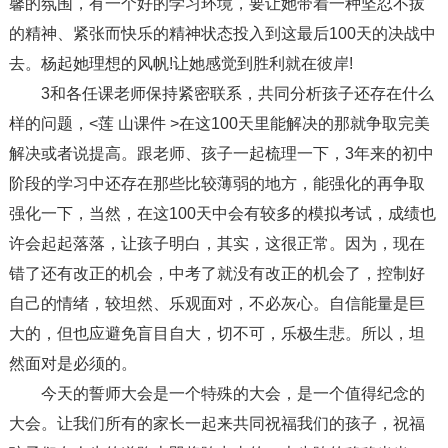
馨的氛围，有一个好的学习环境，要让她带着一种坚忍不拔
的精神、紧张而快乐的精神状态投入到这最后100天的决战中
去。杨起她理想的风帆!让她感觉到胜利就在彼岸!
3和各任课老师保持紧密联系，共同分析孩子还存在什么
样的问题，<莲 山课件 >在这100天里能解决的那就争取完美
解决或者说提高。跟老师、孩子一起梳理一下，3年来的初中
阶段的学习中还存在那些比较薄弱的地方，能强化的再争取
强化一下，当然，在这100天中会有较多的模拟考试，成绩也
许会起起落落，让孩子明白，其实，这很正常。因为，现在
错了还有改正的机会，中考了就没有改正的机会了，控制好
自己的情绪，较坦然、乐观面对，不必灰心。自信能量是巨
大的，但也应避免盲目自大，切不可，乐极生悲。所以，坦
然面对是必须的。
今天的誓师大会是一个特殊的大会，是一个值得纪念的
大会。让我们所有的家长一起来共同祝福我们的孩子，祝福