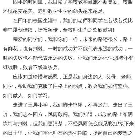
四年的时间里，我目睹了学校教学设施不断更新、校园
环境越变越美、老师教学生学的劲头越来越足。
在四年的校园生涯中，我们的老师和同学在各级各类比
赛中屡创佳绩，捷报频传，全校师生为之欢欣鼓舞!
亲爱的同学们，我和你们一样，未来的路还很长，路上
有鲜花，也有荆棘。一时的成功并不能代表永远的成功，一
时的失败也不能代表永远的失败。让我们永远记住:胜者不骄
继续胜，败者不馁重练兵。
应该知道珍惜与感恩，正是我们身边的人--父母、老师、
同学，帮助我们克服了性格上的弱点，教会我们如何坚强、
如何做人、如何学习。
走进了玉屏小学，我们脚步铿锵，不再迷茫。走出了玉
屏，我们志在四方，风雨敢闯。我们知道，成功的路上布满
坎坷与荆棘，但我们更清楚，不经风雨怎么能见彩虹!接下来
的日子里，让我们牢记师友的热切期盼，扬起自己的梦想之