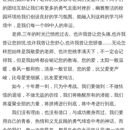
的团结互助让我们有更多的勇气去面对挫折，幽雅整洁的校
园环境给我们创设良好的学习氛围。能融入到这样的学习环
境中，是我们每一个89中人的幸运。
老师,三年的时光已悄然过去。也许我曾让您头痛,也许我
曾让您担忧,也许我曾让您舒心,也许我曾让您骄傲……无论怎
样您始终是我敬爱的老师。也许您桃李满天下，不一定会记
得我，但是我始终都会铭记您的教诲。您的爱，太阳一般温
暖，春风一般和煦，清泉一般甘甜。您的爱，比父爱更严
峻，比母爱更细腻，比友爱更纯洁。
如今，十年磨一剑，只为中考战。我们要做到：不做怯
懦的退缩，不做无益的彷徨，我们将唤醒所有的潜能，我们
将凝聚全部的力量，将拼搏进行到底，将中考进行到底。
我们没有理由，也没有借口，与成功擦身而过。我们要
用自己的青春、热情和义无反顾的勇气缔造中考的神话。而
今的我们，每一次的昂首，都是生命中永远的从容;每一次的