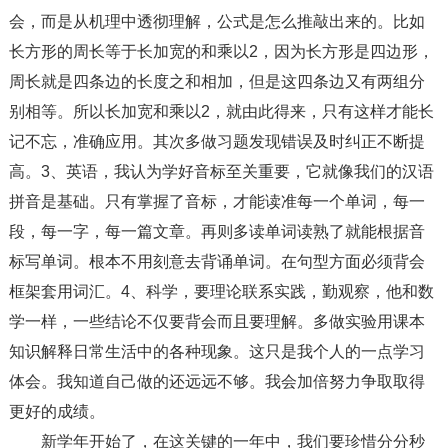
会，而是从机理中透彻理解，公式是怎么推敲出来的。比如
长方形的周长等于长加宽的和乘以2，因为长方形是四边形，
周长就是四条边的长度之和相加，但是这四条边又有两组分
别相等。所以长加宽和乘以2，就由此得来，只有这样才能长
记不忘，准确应用。其次多做习题发现错误及时纠正不断提
高。3、英语，我认为学好音标至关重要，它就像我们的汉语
拼音是基础。只有掌握了音标，才能读准每一个单词，每一
段，每一字，每一篇文章。再则多读单词读熟了就能根据音
标写单词。根本不用刻意去背诵单词。在句型方面必须背会
框架套用词汇。4、科学，要理论联系实践，勤观察，他和数
学一样，一些结论不仅要背会而且要理解。多做实验用课本
知识解释日常生活中的各种现象。这只是我个人的一点学习
体会。我知道自己做的还远远不够。我会加倍努力争取取得
更好的成绩。
新学年开始了，在这关键的一年中，我们要珍惜分分秒