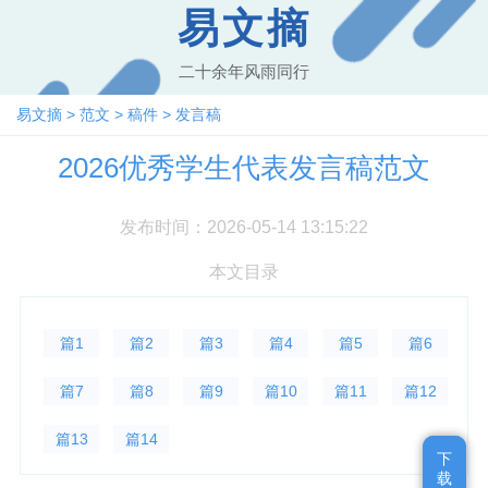
易文摘
二十余年风雨同行
易文摘
>
范文
>
稿件
>
发言稿
2026优秀学生代表发言稿范文
发布时间：2026-05-14 13:15:22
本文目录
篇1
篇2
篇3
篇4
篇5
篇6
篇7
篇8
篇9
篇10
篇11
篇12
篇13
篇14
下
下
载
载