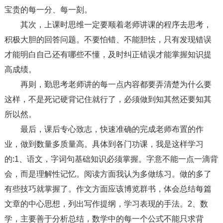
宝贵的每一分、每一刻。
其次，上课时思维一定要顺着老师讲课的程序去思考，
积极大胆的回答问题。不要怕错、不能胆怯，只有发现错误
才能明白自己还有哪些不懂，及时纠正错误才能掌握知识提
高成绩。
再则，勤思考老师讲的每一点内容都要弄清楚为什么要
这样，不是死记硬背记住就行了，必须做到知其然还要知其
所以然。
最后，课后专心致志，快速准确的完成老师布置的作
业，做到数量多质量高。具体到各门功课，我是这样学习
的:1、语文，字词句基础知识必须掌握。字意不能一点一滴背
会，而是理解性记忆。阅读方面我认为多做练习。做的多了
有些技巧就掌握了。作文方面应该博览群书，体会总结每篇
文章的中心思想，列出写作提纲，学习表现的手法。2、数
学，主要善于分析总结，数学中的每一个公式不能只求背