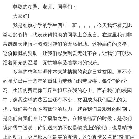
尊敬的领导、老师、同学们：
大家好!
我是红旗小学的学生四年一班，，，，今天我怀着无比
激动的心情，代表获得捐助的同学上台发言。在这里我们非
常感谢天津报社叔叔阿姨们的无私捐助。这种高尚的义举、
这份慷慨的资助，让我们感受到爱无处不在，让我们可以沐
浴着阳光的温暖，无忧地享受着学习的快乐。
多年的求学生涯使本来就拮据的家庭日益贫困。更不幸
的是父母由于常年的重体力劳动而积劳成疾，每学期的学
习、生活的费用像千斤重担压在我的心上。而在我们的校园
中，像我这样的贫困生还有不少，贫困成为我们巨大的负
担，我们甚至面临着辍学的压力。就在我们最艰难的时刻，
是你们向我们伸出了援助之手。在我最需要的时候，是你们
犹如雪中送炭，你们送来的不仅是物质上的资助，也是精神
上的动力，更是那人间最美的真情，这份真情又岂是“感谢”两