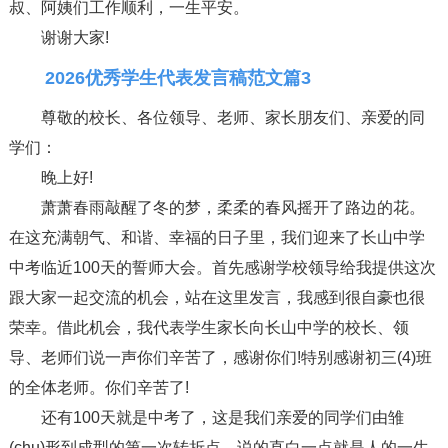
叔、阿姨们工作顺利，一生平安。
谢谢大家!
2026优秀学生代表发言稿范文篇3
尊敬的校长、各位领导、老师、家长朋友们、亲爱的同
学们：
晚上好!
萧萧春雨敲醒了冬的梦，柔柔的春风摇开了路边的花。
在这充满朝气、和谐、幸福的日子里，我们迎来了长山中学
中考临近100天的誓师大会。首先感谢学校领导给我提供这次
跟大家一起交流的机会，站在这里发言，我感到很自豪也很
荣幸。借此机会，我代表学生家长向长山中学的校长、领
导、老师们说一声你们辛苦了，感谢你们!特别感谢初三(4)班
的全体老师。你们辛苦了!
还有100天就是中考了，这是我们亲爱的同学们由雏
(chu)形到成型的第一次转折点，说的直白一点就是人的一生