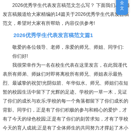
全
全
2026优秀学生代表发言稿范文怎么写？ 下面我们易文摘
文
文
发言稿频道给大家精编的14篇关于2026优秀学生代表发言稿
范文，希望对大家有所帮助，内容仅供参考!
2026优秀学生代表发言稿范文篇1
敬爱的各位领导、老师，亲爱的师兄、师姐、同学们:
你们好!
我很荣幸作为一名在校生代表在这里发言，在此我谨代
表所有师弟、师妹们对即将离校所有师兄、师姐表示最热
烈、最诚挚的祝贺!光阴似箭、年华似水。师兄、师姐们在短
暂的校园生活中留下了光辉的足迹。学校的一草一木，见证
了你们的成长与欢乐;学校的每一个角落都留下了你们成长的
背影。同学们，正是有了你们积极的参与和精心的爱护，才
有了今天的绿色校园;正是有了你们的刻苦求知，才有了学校
今天的育人成就;正是有了全体师生的共同努力才撑起了木小