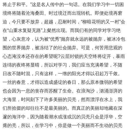
将止于和平。”这是名人传中的一句话。在我们学习中一切困
境终将随着沧海桑田、时过境迁而出现转机。即便处境再窘
迫，今只要不放弃，超越，忍耐时间，“柳暗花明的又一村”会
在“山重水复疑无路”上粲然出现。而我们有的同学对学习绝
望，心灰意冷，认为被“优秀”抛弃就永远的被抛弃，被冰冷包
围的世界抛弃，被冻结了的社会抛弃。可是，何苦用悲观的
心态淹没本还存在的希望呢?云层封锁的天空终将绽开，暴雨
连绵的夜终将显晴，所以对学习，我们应当充满希望，不随
日改不随时混，只有这样，一绺的阳光才得以召起万千敛。
一丝的春意，才得以造成盛绽的春日，那么原本微弱的希望
也会因为一息的丧存而苏醒了生命。在浪淘沙，汹涌澎湃的
大海里，时间刻下了许多美丽的贝壳，然而漂浮在水上，我
们所拾掇的却往往不是最美丽的。而真正的美丽却地藏在深
邃的海洋中，因为随着潮水或涨或沉的贝壳只会是浮华，空
瘪的壳，所以，在学习中，你是做一个美丽而不生动的贝壳