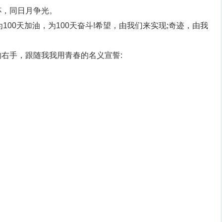
杯，同日月争光。
为100天加油，为100天奋斗!希望，由我们来实现;奇迹，由我
右手，跟随我我用青春的名义宣誓: