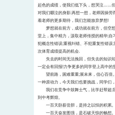
起色的成绩，使我们低下头，想哭泣……但
对我们啜泣的身影;再想一想，老师因操劳
着老师的更多期待，我们怎能放弃梦想!
梦想就在前方，成功就在前方，但空
堂上，集中精力，汲取老师传授的精华;自
犯概念性错误;重视纠错、不犯重复性错误
次体育成绩提高的机会.
失去的时间无法挽回，但失去的知识却
一定会有回报!力争更多的同学登上高中的
望前路，困难重重;展未来，信心百倍
一种原动力，今天我们也要挑战，同学们，
我们在竞争中鼓舞士气，比学赶帮超;
到中考辉煌。
一百天卧薪尝胆，是持之以恒的积累
一百天奋发图强，是石破天惊的畅想