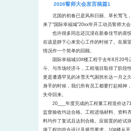
2026誓师大会发言稿篇1
北国的初春已是风和日丽、草长莺飞
来了“国际幸福城”20xx年开工动员誓师大
也许很多同志还沉浸在新春佳节的喜悦
在该是静下心来安心工作的时候了。在展望2
情况作一个简单的回顾。
国际幸福城10#楼工程于去年8月2
斗、与市场经济斗，工程项目取得了阶段
更是遭遇罕见的冰雪天气困扰长达一月之久
身手的时候，我们所有员工都要打起精神
失夺回来。
20___年度完成的工程量工程造价达71
监督验收均达合格。工程进场材料、资料
料均作了复试且达到合格。应留置的砼试
项工程均符合设计及规范要求。10#楼从