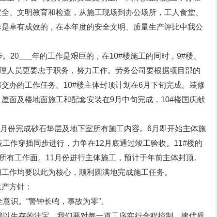
安全、文明教育和检查，从施工现场到办公场所，工人食堂、
作是卓有成效的，在本年度的安全文明、质量生产评比中我公
。20___年的工作是艰巨的，在10#楼施工的同时，9#楼、
管理人员更要忠于职务，努力工作。劳务公司要根据项目部的
交办的工作任务。10#楼主体封顶计划在6月下旬完成。装修
屋面及楼地面施工和配套安装在9月中旬完成，10#楼国庆献
至5月份完成砂石垫层及地下室所有施工内容。6月即开始主体施
工作穿插同步进行，力争在12月底通过竣工验收。11#楼的
室所有工作面。11月份进行主体施工，预计于年前主体封顶。
切工作均要以此为核心，顺利圆满地完成施工任务。
生产方针：
全意识。“警钟长鸣，事故为零”。
赖以生存的法宝，我们要对每一道工序实行全程控制。建优质