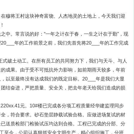
，在穆将王村这块神奇富饶、人杰地灵的土地上，今天我们迎
会！
之中。常言说的好：“一年之计在于春，一生之计在于勤”，现
0___年的工作前景之前，我们先首先将20___年的工作完成
0号正式破土动工。在所有员工的共同努力下，我们与天斗、与人
性的成果。由于受不可抵抗外力影响，如前期雨天较多，年前
，以至最终没有达成我们的既定目标。20___年是我们大显
，团结奋进，严把质量、安全关，把去年老天给我们造成的损
220xx.41元。10#楼已完成各分项工程质量经华建监理同步
齐全，符合要求。砂石垫层静载试验合格。应做进场复试的材
块已送质检部门检验试压均达到合格。工程已完成的分部、分
开工至今，公司认真狠抓安全文明生产，精心组织施工，分班