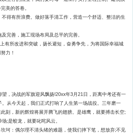
份完美的答卷。
，不得有所浪费。做好落手清工作，营造一个舒适、整洁的生
施及完善，施工现场布局及总平的完善。
基础上有所改进和突破，扬长避短，奋勇争先，为将国际幸福城
同努力！
：
望，决战的军旗迎风飘扬!20xx年3月21日，距离中考还有一
子。从今天起，我们正式打响了人生第一场战役。三年磨一
此刻，新的辉煌将展开腾飞的翅膀。是雄鹰，就要搏击长空;
沙场;是蛟龙，就要叱咤风云。
坎坷：偶尔理不清头绪的难题，使我们摔下笔，想放弃;不见