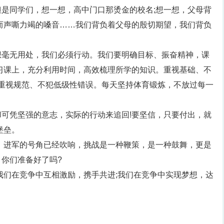
是同学们，想一想，高中门口那烫金的校名;想一想，父母背
而声嘶力竭的嗓音……我们背负着父母的殷切期望，我们背负
想毫无用处，我们必须行动。我们要明确目标、振奋精神，课
习课上，充分利用时间，高效梳理所学的知识。重视基础、不
;重视规范、不犯低级性错误。每天坚持体育锻炼，不放过每一
可凭坚强的意志，实际的行动来追回!要坚信，只要付出，就
堡垒。
。进军的号角已经吹响，挑战是一种鞭策，是一种鼓舞，更是
你们准备好了吗?
我们在竞争中互相激励，携手共进;我们在竞争中实现梦想，达
。
。