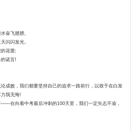
雨水奋飞翅膀。
三天闪闪发光。
的花蕾;
的诺言!
无论成败，我们都要坚持自己的追求一路前行，以致于在白发
力我无悔!
——在向着中考最后冲刺的100天里，我们一定矢志不渝，