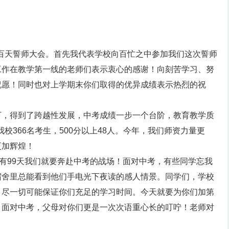
百天誓师大会。首先我代表学校向百忙之中参加我们这次誓师
工作在教学第一线的老师们表示衷心的感谢！向刻苦学习、努
祝愿！同时也对上学期末你们取得的优异成绩表示热烈的祝
下，得到了跨越性发展，中考成绩一步一个台阶，教育教学质
校366名考生，500分以上48人。今年，我们师资力量更
更加辉煌！
还有99天我们就要奔赴中考的战场！面对中考，有些同学忘我
宿舍里总能看到他们手电光下夜读的感人情景。同学们，学校
，尽一切可能保证你们充足的学习时间。今天就要为你们加第
。面对中考，父母对你们更是一次次语重心长的叮咛！老师对