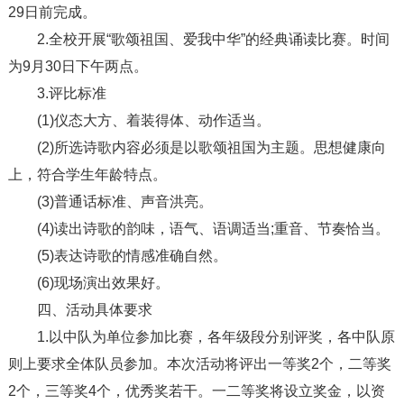
29日前完成。
2.全校开展“歌颂祖国、爱我中华”的经典诵读比赛。时间
为9月30日下午两点。
3.评比标准
(1)仪态大方、着装得体、动作适当。
(2)所选诗歌内容必须是以歌颂祖国为主题。思想健康向
上，符合学生年龄特点。
(3)普通话标准、声音洪亮。
(4)读出诗歌的韵味，语气、语调适当;重音、节奏恰当。
(5)表达诗歌的情感准确自然。
(6)现场演出效果好。
四、活动具体要求
1.以中队为单位参加比赛，各年级段分别评奖，各中队原
则上要求全体队员参加。本次活动将评出一等奖2个，二等奖
2个，三等奖4个，优秀奖若干。一二等奖将设立奖金，以资