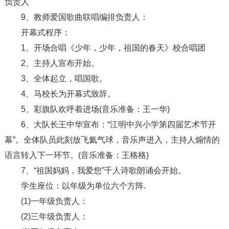
负责人
9、教师爱国歌曲联唱编排负责人：
开幕式程序：
1、开场合唱《少年，少年，祖国的春天》校合唱团
2、主持人宣布开始。
3、全体起立，唱国歌。
4、马校长为开幕式致辞。
5、彩旗队欢呼着进场(音乐准备：王一华)
6、大队长王中华宣布：“江明中兴小学第四届艺术节开
幕”。全体队员此刻放飞氦气球，音乐声进入，主持人煽情的
语言转入下一环节。(音乐准备：王格格)
7、“祖国妈妈，我爱您”千人诗歌朗诵会开始。
学生座位：以年级为单位六个方阵.
(1)一年级负责人：
(2)三年级负责人：