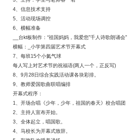
4、信息技术支持
5、活动现场调控
6、横幅准备
__台kt板制作：“祖国妈妈，我爱您”千人诗歌朗诵会”
横幅：_小学第四届艺术节开幕式
7、每班15个小氦气球
每人写上对艺术节的祝福语(两人一个，正反写)
8、9月28日综合实践活动课各块彩排。
9、教师爱国歌曲联唱编排
开幕式程序：
1、开场合唱《少年，少年，祖国的春天》校合唱团
2、主持人宣布开始。
3、全体起立，唱国歌。
4、马校长为开幕式致辞。