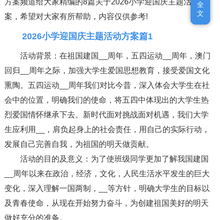
方案频道给大家精编的8篇关于2026小学迎国庆主题活动方
全
全
文
文
案，希望对大家有所帮助，内容仅供参考!
2026小学迎国庆主题活动方案篇1
活动背景：在祖国建国__周年，五四运动__周年，澳门
回归__周年之际，加强大学生爱国思想教育，接受爱国文化
熏陶。五四运动__周年我们对比今昔，深入体会大学生在社
会中的位置，明确我们的使命，将五四中体现出的大学生热
烈爱国情怀继承下去。新时代面对挑战面对机遇，我们大学
生应利用__，肩负起身上的社会责任，用自己的实际行动，
发展自己完善自我，为祖国的明天做贡献。
活动的目的及意义：为了使班级同学更加了解我国建国
__周年以来在政治，经济，文化，人民生活水平发生的巨大
变化，深入理解一国两制，__等方针，明确大学生的目标以
及青春使命，从现在开始努力奋斗，为创建祖国美好的明天
做好充分的准备。