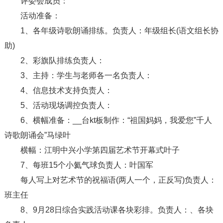
评委会成员：
活动准备：
1、各年级诗歌朗诵排练。负责人：年级组长(语文组长协
助)
2、彩旗队排练负责人：
3、主持：学生与老师各一名负责人：
4、信息技术支持负责人：
5、活动现场调控负责人：
6、横幅准备：__台kt板制作：“祖国妈妈，我爱您”千人
诗歌朗诵会”马绿叶
横幅：江明中兴小学第四届艺术节开幕式叶子
7、每班15个小氦气球负责人：叶国军
每人写上对艺术节的祝福语(两人一个，正反写)负责人：
班主任
8、9月28日综合实践活动课各块彩排。负责人：、各块