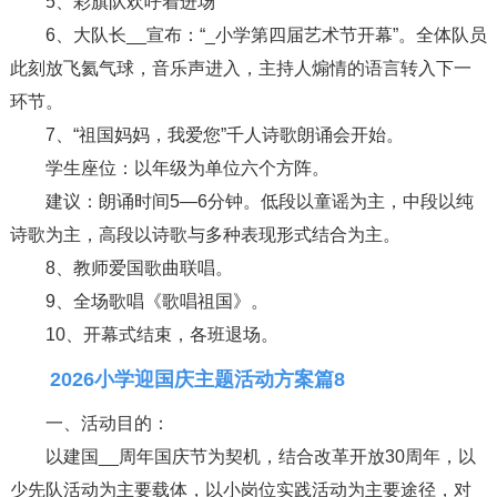
5、彩旗队欢呼着进场
6、大队长__宣布：“_小学第四届艺术节开幕”。全体队员
此刻放飞氦气球，音乐声进入，主持人煽情的语言转入下一
环节。
7、“祖国妈妈，我爱您”千人诗歌朗诵会开始。
学生座位：以年级为单位六个方阵。
建议：朗诵时间5—6分钟。低段以童谣为主，中段以纯
诗歌为主，高段以诗歌与多种表现形式结合为主。
8、教师爱国歌曲联唱。
9、全场歌唱《歌唱祖国》。
10、开幕式结束，各班退场。
2026小学迎国庆主题活动方案篇8
一、活动目的：
以建国__周年国庆节为契机，结合改革开放30周年，以
少先队活动为主要载体，以小岗位实践活动为主要途径，对